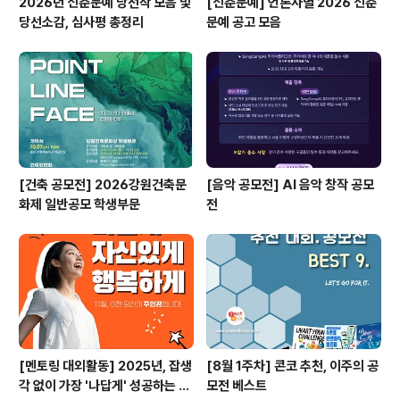
2026년 신춘문예 당선작 모음 및
[신춘문예] 언론사별 2026 신춘
당선소감, 심사평 총정리
문예 공고 모음
[건축 공모전] 2026강원건축문
[음악 공모전] AI 음악 창작 공모
화제 일반공모 학생부문
전
[멘토링 대외활동] 2025년, 잡생
[8월 1주차] 콘코 추천, 이주의 공
각 없이 가장 '나답게' 성공하는 법
모전 베스트