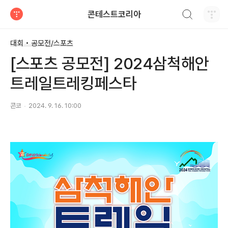
검색하기
콘테스트코리아
티스토리
대회 • 공모전/스포츠
[스포츠 공모전] 2024삼척해안
트레일트레킹페스타
콘코
2024. 9. 16. 10:00