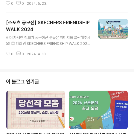
0
0
2024. 5. 23.
또는 단체 등 누구나 챌린지 참여가 가능합니다! ◎ 참가방
법STEP1. 참여할 동행활동 선택하기- 걷기/달리기, 라이
딩(자전거, 오토바이), 여행, 등산 STEP2. SNS에 기록인
[스포츠 공모전] SKECHERS FRIENDSHIP
증샷과 응원메시지 남기기- 필수해시태그#두근두근동행
챌린지 #국민통합위원회 #000과의동행(000에 위에서
WALK 2024
글 내용
선택한 동행 대상 기입)* 인증샷 외 선택적으로 챌린지 활
※ 더 자세한 정보가 궁금하신 분들은 이미지를 클릭해주세
동을 인증할 수 있는 60초 이내 영상을 찍는다면 경품 당
요! ◎ 대회명 SKECHERS FRIENDSHIP WALK 2024
첨확률 UP! UP! STEP3. 구글폼에 기록인증샷 및 개인정
◎ 대회일시 2024. 6. 8 (토) 상암월드컵공원 평화광장
보 입력하면 참여완료! ◎ 주최국민통합위원회 ​많은 분들
0
0
2024. 4. 18.
◎ 참가자격 만 14세 이상, 신체 건강한 남녀노소 누구나
의 관심..
◎ 접수기간 참가 접수는 1,000명 선착순 마감으로 아래
접수 기간을 확인하시어 참가 접수 해주시기 바랍니다. *얼
리버드 스페셜 패키지 : 4월 8일(월) 오전10 ~ 4월 14일
(일) 17시까지 / 선착순 마감 * 일반참가 : 4월 15일(월) 오
이 블로그 인기글
전10시 ~ 4월 28일(일) 17시까지 / 선착순 마감 ◎ 접수
방법 홈페이지 온라인 접수 ◎ 참가비 얼리버드 스페셜 패
키지 - 참가비 : 70,000원 [일반참가] 10KM 러닝 - 참가
비 : 50,000원 [일반..