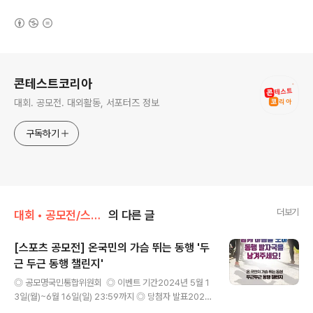
(새창열림)
로그 정보
콘테스트코리아
대회. 공모전. 대외활동, 서포터즈 정보
구독하기
더보기
대회 • 공모전/스포츠
의 다른 글
[스포츠 공모전] 온국민의 가슴 뛰는 동행 '두
근 두근 동행 챌린지'
글 내용
◎ 공모명국민통합위원회 ◎ 이벤트 기간2024년 5월 1
3일(월)~6월 16일(일) 23:59까지 ◎ 당첨자 발표2024
년 6월 21일(금) ◎ 참가대상동행의 마음만 있으면, 혼자