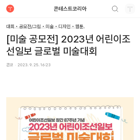
검색하기
콘테스트코리아
티스토리
대회 • 공모전/그림 • 미술 • 디자인 • 웹툰.
[미술 공모전] 2023년 어린이조
선일보 글로벌 미술대회
콘코
2023. 9. 25. 16:23