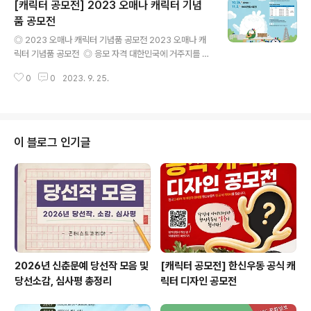
[캐릭터 공모전] 2023 오매나 캐릭터 기념
작 규격 A2용지 (420mmx 594mm) 크기 해상도 300
dpi 이상, JPG 혹은 PNG 파일 ​ ◎ 응모작 유형 포스터
품 공모전
글 내용
(사진, 캘리그라피, 일러스트 등 자유) ​ ◎ 접수기간 2023
◎ 2023 오매나 캐릭터 기념품 공모전 2023 오매나 캐
년 10월 23일(월)~ 2023년 10월 27일(금) ​ ◎ 접수절
릭터 기념품 공모전 ​ ◎ 응모 자격 대한민국에 거주지를 두
차 한국주택협회 홈페이지에서 응모서식 등을 다운받아 작
고 있는 모든 사업체 ​ ◎ 응모 주제 광주 문화관광 캐릭터
성하여 포스터(파일)을 담당자 이메일로 제출 1..
0
0
2023. 9. 25.
오매나를 활용한 독창적이고 창의적인 아이디어 작품으로,
광주 관광을 대표할 수 있는 모든 상품 ​ ◎ 응모 대상 생활
용품, 팬시, 문구, 공산품 등 국내·외 관광객들이 구매할 수
있고, 지속 판매 가능한 기념품 ​ ◎ 출품 조건 - '오매나' 캐
릭터를 활용한 상품이어야 함 - 대량생산이 가능하고 가격
이 블로그 인기글
이 적정하여 시장성과 대중성이 있는 제품 - 제품과 포장이
하나의 세트로 구성된 제품(제품 이외의 판넬, 장식소품, 마
네킹 등은 접수받지 않음) - 제품 판매희망가 50,000원
(부가세 포함) 이하 - 패키지 제품의 경우, 단독으로도..
2026년 신춘문예 당선작 모음 및
[캐릭터 공모전] 한신우동 공식 캐
당선소감, 심사평 총정리
릭터 디자인 공모전