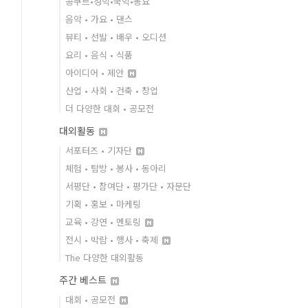
콩쿠르•성악•국악•동요
음악 • 가요 • 댄스
뷰티 • 선발 • 배우 • 오디션
요리 • 음식 • 식품
아이디어 • 제안
산업 • 사회 • 건축 • 창업
더 다양한 대회 • 공모전
대외활동
서포터즈 • 기자단
체험 • 탐방 • 봉사 • 동아리
서평단 • 참여단 • 평가단 • 자문단
기획 • 홍보 • 마케팅
교육 • 강연 • 멘토링
전시 • 박람 • 행사 • 축제
The 다양한 대외활동
주간 베스트
대회 • 공모전