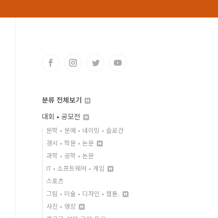
분류 전체보기
대회 • 공모전
문학 • 문예 • 네이밍 • 슬로건
경시 • 학문 • 논문
과학 • 공학 • 논문
IT • 소프트웨어 • 게임
스포츠
그림 • 미술 • 디자인 • 웹툰.
사진 • 영상