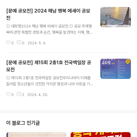
[문예 공모전] 2024 해남 행복 에세이 공모
전
글 내용
◎ 대회명2024 해남 행복 에세이 공모전 ◎ 공모 주제행
복에 관한 특별한 경험과 순간, 행복을 발견하는 지혜, 행복
에 관해 나누고 싶은 이야기로 자유롭게 에세이를 작성하
0
0
2024. 5. 4.
여 신청 접수해주세요! ◎ 공모 내용법정 스님의 고향 해남
에서는 스님의 생가터가 있는 ‘우수영문화마을’에 을 건립
해 그 뜻을 되새기고 있습니다.법정 스님의 가르침을 기억
[문예 공모전] 제15회 2충1효 전국백일장 공
하고 행복에 관한 지혜를 나누고 싶다면 해남 행복 에세이
공모전에 참여해보셔요. ◎ 지원 자격국내에 거주하는 내‧
모전
글 내용
외국인 ◎ 모집 기간2024년 4월 11일(목) ~ 6월 10일
◎ 제15회 2충1효 전국백일장 공모전우리나라의 미래를
(월) ◎ 지원 방법원고: A4용지 10포인트 1장 내외, 한글
짊어질 청소년들의 건전한 가치관 형성과 나라 사랑을 기
문서(hwp)필수 기재 내용: 성명/전화번호/주소/E-mail접
본으로 경로효친 사상을 일깨워주는 것은 물론 문학적 잠
수처: 이메일 booksan25@naver.com ◎ 활동 내용수
0
2
2024. 4. 20.
재력을 발휘 할 수 있도록 하기 위해 적돌문학회 주최, 교육
상작 모..
타임즈·한국청소년보호연맹 서산·태안지회 주관, 충남교육
청과 한국서부발전 등이 후원하는 '제15회 2충1효 전국백
일장'공모전을 개최합니다. 2024년 4월, 적돌문학회장 가
금현 ◎ 참가 대상전국의 초·중·고등학교(재학생 및 동등학
이 블로그 인기글
력자)·일반인 ◎ 접수기간2024년 4월 8일(월) ~ 6월 8
일(토) 우편 또는 방문접수(당일 소인까지 인정) ◎ 주 제