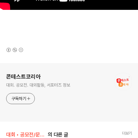
(새창열림)
로그 정보
콘테스트코리아
대회. 공모전. 대외활동, 서포터즈 정보
구독하기
더보기
대회 • 공모전/문학 • 문예 • 네이밍 • 슬로건
의 다른 글