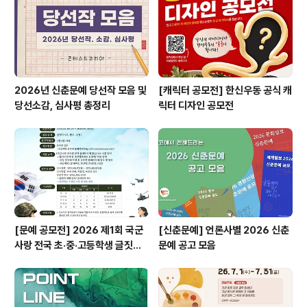
『길』, 『그림자』, 『후회』 * 초등부 저(초등 3학년 이하), 초
등부 고(초등 4학년 이상), 중등부..
2026년 신춘문예 당선작 모음 및
[캐릭터 공모전] 한신우동 공식 캐
당선소감, 심사평 총정리
릭터 디자인 공모전
[문예 공모전] 2026 제1회 국군
[신춘문예] 언론사별 2026 신춘
사랑 전국 초·중·고등학생 글짓기
문예 공고 모음
공모전