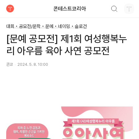
검색하기
콘테스트코리아
티스토리
대회 • 공모전/문학 • 문예 • 네이밍 • 슬로건
[문예 공모전] 제1회 여성행복누
리 아우름 육아 사연 공모전
콘코
2024. 5. 8. 10:00