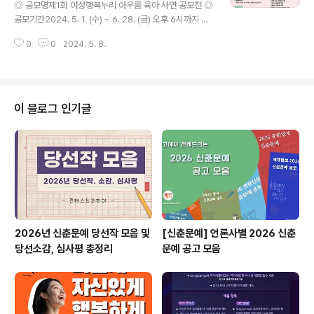
◎ 공모명제1회 여성행복누리 아우름 육아 사연 공모전 ◎
접 참여 및 실천하고 체험기 작성: 용기내 챌린지, 싹싹비우
공모기간2024. 5. 1. (수) ~ 6. 28. (금) 오후 6시까지 ◎
기 챌린지, 선플챌린지, 유니버설디자인 인증 챌린지 등: 알
참여대상- 육아경험이 있는 양육자- 한부모, 미혼모·부, 가
지? APP 내에 매달 진행되는 장기..
0
0
2024. 5. 8.
족센터 등 복지시설에서 근무하는 사회복지사 ◎ 공모주
제- 육아 극복을 주제로 한 자유로운 수기- 출산에서 양육
까지 가족(부모, 아기아빠 등)과의 갈등 극복 사례- 미혼모·
부로서 사회적 차별과 편견을 극복하면서 자립한 사례- 한
부모, 미혼모·부, 가족센터 등 복지시설에서 근무하면서 겪
이 블로그 인기글
은 위기상황 지원사례(사회복지사) ◎ 접수방법이메일 접
수: happyaurm@hanmail.net* 한글파일 제출(2가지):
① 공모-홍길동(성명), ② 참가신청서-홍길동(성명) ◎ 원
고 작성기준- 파일형식 : 한글 파일(HWP)- 분 ..
2026년 신춘문예 당선작 모음 및
[신춘문예] 언론사별 2026 신춘
당선소감, 심사평 총정리
문예 공고 모음