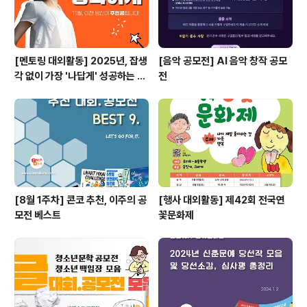
[멘토링 대외활동] 2025년, 잡생
[음악 공모전] AI 음악 창작 공모
각 없이 가장 '나답게' 성공하는 법
전
ㅣ자기계발 명상캠프
[8월 1주차] 콘코 추천, 이주의 공
[행사 대외활동] 제42회 전국연
모전 베스트
꽃문화제