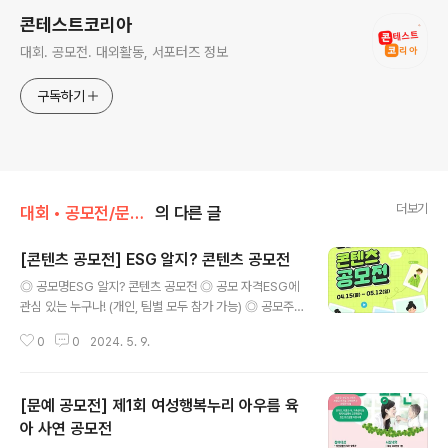
콘테스트코리아
대회. 공모전. 대외활동, 서포터즈 정보
구독하기
더보기
대회 • 공모전/문학 • 문예 • 네이밍 • 슬로건
의 다른 글
[콘텐츠 공모전] ESG 알지? 콘텐츠 공모전
글 내용
◎ 공모명ESG 알지? 콘텐츠 공모전 ◎ 공모 자격ESG에
관심 있는 누구나! (개인, 팀별 모두 참가 가능) ◎ 공모주
제ESG에 관련된 모든 것① ESG 주제 중심 콘텐츠- E (지
0
0
2024. 5. 9.
구환경) : 기후변화, 환경오염, 생물 다양성, 생활 속 플라스
틱, 그린워싱 등- S (사회) : 인류의 보편적 문제(빈곤, 질
병, 교육 등), 사회편견, 가정 밖 청소년, 장애인 이동권 등
[문예 공모전] 제1회 여성행복누리 아우름 육
사회의 다양한 문제와 이야기 등- G (지배구조) : 경제 사
회 문제(기술, 주거, 고용, 생산소비, 사회구조 등)② 알지?
아 사연 공모전
글 내용
APP 메시지/미션 참여형알지? APP 내 메시지/미션을 직