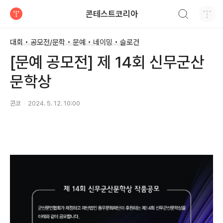
검색하기
콘테스트코리아
티스토리
대회 • 공모전/문학 • 문예 • 네이밍 • 슬로건
[문예 공모전] 제 14회 신무군산
문학상
콘코
2024. 5. 12. 10:00