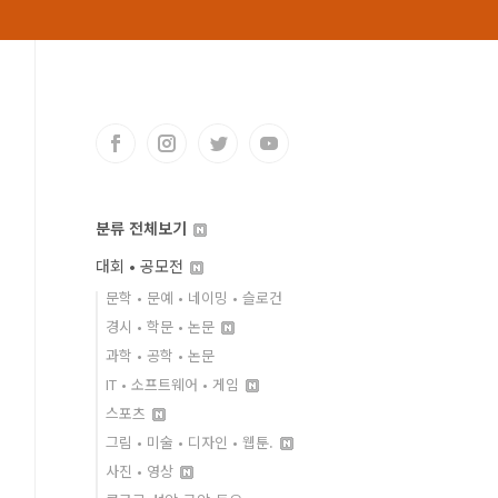
분류 전체보기
대회 • 공모전
문학 • 문예 • 네이밍 • 슬로건
경시 • 학문 • 논문
과학 • 공학 • 논문
IT • 소프트웨어 • 게임
스포츠
그림 • 미술 • 디자인 • 웹툰.
사진 • 영상