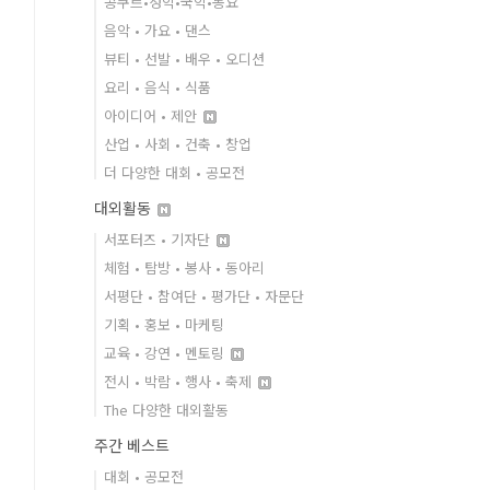
콩쿠르•성악•국악•동요
음악 • 가요 • 댄스
뷰티 • 선발 • 배우 • 오디션
요리 • 음식 • 식품
아이디어 • 제안
산업 • 사회 • 건축 • 창업
더 다양한 대회 • 공모전
대외활동
서포터즈 • 기자단
체험 • 탐방 • 봉사 • 동아리
서평단 • 참여단 • 평가단 • 자문단
기획 • 홍보 • 마케팅
교육 • 강연 • 멘토링
전시 • 박람 • 행사 • 축제
The 다양한 대외활동
주간 베스트
대회 • 공모전