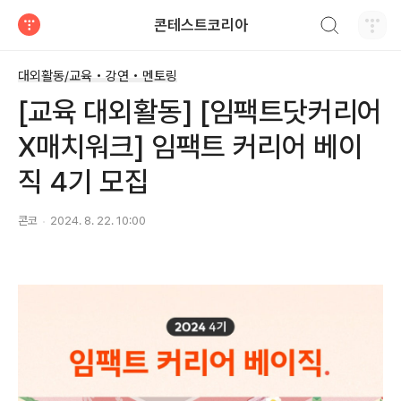
검색하기
콘테스트코리아
티스토리
대외활동/교육 • 강연 • 멘토링
[교육 대외활동] [임팩트닷커리어
X매치워크] 임팩트 커리어 베이
직 4기 모집
콘코
2024. 8. 22. 10:00