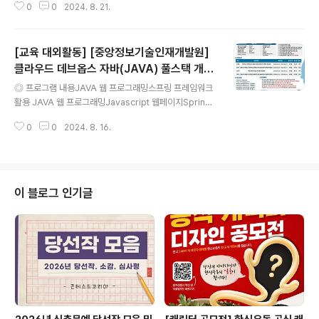
0
0
2024. 8. 21.
시간480시간 (일 8시간, 09:00~18:00) ◎ 교육기간9
월 23일(월) ~ 12월 17일(화)※ 일부 현직자 강의는 주말
에 진행 됩니다.※ 자세한 강의 일정은 하단의 '커리큘럼 및
[교육 대외활동] [중앙정보기술인재개발원]
강의일정 확인'을 클릭해 주세요. 커리큘럼 및 강의일정 확
인: https://docs.google.com/spreadsheets/d/1tI
클라우드 데브옵스 자바(JAVA) 풀스택 개발
글 내용
6G7twpqsWd7HCR4NuonY0ffFeCRZ05C6sGXa
자 취업캠프
◎ 프로그램 내용JAVA 웹 프로그래밍스프링 프레임워크
QOvoM/edit?gid=0#gid=0 ◎ 과정특징① 교육비 1
활용 JAVA 웹 프로그래밍Javascript 웹페이지Spring-
00% 정부지원 무료 교육② 국내 최초 K-POP 데이터 기
boot 활용MSA, DevOpsAWS활용현직개발자&기업연
반 마케팅 커리큘럼③ 4대 ..
0
0
2024. 8. 16.
계 프로젝트 (314시간)주말 현장전문가 강의 ◎ 참여 대상
프로그래밍 입문자(비전공자)이지만 개발자를 꿈꾸는 분들
관련 전공을 했지만 실무가 부족하신 분들실무기반 교육으
로 높은 퀄리티의 포트폴리오를 만들어가고 싶은 분들취
업/창업/이직/전직을 목표하는 취준생 및 커리어 전환
이 블로그 인기글
자 ◎ 교육 기간2024.08.28 ~ 2025.02.27 (강남 캠
퍼스)2024.08.20 ~ 2025.02.19 (이대 캠퍼스) ◎ 진
행 장소이대•신촌 캠퍼스 : 서울 마포구 신촌로176 중앙빌
딩 5층 (2호선 이대역 6번 출구 10m)강남 캠퍼스 : 서울
강..