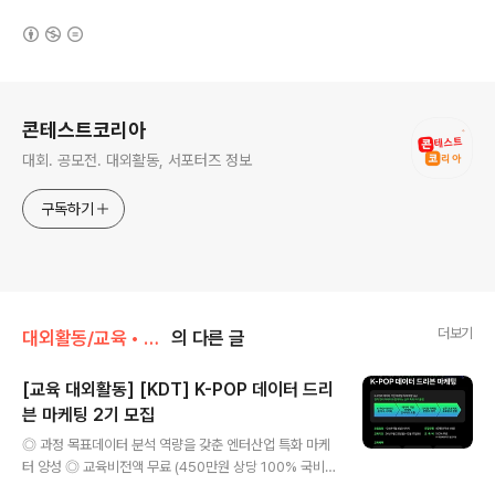
(새창열림)
로그 정보
콘테스트코리아
대회. 공모전. 대외활동, 서포터즈 정보
구독하기
더보기
대외활동/교육 • 강연 • 멘토링
의 다른 글
[교육 대외활동] [KDT] K-POP 데이터 드리
븐 마케팅 2기 모집
글 내용
◎ 과정 목표데이터 분석 역량을 갖춘 엔터산업 특화 마케
터 양성 ◎ 교육비전액 무료 (450만원 상당 100% 국비
지원) ◎ 모집인원40명 ◎ 교육방식온/오프라인 ◎ 교육