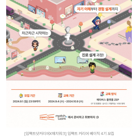
[임팩트닷커리어X매치워크] 임팩트 커리어 베이직 4기 모집