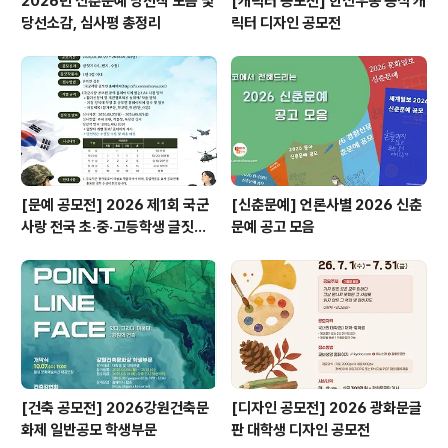
2026년 신춘문예 당선작 모음 및
[캐릭터 공모전] 한신우동 공식 캐
당선소감, 심사평 총정리
릭터 디자인 공모전
[문예 공모전] 2026 제1회 국군
[신춘문예] 언론사별 2026 신춘
사랑 전국 초·중·고등학생 글짓기
문예 공고 모음
공모전
[건축 공모전] 2026강원건축문
[디자인 공모전] 2026 광화문글
화제 일반공모 학생부문
판 대학생 디자인 공모전