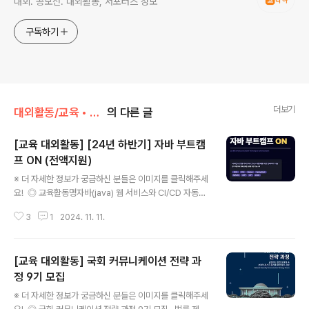
대회. 공모전. 대외활동, 서포터즈 정보
구독하기
더보기
대외활동/교육 • 강연 • 멘토링
의 다른 글
[교육 대외활동] [24년 하반기] 자바 부트캠
프 ON (전액지원)
글 내용
※ 더 자세한 정보가 궁금하신 분들은 이미지를 클릭해주세
요! ◎ 교육활동명자바(java) 웹 서비스와 CI/CD 자동화
를 위한 컨테이너 기술 ◎ 비전공자 취업 로드맵STEP1.
3
1
2024. 11. 11.
프로그래밍 기초STEP2. 웹 화면 만들기STEP3. 데이터
베이스 다루기STEP4. 서버 프로그래밍STEP5. 자동 배
포 및 관리 시스템 배우기STEP6. 팀프로젝트 : 참여 기업
[교육 대외활동] 국회 커뮤니케이션 전략 과
멘토링STEP7. 모의면접 및 입사지원서 지도 ◎ 교육비
용- 9,872,720원 천만원 상당 교육비 100% 국비 지원
정 9기 모집
글 내용
0원- 30만원 상당 교재비 무상제공 ◎ 훈련장려금- K-디
※ 더 자세한 정보가 궁금하신 분들은 이미지를 클릭해주세
지털 과정 특별수당 20만원 + 기본수당 지급 11만6천원+