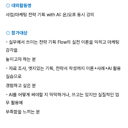
◎ 대외활동명
사업
/
마케팅 전략 기획
with AI:
온
/
오프 동시 강의
◎ 참가대상
-
실무에서 쓰이는 전략 기획
Flow
의 실전 이론을 익히고 마케팅
감각을
높이고자 하는 분
-
자료 조사
,
엣지있는 기획
,
전략서 작성까지 이론
+
사례
+AI
활용
실습으로
경험하고 싶은 분
- AI
를 어떻게 써야할 지 막막하거나
,
쓰고는 있지만 실질적인 업
무 활용에
부족함을 느끼는 분