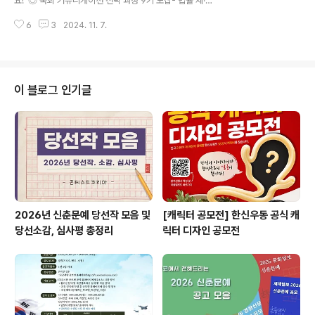
요! ◎ 국회 커뮤니케이션 전략 과정 9기 모집- 법률 제·개
국취제 진행시 최대 80만원 수령 ◎ 교육일정- 24.12.03
정, 예산 심의, 행정부 견제 등 국회에서 이루어지는 의정
~ 25.06.13(130일)- 월~금 (9:3..
6
3
2024. 11. 7.
활동의 구동 원리를 이해하고, 이를 바탕으로 공공·기업·언
론·대학·문화·시민사회 등 다양한 분야에서의 리스크 대응
및 소통 역량을 강화하기 위함 ◎ 기간 및 일정- 접수 기간
: ~ 11월 20일- 교육 기간 : 11월 21일(목) ~ 11월 22일
(금) 오후 2시-6시( 교육 수료 후 뒤풀이 예정) ◎ 대상-
이 블로그 인기글
입법부 역할의 변화와 대응에 관심이 있는 공공 기관, 기업,
언론 및 사회 단체 관계자- 국회 대응을 담당하는 전략, 기
획, 법무, 홍보 등 관련 부서 임직원 ◎ 접수 방법- 굿네이
션스 가입 - 신청서 다운로드 후 작성 및..
2026년 신춘문예 당선작 모음 및
[캐릭터 공모전] 한신우동 공식 캐
당선소감, 심사평 총정리
릭터 디자인 공모전