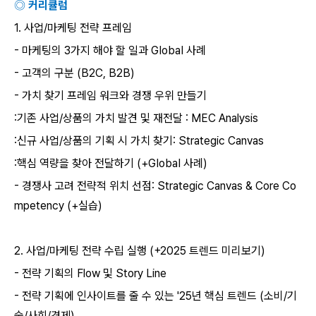
◎ 커리큘럼
1.
사업
/
마케팅 전략 프레임
-
마케팅의
3
가지 해야 할 일과
GIobaI
사례
-
고객의 구분
(B2C, B2B)
-
가치 찾기 프레임 워크와 경쟁 우위 만들기
:
기존 사업
/
상품의 가치 발견 및 재전달
: MEC Analysis
:
신규 사업
/
상품의 기획 시 가치 찾기
: Strategic Canvas
:
핵심 역량을 찾아 전달하기
(+GIobaI
사례
)
-
경쟁사 고려 전략적 위치 선점
: Strategic Canvas & Core Co
mpetency (+
실습
)
2.
사업
/
마케팅 전략 수립 실행
(+2025
트렌드 미리보기
)
-
전략 기획의
Flow
및
Story Line
-
전략 기획에 인사이트를 줄 수 있는
'25
년 핵심 트렌드
(
소비
/
기
술
/
사회
/
경제
)