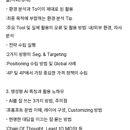
-
환경 분석과
To
이의 제대로 된 활용
:
최종 목적에 부합하는 환경 분석
Tip
:
주요
Tool
및 실제 활용의 오류 및 활용 방법
:
내
/
외부 환경
,
자사
분석
-
전략 수립 실행
:2
가지 방향의
Seg. & Targeting
:Positioning
수립 방법 및
Global
사례
:4P
및
4P
에서 가장 중요한 가격 정책의 수립
3.
생성형
AI
특징과 활용 노하우
- AI
를 잘 쓰는
3
가지 방법
,
주의점
:
프롬프트 문법 이해
,
레이어 구성
, Customizing
방법
-
현명한 대답을 이끄는 잘 묻는 방법
:Chain Of Thought, Least tO MOSt
등