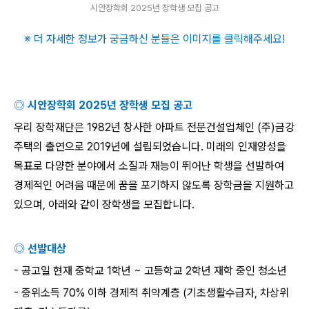
시안장학회 2025년 장학생 모집 공고
※ 더 자세한 정보가 궁금하신 분들은 이미지를 클릭해주세요
!
◎ 시안장학회
2025
년 장학생 모집 공고
우리 장학재단은
1982
년 창사한 아파트 전문건설업체인
(
주
)
금강
주택의 출연으로
2019
년에 설립되었습니다
.
미래의 인재양성을
목표로 다양한 분야에서 소질과
재능이 뛰어난 학생을 선발하여
경제적인 어려움 때문에 꿈을 포기하지 않도록 장학금을 지원하고
있으며
,
아래와 같이 장학생을 모집합니다
.
◎ 선발대상
-
공고일 현재 중학교
1
학년
~
고등학교
2
학년 재학 중인 청소년
-
중위소득
70%
이하 경제적 취약계층
(
기초생활수급자
,
차상위