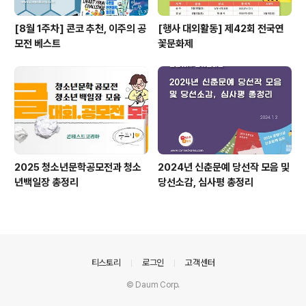
[8월 1주차] 콘코 추천, 이주의 공
[행사 대외활동] 제42회 전국연
모전 베스트
꽃문화제
2025 청소년문학공모전과 청소
2024년 신춘문예 당선작 모음 및
년백일장 총정리
당선소감, 심사평 총정리
의안내
티스토리
로그인
고객센터
© Daum Corp.