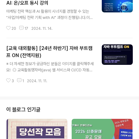
AI: 온/오프 동시 강의
글 내용
마케팅 전략 핵심과 AI 활용의 시너지를 경험할 수 있는
"사업/마케팅 전략 기획 with AI" 과정이 진행됩니다.이론
의 나열을 탈피한 실제 업무 적용에 집중한 전략 기획 프레
20
17
2024. 11. 14.
임워크,기능 소개가 아닌 비즈니스 케이스 기반 심도 있는
실습과 피드백으로 익히는 진정한 AI 노하우,사업/마케팅
기획력에 꼭 필요한 2025 트렌드,모든 것이 여러분을 기
[교육 대외활동] [24년 하반기] 자바 부트캠
다립니다.AI시대의 인재 되기! 깊이 있는 인사이트를 얻어
가세요- ※ 더 자세한 정보가 궁금하신 분들은 이미지를 클
프 ON (전액지원)
글 내용
릭해주세요! ◎ 대외활동명사업/마케팅 전략 기획 with A
※ 더 자세한 정보가 궁금하신 분들은 이미지를 클릭해주세
I: 온/오프 동시 강의 ◎ 참가대상- 실무에서 쓰이는 전략
요! ◎ 교육활동명자바(java) 웹 서비스와 CI/CD 자동화
기획 Flow의 실전 이론을 익히고 마케팅 감각을 높이고자
를 위한 컨테이너 기술 ◎ 비전공자 취업 로드맵STEP1.
하는 분- 자료 조사, 엣지있는 기획, 전략서 작성까지 이론
3
1
2024. 11. 11.
프로그래밍 기초STEP2. 웹 화면 만들기STEP3. 데이터
+사례+A..
베이스 다루기STEP4. 서버 프로그래밍STEP5. 자동 배
포 및 관리 시스템 배우기STEP6. 팀프로젝트 : 참여 기업
멘토링STEP7. 모의면접 및 입사지원서 지도 ◎ 교육비
용- 9,872,720원 천만원 상당 교육비 100% 국비 지원
이 블로그 인기글
0원- 30만원 상당 교재비 무상제공 ◎ 훈련장려금- K-디
지털 과정 특별수당 20만원 + 기본수당 지급 11만6천원+
국취제 진행시 최대 80만원 수령 ◎ 교육일정- 24.12.03
~ 25.06.13(130일)- 월~금 (9:3..