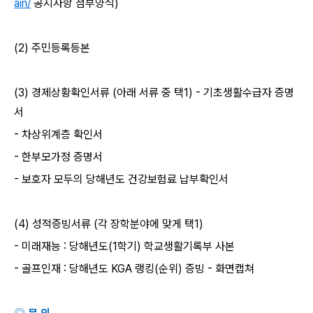
ain/
공지사항 첨부양식
)
(2)
주민등록등본
(3)
경제상황확인서류
(
아래 서류 중 택
1) -
기초생활수급자 증명
서
-
차상위계층 확인서
-
한부모가정 증명서
-
보호자 모두의 당해년도 건강보험료 납부확인서
(4)
성적증빙서류
(
각 장학분야에 맞게 택
1)
-
미래재능
:
당해년도
(1
학기
)
학교생활기록부 사본
-
골프인재
:
당해년도
KGA
랭킹
(
순위
)
증빙
-
화면캡쳐