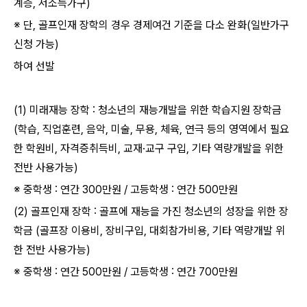
계층
,
저소득가구
)
※ 단
,
골프인재 장학의 경우 경제여건 기준을 다소 완화
(
일반가구
신청 가능
)
하여 선발
(1)
미래재능 장학
:
청소년의 재능개발을 위한 학습지원 장학금
(
학습
,
직업훈련
,
음악
,
미술
,
무용
,
체육
,
연극 등의 영역에서 필요
한 학원비
,
자격증취득비
,
교재
·
교구 구입
,
기타 역량개발을 위한
전반 사용가능
)
※ 중학생
:
연간
300
만원
/
고등학생
:
연간
500
만원
(2)
골프인재 장학
:
골프에 재능을 가진 청소년의 성장을 위한 장
학금
(
골프장 이용비
,
장비구입
,
대회참가비용
,
기타 역량개발 위
한 전반 사용가능
)
※ 중학생
:
연간
500
만원
/
고등학생
:
연간
700
만원