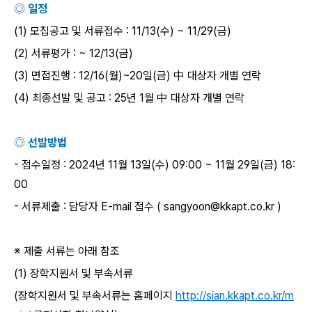
◎ 일정
(1)
모집공고 및 서류접수
: 11/13(
수
) ~ 11/29(
금
)
(2)
서류평가
: ~ 12/13(
금
)
(3)
면접진행
: 12/16(
월
)~20
일
(
금
)
中 대상자 개별 연락
(4)
최종선발 및 공고
: 25
년
1
월 中 대상자 개별 연락
◎ 선발방법
-
접수일정
: 2024
년
11
월
13
일
(
수
) 09:00 ~ 11
월
29
일
(
금
) 18:
00
-
서류제출
:
담당자
E-mail
접수
( sangyoon@kkapt.co.kr )
※ 제출 서류는 아래 참조
(1)
장학지원서 및 부속서류
(
장학지원서 및 부속서류는 홈페이지
http://sian.kkapt.co.kr/m