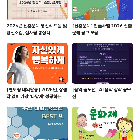
2026년 신춘문예 당선작 모음 및
[신춘문예] 언론사별 2026 신춘
당선소감, 심사평 총정리
문예 공고 모음
[멘토링 대외활동] 2025년, 잡생
[음악 공모전] AI 음악 창작 공모
각 없이 가장 '나답게' 성공하는 법
전
ㅣ자기계발 명상캠프