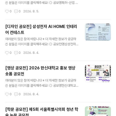
법① 필수 해시태그와 함께 개인 SNS 업로드[ 필수 해시
신 분들은 이미지를 클릭해주세요! ◎ 공모명특허-산업 융
태그 ]#새마을숏폼 #새마을챌린지 #청도 #새마을정신 ②
합데이터 활용 아이디어 공모전특허-산업 융합데이터란 ?
작성시간
0
0
2026. 8. 5.
제출서류 작성 후 이메일 제출[ 제출..
인공지능 분류모델을 활용하여 개별 특허가 어떤 산업에
속하는지 분류한 데이터 ◎ 응모자격- 전국 대학교 대학
(원)생 (대표자 포함 4인 이내 팀 구성) ◎ 일 정○ 2026.
[디자인 공모전] 삼성전자 AI HOME 인테리
7.23. ~ 9. 11. 접수 기간○ 2026. 9.28. ~ 11. 13. 결과물
어 컨테스트
제출○ 2026. 11.16. ~ 11. 20. 1차 심사○ 2026. 11.21.
글 내용
~ 11. 27. 발표 자료 제출○ 2026. 12.02. 2차 심사○ 2
여러분의 많은 참여 바랍니다 ※ 더 자세한 정보가 궁금하
026. 12월 중 시상식 진..
신 분들은 이미지를 클릭해주세요! ◎ 공모전명삼성전자
블루스페이스 멤버십을 위한 AI HOME Interior Design
작성시간
0
0
2026. 8. 4.
Contest 삼성전자 AI 기반 주거 공간 디자인 공모전 ◎
응모자격인테리어·가구사 디자인 관련 종사자(개인 및 법
인사업자 소속) ◎ 공모주제Space for AI, Design for
[영상 공모전] 2026 한신대학교 홍보 영상
Life(AI 가전을 품은 주거 공간 디자인) ◎ 공모 분야(택1)
숏폼 공모전
1. AI키친: 냉장고, 후드일체형 인덕션, AI 스팀, 식기세척
글 내용
기 등 주방 설계2. AI리빙 : TV, 시스템에어컨, 공기청정기
여러분의 많은 참여 바랍니다 ※ 더 자세한 정보가 궁금하
등 거실 설계※ 자세한 제품 AI 기능과 가이드 팁은 삼성 비
신 분들은 이미지를 클릭해주세요! ◎ 공모명한신대학교
즈니스 닷컴 공지사항 참고 ◎ 공모일정접수 : 2026.08.
홍보 영상 숏폼 공모전 ◎ 공모주제한신대학교 홍보 영상
작성시간
0
0
2026. 8. 4.
01~09.18수상자 발..
(브랜드 광고, 입시 홍보, 캠퍼스 소개 등 형식 자유) ◎ 응
모자격만 13~18세(개인으로만 참여 가능) - 전국 중·고등
학생 및 이에 준하는 연령의 청소년 모두 참여 가능(중고등
[학문 공모전] 제5회 서울특별시의회 청년 학
학교·대안학교·비인가 교육기관·해외학교 재학생 및 검정
술 논문 공모전