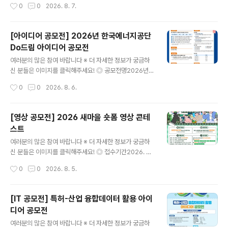
작성시간
0
0
2026. 8. 7.
수협 다목적어업인종합지원센터제주 제주시 한림읍 한림
00자 이내 ◎ 접수방법QR코드 스캔 후 네이버 폼 온라인
리 1377-53 ◎ 참가비50,000원 10K / 5K 동일 ◎ 코
접수https:/..
스10K, 5K 10K, 5K 모두 기록칩 제공 ◎ 출발시간10K 0
[아이디어 공모전] 2026년 한국에너지공단
9:00 / 5K 09:20 ◎ 참가비 입금계좌- 은행명 : 농협- 계
Do드림 아이디어 공모전
좌번호 : 351-1405-5832-13- 예금주 : 주식회사 어디
글 내용
감수광 ◎ 시상내용종합 시상시상은 10km 부문에 한해
여러분의 많은 참여 바랍니다 ※ 더 자세한 정보가 궁금하
진행되며, 5km 부문은 시상에서 제외됩니다.- 1위 30만
신 분들은 이미지를 클릭해주세요! ◎ 공모전명2026년
원, 2위 20만원, 3위 10..
한국에너지공단 Do드림 아이디어 공모전 ◎ 제안주제- K
작성시간
0
0
2026. 8. 6.
EA 핵심가치(혁신 / 소통 / 안전 / 신뢰)를 주제로 한 제안 -
예산 집행방법, 제도 개선 등 예산 절감을 주제로 한 제안
◎ 참가자격전국민 누구나 ◎ 접수기간2026.7.15(수) ~
[영상 공모전] 2026 새마을 숏폼 영상 콘테
2026.8.31(월) ◎ 참가방법[첨부] 제안서 작성 후 공단홈
스트
페이지 ‘고객제안’ 게시판* 제출*(공단홈페이지) 국민소통
글 내용
→ 고객만족시스템 → 고객제안 →신청분야[Do드림 아이
여러분의 많은 참여 바랍니다 ※ 더 자세한 정보가 궁금하
디어 공모전] ◎ 제안채택 및 시행① 제안요건 충족여부 등
신 분들은 이미지를 클릭해주세요! ◎ 접수기간2026. 6.
주관부서(ESG경영처) 적합성 검토(적/부)② 담당부서(제
1.(월) ~ 9. 28.(월) 15:00까지 ◎ 참가대상대한민국에 거
작성시간
0
0
2026. 8. 5.
안시행부서) 사전 채택여부 검토(내용 충실도에 따라 불채
주하는 누구나 참여 가능(개인 또는 4인 이하 팀) ◎ 공모
택 ..
주제일상 속 새마을정신을 자유롭게 표현한 숏폼 영상 ◎
작품규격유형 : 저작권 걱정 없는 순수 창작 콘텐츠시간 : 3
[IT 공모전] 특허-산업 융합데이터 활용 아이
0초~90초 (60초 이내 권장)규격 : 16:9 가로형 또는 세로
디어 공모전
형 영상형식 : 표준 영상파일 형식(MP4, MOV, AVI 등)해
글 내용
상도 : 1920×1080px 또는 1080×1920px ◎ 접수방
여러분의 많은 참여 바랍니다 ※ 더 자세한 정보가 궁금하