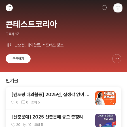
검색하기
티스토리
콘테스트코리아
구독자
17
대회. 공모전. 대외활동, 서포터즈 정보
구독하기
신고하기 레이어
열기
인기글
[멘토링 대외활동] 2025년, 잡생각 없이 가
장 '나답게' 성공하는 법 ㅣ자기계발 명상캠프
0
0
조회
6
[신춘문예] 2025 신춘문예 공모 총정리
20
10
조회
5