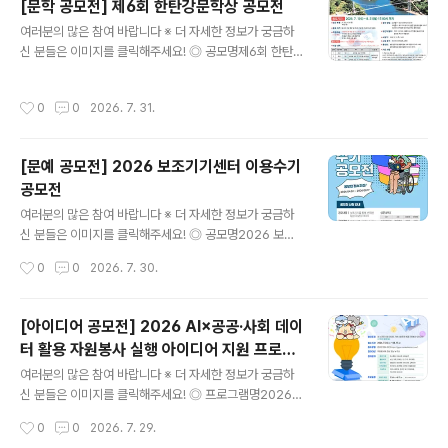
[문학 공모전] 제6회 한탄강문학상 공모전
사용 등 ② 검사를 제대로, 불안을 제로로- 감염 여부 및 증
글 내용
여러분의 많은 참여 바랍니다 ※ 더 자세한 정보가 궁금하
상 의심 시, 조기 발견과 신속한 치료 필수ex) 보건소 무료
신 분들은 이미지를 클릭해주세요! ◎ 공모명제6회 한탄강
검진/익명검사, 병의원 검사 ③ 인식을 제대로, 편견을 제
문학상 작품 공모 ◎ 응모부문- 시 또는 시조 5편- 수필 3
로로- 일상생활로는 감염되지 않는다는 과학적 사실을 바
편 ◎ 응모자격전국의 기성 문인 및 공고일 기준 만 20세
탕으로, 에이즈 환자에 대한 차별과 낙인의 시선 해소ex)
작성시간
0
0
2026. 7. 31.
이상의 일반인 ◎ 작품주제아래 제시한 내용 중 어느 하나
함께 식사할 때/침과 땀으로/악수와 포옹으로 감염 NO ◎
는 필수(1~3 中 택일)1) 연천의 명소나 한탄강의 비경2)
공모분야▪..
분단의 애환, 또는 통일 지향3) 용서, 화해, 사랑, 평화 ◎
[문예 공모전] 2026 보조기기센터 이용수기
응모기간2026. 7. 1.(수) ~ 8. 31.(월) 17:00까지 접수된
공모전
작품에 한함. ◎ 시상내역※ 심사 결과에 따라 수상작이 없
글 내용
거나 수상 인원이 변경될 수 있음- 대상 1명 상패 및 상금 5
여러분의 많은 참여 바랍니다 ※ 더 자세한 정보가 궁금하
00만원- 금상 2명 상패 및 상금 각 200만원(총 400만
신 분들은 이미지를 클릭해주세요! ◎ 공모명2026 보조
원)- 은상 3명 상패 및 상금 각 10..
기기센터 이용수기공모전 ◎ 참가자격보조기기 사용 경험
작성시간
0
0
2026. 7. 30.
이 있는 누구나 (장애인, 보호자, 가족, 활동지원사, 지역보
조기기센터 직원 등) ◎ 접수기간2026.04.01(수)~08.1
7(월) ◎ 응모방법제공하는 양식을 내려 받아 응모 신청서
[아이디어 공모전] 2026 AI×공공·사회 데이
및 원고를 작성한 후, 이메일(ksh0445@korea.kr) 제출
터 활용 자원봉사 실행 아이디어 지원 프로그
◎ 응모주제보조기기 이용을 통해 얻은 변화와 희망이 핵
글 내용
램
심 키워드입니다. (주제예시) ① 생활과 일상의 변화 사례
여러분의 많은 참여 바랍니다 ※ 더 자세한 정보가 궁금하
② 돌봄 지원의 변화 사례 ③ 기타(그 외 보조기기 이용을
신 분들은 이미지를 클릭해주세요! ◎ 프로그램명2026 A
통해 느낀 개인적인 경험과 생각)- 센터 서비스를 제공하는
I×공공·사회 데이터 활용 자원봉사 실행 아이디어 지원 프
작성시간
0
0
2026. 7. 29.
자 ① 보조기기 선택˙교체 과정에서 겪은 시행착오와 개선
로그램 ◎ 참여대상자원봉사에 관심 있는 누구나 ◎ 참여