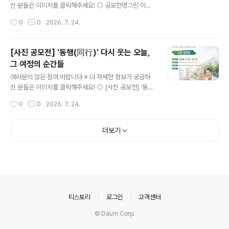
는 획기적인 아이디어 공모 ◎ 부문 및 주제(1) 에세이부문
신 분들은 이미지를 클릭해주세요! ◎ 공모전명그린 이니
주제: 한국의 세계유산을 전 세계에 널리 알릴 수 있는 참신
셔티브 60초 영화제 ◎ 참가자격전국민 누구나 ◎ 접수기
작성시간
0
0
2026. 7. 24.
한 아이..
간2026.5.12~2026.8.14 ◎ 출품부문가로형 60초 영
화(HD이상)① 그린 이니셔티브 부문② 삼다수 with AI 부
문③ 해피플러스 부문 - 그린이니셔티브, 해피플러스 부문
[사진 공모전] '동행(同行)' 다시 웃는 오늘,
> 스토리텔링 중심의 실사 촬영 기반 순수창작물 (드라마,
그 여정의 순간들
코미디, 로맨스 등)- 삼다수withAI 부문> 생성형 AI 기술
글 내용
을 활용하여 제작한 영상 필수- 55~60초 (첫 프레임~엔
여러분의 많은 참여 바랍니다 ※ 더 자세한 정보가 궁금하
딩 크레딧 마지막 프레임 기준)의 가로형 영상 ◎ 출품주제
신 분들은 이미지를 클릭해주세요! ◎ [사진 공모전] '동행
1) 그린이니셔티브- 일상 속 ESG 실천을 독려하는 이야
(同行)' 다시 웃는 오늘, 그 여정의 순간들항암치료의 시간
작성시간
0
0
2026. 7. 24.
기- ESG의 윤리적 가치를 담은 이야기 2) 삼다수 with A
속에서 마주한 소중한 순간을 사진으로 들려주세요. 여러
I..
분의 한 장면이 누군가에게 따뜻한 위로와 용기가 될 수 있
습니다. ◎ 공모자격대한민국 국민 누구나 (1인당 최대 3
더보기
점 출품 가능) ◎ 공모일정· 접수 기간: 2026년 7월 13일
(월) ~ 8월 31일(월) 18:00· 결과 발표: 2026년 10월 1
일(목) *상기 일정은 내부 사정 등에 따라 변경될 수 있습니
다. 변경될 시 학회 홈페이지를 통해 공지합니다. *결과 발
표는 학회 홈페이지 및 개별 통보합니다. ◎ 시상내역대 상
(1명) 100만원최우수..
의안내
티스토리
로그인
고객센터
© Daum Corp.