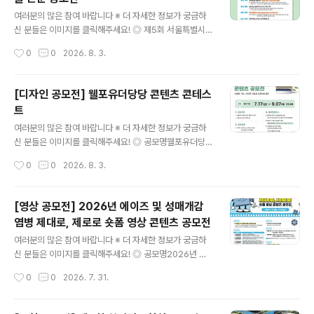
고시 준비생 등 포함) ◎ 공모일정- 접수: 2026.7.20(월)
글 내용
~8.18(화) - 발표: 9월 말 예정(한신대 홈페이지 및 개별
여러분의 많은 참여 바랍니다 ※ 더 자세한 정보가 궁금하
연락) - 발표 후 시상식 진행 예정(수상자는 필수 참여) -
신 분들은 이미지를 클릭해주세요! ◎ 제5회 서울특별시의
접수상황에 따라 접수기간 연장 및 추후 일정이 변경될 수
회 청년 학술논문 공모 안내서울특별시의회는 미래를 이끌
작성시간
0
0
2026. 8. 3.
있습니다. ◎ 출품형식30-60초 길이의 MP4 영상..
어나갈 새로운 주역인 청년들이 우리사회가 직면한 문제에
관심을 가지는 계기를 제공하고, 현안 해결을 위한 자유롭
고 참신한 제안을 발굴하고자 매년 우수 학술 논문을 공모·
[디자인 공모전] 웰포유더당당 콘텐츠 콘테스
선정하여 오고 있습니다. 올해에도 청년 여러분들의 많은
트
참여를 바랍니다. ◎ 공모주제청년과 신혼부부가 희망하고
글 내용
선호하는 주택 공급 방향 ◎ 응모자격사회현안에 관심있는
여러분의 많은 참여 바랍니다 ※ 더 자세한 정보가 궁금하
19세 이상 ~ 39세 이하 청년※ ‘서울특별시 청년 기본 조
신 분들은 이미지를 클릭해주세요! ◎ 공모명웰포유더당당
례’상의 청년 나이 기준이며, 응모마감일 기준으로 1986.
콘텐츠 콘테스트나의 건강 콘텐츠를 자유롭게 뽐내주세요.
작성시간
0
0
2026. 8. 3.
10. 1. ~ 2006. 9. 30. 출생한 사람 ◎ 응모방법단독 또는
AI활용 가능합니다. ◎ 참가자격대한민국 국민 누구나개
공동저자(3인 이..
인 또는 4인 이하 팀으로 참여 가능 ◎ 접수기간2026. 7.
17(금) ~ 9. 7(월) 23:00까지 ◎ 발표일26.9.11(금) ◎
[영상 공모전] 2026년 에이즈 및 성매개감
공모 부문이미지｜카드뉴스, 자작시·시화, 인스타툰 등영
염병 제대로, 제로로 숏폼 영상 콘텐츠 공모전
상｜1080×1920 세로형 숏폼 ◎ 공모 주제① 부모님 활
글 내용
력 뿜뿜 프로젝트! AI로 전하는 웰포유② 남재현 산양유단
여러분의 많은 참여 바랍니다 ※ 더 자세한 정보가 궁금하
백질을 AI로 시각화하다③ 나의 건강·부모님 건강 비결 공
신 분들은 이미지를 클릭해주세요! ◎ 공모명2026년 에
유 ◎ 참여 방법작품을 본인 SNS에 업로드한 후 필수 해
이즈 및 성매개감염병 제대로, 제로로 숏폼 영상 콘텐츠 공
작성시간
0
0
2026. 7. 31.
시태그를 포함해 주세요.#웰포유더당당 #웰포유콘테스트
모전 ◎ 공모주제HIV/에이즈 및 성매개감염병, 제대로 제
업로드한 게시물..
로로 ① 예방을 제대로, 감염을 제로로- HIV/에이즈, 성매
개감염병 예방ex) 올바른 콘돔 사용, 안전한 성관계, PrEP