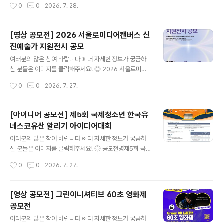
작성시간
0
0
2026. 7. 28.
는 단초를 마련하고자 인문가치 영상 공모전을 실시합니
링크 작성 후 원본 파일과 함께 제출(신청링크 https..
다.인문정신문화를 확산할 수 있는 미래세대의 참신한 영
상을 모집하오니 관심 있는 여러분의 많은 참여를 바랍니
[영상 공모전] 2026 서울로미디어캔버스 신
다. ◎ 접수기간2026. 9. 7.(월) ~ 2026. 9. 14.(월), 18:
진예술가 지원전시 공모
00까지 ◎ 공모대상청소년 부문: 전국 중·고등학교 재학생
글 내용
및 학교 밖 청소년(비인가 대안학교 재학생 포함) 청년 부
여러분의 많은 참여 바랍니다 ※ 더 자세한 정보가 궁금하
문: 「청년기본법」에 따른 만 19세 이상 34세 이하※ 개인
신 분들은 이미지를 클릭해주세요! ◎ 2026 서울로미디
또는 2~5인으로 구성된 팀 모두 응모 가능※ 팀으로 응모
어캔버스 신진예술가 지원전시 공모2026 서울로미디어
작성시간
0
0
2026. 7. 27.
할 경우 ..
캔버스 신진예술가 지원전시 공모 ◎ 참가자격대한민국 국
적 소지자 누구나 ◎ 공모분야평면(회화, 드로잉, 일러스트
등) 또는 영상(미디어아트, 애니메이션, 영상작품 등)※단
[아이디어 공모전] 제5회 국제청소년 한국유
평면 작품의 경우 미디어아트 영상화가 가능한 작품일 것
네스코유산 알리기 아이디어대회
◎ 선정절차작품 접수 > 본선 진출 작품 선정 심사(40팀
글 내용
선정) > 기술 자문 > 최종 전시 작품 심사(20팀 선정) > 전
여러분의 많은 참여 바랍니다 ※ 더 자세한 정보가 궁금하
시 ◎ 접수기간2026년 7월 9일(목)~8월 3일(월) ◎ 접
신 분들은 이미지를 클릭해주세요! ◎ 공모전명제5회 국제
수방법이메일 접수(seoullomecan@gmail.com) ◎
청소년 한국유네스코유산 알리기 아이디어대회The 5th
작성시간
0
0
2026. 7. 27.
지원사항- 본선 진출 40팀 작품지원비 각 삼십만원(300,
Global Idea Contest of Promotion for the Kore
000)-..
a’s UNESCO Heritages in Young Hands ◎ 참가자
전 세계 초등학생 1학년 이상 중․고교생 또는 청소년 개인
[영상 공모전] 그린이니셔티브 60초 영화제
또는 팀(최대 5인)(Individual or Team(within 5 pers
공모전
ons) Youth of 1st~13th Grade) ◎ 공모내용한국의
글 내용
모든 유네스코유산 에 대하여 전 세계에 널리 알리고자 하
여러분의 많은 참여 바랍니다 ※ 더 자세한 정보가 궁금하