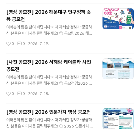
과정② ..
주제AI×공공·사회 데이터 기반 사회문제 해결 자원봉사 아
이디어 ◎ 접수기간2026. 7. 24.(금) ~ 8. 17.(월)까지 ◎
[영상 공모전] 2026 해운대구 인구정책 숏
참여분야환경·기후 : 탄소중립, 자원순환, 생태보전돌봄·복
폼 공모전
지 : 노인, 아동, 장애인, 1인 가구, 취약계층안전·재난 : 생
글 내용
활안전, 범죄예방, 재난대응, 교통안전지역공동체 : 주민참
여러분의 많은 참여 바랍니다 ※ 더 자세한 정보가 궁금하
여, 세대통합, 다문화, 마을활성화자유주제 : 각종 사회문
신 분들은 이미지를 클릭해주세요! ◎ 공모명2026 해운
제, 온라인 및 디지털 활동, 기타 창의 아이디어 ◎ 주요일
대구 인구정책 숏폼 공모전 '우리 가족의 반짝이는 60초'
작성시간
0
0
2026. 7. 29.
정- 참여자 모집 : 7.24.(금)~8.17.(월) / ..
◎ 참가자격인구정책에 관심있는 국민 누구나(개인 또는
팀) ◎ 접수기간2026. 7. 13. ~ 9. 13. ◎ 출품수개인, 팀
별 3건 이내 ※ 중복수상 불가 ◎ 공모주제평범한 일상이
[사진 공모전] 2026 서해랑 케이블카 사진
주는 특별한 우리 가족 이야기 (예시)1. 혼자보다 둘이 더
공모전
행복한 신혼부부의 모습 등 결혼을 장려하는 내용2. 아이
글 내용
로 인해 발견하는 새로운 세상 및 유쾌한 일상, 육아를 통한
여러분의 많은 참여 바랍니다 ※ 더 자세한 정보가 궁금하
부모의 성장기 등 육아가 주는 기쁨과 행복을 담은 내용3.
신 분들은 이미지를 클릭해주세요! ◎ 공모전명2026 서
온 가족이 함께 춤을 추거나 상황극을 연출하는 영상 등 가
해랑 케이블카 사진 공모전 ◎ 공모 주제서해랑 케이블카
작성시간
0
0
2026. 7. 28.
족이 주는 행복한 순간을 담은 내용 ◎ 접수방법온라인 개
의 아름다운 전경 및 주변 풍경을 담은 사진 ◎ 응모 분야
별 접..
사진(디지털 카메라 또는 스마트폰 촬영본) ◎ 공모 기간2
026년 7월 1일(수) ~ 9월 30일(수) ◎ 지원 자격서해랑
[영상 공모전] 2026 인문가치 영상 공모전
케이블카 방문객 누구나 ◎ 출품 수량1인 최대 3점(출품료
글 내용
여러분의 많은 참여 바랍니다 ※ 더 자세한 정보가 궁금하
무료) ◎ 작품 규격1) 디지털 카메라 또는 스마트폰 촬영본
신 분들은 이미지를 클릭해주세요! ◎ 2026 인문가치 영
2) 800만 화소 이상, 2.5MB 이상3) JPG(JPEG) 파일
상 공모전(재)한국정신문화재단에서는 현대사회 속 우리의
◎ 유의 사항AI를 활용한 생성 및 합성 이미지 출품 불가
삶과 사회 문제를 탐구하고,이를 인문적으로 풀어갈 수 있
(기본 보정 진행 시 보정 여부 기재) ◎ 지원 방법네이버 폼