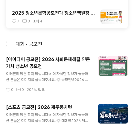
2025 청소년문학공모전과 청소년백일장 총
정리
7
3
조회
4
대회 • 공모전
분류 전체보기
주요 글 목록
[아이디어 공모전] 2026 사회문제해결 인문
가치 청소년 공모전
글 내용
여러분의 많은 참여 바랍니다 ※ 더 자세한 정보가 궁금하
신 분들은 이미지를 클릭해주세요! ◎ 공모전명2026 사
회문제해결 인문가치 청소년 공모전우리 사회의 다양한 문
작성시간
0
0
2026. 8. 8.
제를 인문적 가치로 바라보고, 새로운 해결 아이디어를 제
안해 보세요.참신한 아이디어로 더 나은 사회를 함께 만들
어갈 여러분의 많은 관심과 참여를 기다립니다! ◎ 접수기
[스포츠 공모전] 2026 제주풍차런
간2026. 8. 24.(월) ~ 8. 31.(월) 18:00 ◎ 공모대상전
글 내용
여러분의 많은 참여 바랍니다 ※ 더 자세한 정보가 궁금하
국 중·고등학교 재학생 및 학교 밖 청소년 2~5인으로 구성
신 분들은 이미지를 클릭해주세요! ◎ 대회명2026 제주
된 팀(비인가 대안학교 재학생 포함) ◎ 공모주제사회·문화
풍차런바람따라 달리는 제주, 풍차따라 달리는 하루 ◎ 일
적 현상을 탐구하고 인문가치를 통한 해결 방향 제시 ◎ 제
시2026년 10월 10일(토) 09:00~12:00 ◎ 장 소한림
출형식사회문제해결 인문가치 제안서※각 항목별 최대 2,0