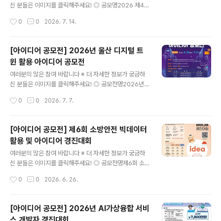
1986년~2007년 출생자※ 다수가 팀을 구성하여 참가하
신 분들은 이미지를 클릭해주세요! ◎ 공모명2026 제4회
는 경우 구성원 모두 참가 자격을 충족해야 함 ◎ 신청방법
에너지최적화 디자인 공모전 ◎ 공모전 목적에너지 최적화
작성시간
0
0
2026. 7. 14.
온라인(성남청년플랫폼 「성남청년다해」) 서류 제출[htt..
설계를 통한 건축물의 에너지절약 설계기술 아이디어, 녹
색건축 설계 디자인을 공모하여 녹색건축물 산업의 발전을
선도하고 국가 탄소저감목표를 도달하기 위한 기술을 활성
[아이디어 공모전] 2026년 울산 디지털 트
화 하고자 함 ◎ 공모 부문 (※ 택1, 중복응모 불가.)1. 설계
윈 활용 아이디어 공모전
및 기술 부문: 녹색건축 관련 건축물 설계 및 기술(연구) 제
글 내용
안2. 정책 및 아이디어 부문: 녹색건축 관련 정책 및 아이디
여러분의 많은 참여 바랍니다 ※ 더 자세한 정보가 궁금하
어 제안 ◎ 응모 방법○ 온라인 접수(네이버폼): https://n
신 분들은 이미지를 클릭해주세요! ◎ 공모전명2026년
aver.me/xxot7Awd○ 참가비: (심화교육 미포함) 10만
울산 디지털 트윈 활용 아이디어 공모전 ◎ 응모자격전 국
작성시간
0
0
2026. 7. 7.
원 / (심화교육 포함) 20만원 ◎ 응모 대상녹색건축에..
민 누구나(개인 또는 5인 이하 팀) ◎ 일정- 접수기간 ㅣ2
026. 6. 29.(월) ~ 2026. 7. 31.(금)- 평가기간 ㅣ2026.
8. 1.(토) ~ 2026. 8. 31.(월)- 수상작 발표 및 시상식 ㅣ 2
[아이디어 공모전] 제6회 소방안전 빅데이터
026년 9월(개별통보 및 홈페이지 공고) ◎ 응모주제울산
활용 및 아이디어 경진대회
시 정책결정에 활용 가능한 자유주제디지털 트윈 기술을
글 내용
활용한 울산형 정책 혁신 아이디어※ 공간정보에 디지털 트
여러분의 많은 참여 바랍니다 ※ 더 자세한 정보가 궁금하
윈, 생성형 AI, XR(VR, AR, MR)등을 활용한 아이디어 ◎
신 분들은 이미지를 클릭해주세요! ◎ 공모전명제6회 소방
제출서류- 참가신청서- 개인정보 수집·이용 동의서- 참가
안전 빅데이터 활용 및 아이디어 경진대회 ◎ 공모분야①
작성시간
0
0
2026. 6. 26.
자 서약서- 아이디어 제안서 ◎..
서비스개발② 아이디어 기획③ 신설>AI·데이터 기술을 활
용한소방 현안 해결 아이디어 제안 ◎ 참가대상①②소방
안전에 관심있는 국민 누구나* *개인/팀(3인이내) 가능,
[아이디어 공모전] 2026년 AI가상융합 서비
기업, 학생, 일반인 등③소방 소속 전직원****소방청 및
스 개발자 경진대회