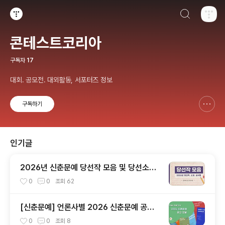
검색하기
티스토리
콘테스트코리아
구독자
17
대회. 공모전. 대외활동, 서포터즈 정보
구독하기
신고하기 레이어
열기
인기글
2026년 신춘문예 당선작 모음 및 당선소감,
심사평 총정리
0
0
조회
62
[신춘문예] 언론사별 2026 신춘문예 공고
모음
0
0
조회
8