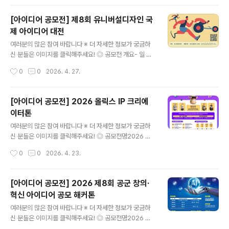
2026. 4. 13.(월) ~ 5. 8.(금) ◎ 사업규모(일반기부사업)
최대 2억원 내외, 4~5개 사업(지정기부사업) 최대 5억원,
[아이디어 공모전] 제8회 유니버설디자인 국
모금기간 3년이하인 사업 ◎ 모집분야- 2027년 시행가
제 아이디어 대전
능한, 지역문제 해결과 군민에게 실질적으로 도움이 되는
글 내용
일반기부사업- 기부자가 원하는 사업을 직접 지정하여 기
여러분의 많은 참여 바랍니다 ※ 더 자세한 정보가 궁금하
부할 수 있는 지정기부사업 ◎ 공모분야- 사회적 취약계층
신 분들은 이미지를 클릭해주세요! ◎ 공모전 개요- 일 정:
의 지원 및 청소년 육성 보호- 지역 주민의 문화,예술,보건
2026. 3. ~ 2026. 9. - 참가자격: 제한 없음(누구나 참여
작성시간
0
0
2026. 4. 27.
증진 - 시민참여, 지원봉사 등 지역공동체 활성화 지원- 그
가능)- 공모분야: 3개 분야 (건축/ 관광/ 제품)- 참가인원:
밖의 주민 복..
개인 및 3인 이내의 팀 ◎ 주제가. 공모주제: 유니버설디자
인 유니버설 디자인(UD) 7대 원칙*에 따라 장애유무나 성
[아이디어 공모전] 2026 올릭스 IP 크리에
별·연령·국적 등에 관계없이 모두가 안전하고 편리하게 이
이터톤
용하도록 고안된 디자인 ① 공평한 사용 ② 사용상의 융통
글 내용
성 ③ 간단하고 직관적인 사용 ④ 쉽게 인지할 수 있는 정
여러분의 많은 참여 바랍니다 ※ 더 자세한 정보가 궁금하
보 ⑤ 오류에 대한 포용력 ⑥ 적은 물리적 노력 ⑦ 접근과
신 분들은 이미지를 클릭해주세요! ◎ 공모전명2026 올
사용을 위한 충분한 공간나. 모든 분야(건축/관광/제품) 특
릭스 IP 크리에이터톤 ◎ 공모 주제- 무한 변신이 가능한
작성시간
0
0
2026. 4. 23.
별 가점 항목: 유니..
메타버스·XR 캐릭터 '올릭스(OWLIX)'를 활용한 자유 창
작물 발굴- 기존 기업의 고정관념을 부수고, 대중의 기발한
상상력으로 올릭스 세계관을 넓힐 수 있는 아이디어- 단순
[아이디어 공모전] 2026 제8회 공군 창의·
창작을 넘어 향후 웹툰, 굿즈, 숏폼 등 실제 IP 사업으로 상
혁신 아이디어 공모 해커톤
용화가 가능한 비즈니스 아이템 기획 ◎ 참가 대상- 기발
글 내용
한 상상력을 가진 만 19세 이상 아이디어 뱅크라면 누구나!
여러분의 많은 참여 바랍니다 ※ 더 자세한 정보가 궁금하
※ 개인 또는 팀(최대 4인) 단위 참가 가능 ◎ 접수 기간 및
신 분들은 이미지를 클릭해주세요! ◎ 공모전명2026 제8
세부 일정[STEP1. 아이디어 접수] 2026년 4월 13일(월)
회 공군 창의ㆍ혁신 아이디어 공모 해커톤 ◎ 공모분야자