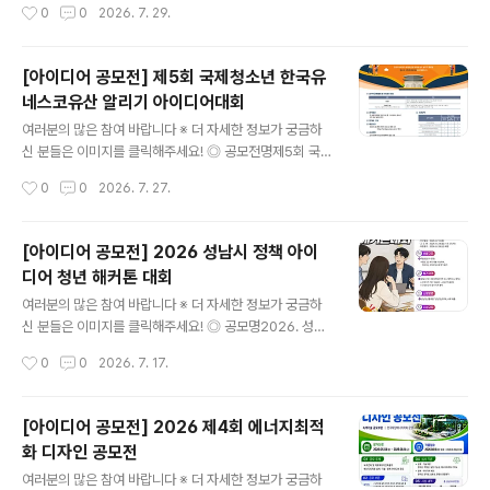
작성시간
0
0
2026. 7. 29.
안시행부서) 사전 채택여부 검토(내용 충실도에 따라 불채
로그램 ◎ 참여대상자원봉사에 관심 있는 누구나 ◎ 참여
택 ..
주제AI×공공·사회 데이터 기반 사회문제 해결 자원봉사 아
이디어 ◎ 접수기간2026. 7. 24.(금) ~ 8. 17.(월)까지 ◎
[아이디어 공모전] 제5회 국제청소년 한국유
참여분야환경·기후 : 탄소중립, 자원순환, 생태보전돌봄·복
네스코유산 알리기 아이디어대회
지 : 노인, 아동, 장애인, 1인 가구, 취약계층안전·재난 : 생
글 내용
활안전, 범죄예방, 재난대응, 교통안전지역공동체 : 주민참
여러분의 많은 참여 바랍니다 ※ 더 자세한 정보가 궁금하
여, 세대통합, 다문화, 마을활성화자유주제 : 각종 사회문
신 분들은 이미지를 클릭해주세요! ◎ 공모전명제5회 국제
제, 온라인 및 디지털 활동, 기타 창의 아이디어 ◎ 주요일
청소년 한국유네스코유산 알리기 아이디어대회The 5th
작성시간
0
0
2026. 7. 27.
정- 참여자 모집 : 7.24.(금)~8.17.(월) / ..
Global Idea Contest of Promotion for the Kore
a’s UNESCO Heritages in Young Hands ◎ 참가자
전 세계 초등학생 1학년 이상 중․고교생 또는 청소년 개인
[아이디어 공모전] 2026 성남시 정책 아이
또는 팀(최대 5인)(Individual or Team(within 5 pers
디어 청년 해커톤 대회
ons) Youth of 1st~13th Grade) ◎ 공모내용한국의
글 내용
모든 유네스코유산 에 대하여 전 세계에 널리 알리고자 하
여러분의 많은 참여 바랍니다 ※ 더 자세한 정보가 궁금하
는 획기적인 아이디어 공모 ◎ 부문 및 주제(1) 에세이부문
신 분들은 이미지를 클릭해주세요! ◎ 공모명2026. 성남
주제: 한국의 세계유산을 전 세계에 널리 알릴 수 있는 참신
시 정책 아이디어 청년 해커톤 대회 ◎ 신청기간2026. 7.
작성시간
0
0
2026. 7. 17.
한 아이..
6.(월) ~ 7. 31.(금) 18:00까지 ◎ 공모주제청년의 시각에
서 바라본 성남에 필요한 정책 ◎ 선발규모7팀(팀당 1~5
명)※ 대표자 포함 최소 1인에서 최대 5인까지 구성하여 참
[아이디어 공모전] 2026 제4회 에너지최적
가 가능※ 팀당 2건 까지 제출 가능하나, 개인이 2개의 팀
화 디자인 공모전
참가 불가 ◎ 참가자격성남시에 거주하거나 재학 또는 재
글 내용
직 중인 19~39세 청년※ 자격 검증: 신청기간 기준, 청년:
여러분의 많은 참여 바랍니다 ※ 더 자세한 정보가 궁금하