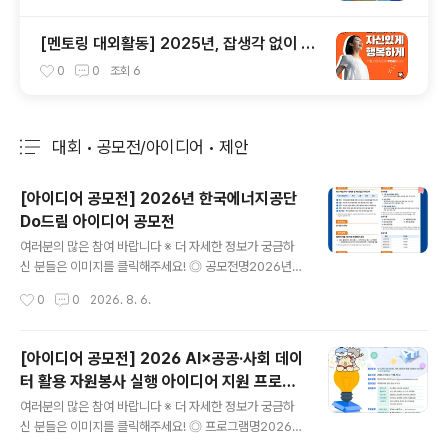
[멘토링 대외활동] 2025년, 잡생각 없이 가
장 '나답게' 성공하는 법 ㅣ자기계발 명상캠프
0
0
조회
6
대회 • 공모전/아이디어 • 제안
분류 전체보기
주요 글 목록
[아이디어 공모전] 2026년 한국에너지공단
Do드림 아이디어 공모전
글 내용
여러분의 많은 참여 바랍니다 ※ 더 자세한 정보가 궁금하
신 분들은 이미지를 클릭해주세요! ◎ 공모전명2026년
한국에너지공단 Do드림 아이디어 공모전 ◎ 제안주제- K
작성시간
0
0
2026. 8. 6.
EA 핵심가치(혁신 / 소통 / 안전 / 신뢰)를 주제로 한 제안 -
예산 집행방법, 제도 개선 등 예산 절감을 주제로 한 제안
◎ 참가자격전국민 누구나 ◎ 접수기간2026.7.15(수) ~
[아이디어 공모전] 2026 AI×공공·사회 데이
2026.8.31(월) ◎ 참가방법[첨부] 제안서 작성 후 공단홈
터 활용 자원봉사 실행 아이디어 지원 프로그
페이지 ‘고객제안’ 게시판* 제출*(공단홈페이지) 국민소통
글 내용
램
→ 고객만족시스템 → 고객제안 →신청분야[Do드림 아이
여러분의 많은 참여 바랍니다 ※ 더 자세한 정보가 궁금하
디어 공모전] ◎ 제안채택 및 시행① 제안요건 충족여부 등
신 분들은 이미지를 클릭해주세요! ◎ 프로그램명2026 A
주관부서(ESG경영처) 적합성 검토(적/부)② 담당부서(제
I×공공·사회 데이터 활용 자원봉사 실행 아이디어 지원 프