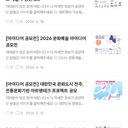
소속기관, 시도소방본부 개인 또는 팀(3인이내) ◎ 주요내
글 내용
용① 소방안전 데이터 및 AI기술을 활용한 웹 및 앱 서비스
여러분의 많은 참여 바랍니다 ※ 더 자세한 정보가 궁금하
개발·구현② 소방안전 데이터 및 AI기술을 활용한 신규서
신 분들은 이미지를 클릭해주세요! ◎ 대회명AI·가상융합
비스·정책개선 등 아이디어 기획③ AI·데이터 기술을 활용
(XR) 서비스 개발자 경진대회 ◎ 참가자격AI·가상융합(X
작성시간
0
0
2026. 6. 18.
하여 소방 정책·현장·행정 등 적용 및 실행이 가능한 아이디
R) 서비스·콘텐츠 개발에 관심 있는 누구나 ◎ 접수기간2
어 제안 ◎ 추진일정• 참가..
026. 5. 13. ~ 6. 26. ◎ 시상내역상장 및 상금 ◎ 참가분
야성인(지정/자유과제), 학생(지정/자유과제)- (성인) 19세
[아이디어 공모전] 2026 문화예술 아이디어
이상의 개인(대학(원)생, 예비창업자 등) 및 국내 법인※ 법
공모전
인의 경우, 공고일 기준 법인설립 후 1년 이내 기업만 참여
글 내용
가능- (학생) 19세 미만 청소년(초등학생, 중학생, 고등학
여러분의 많은 참여 바랍니다 ※ 더 자세한 정보가 궁금하
생, 검정고시 합격자 등) ◎ 참가혜택ㅇ (개발장비) 삼성 갤
신 분들은 이미지를 클릭해주세요! ◎ 2026 문화예술 아
럭시 XR(1), Apple Vision Pro(2), Meta Quest3(10),
이디어 공모전AI 전환 시대 문화예술생태계 대응 아이디어
작성시간
0
0
2026. 6. 16.
Meta Quest..
공모전 ◎ 공모기간2026. 5. 19.(화) ~ 6. 23.(화) ◎ 참
가자격대한민국 국민 누구나 (개인 또는 팀 참여 가능) ◎
공모주제[공모분야](1) AI 창작환경 개선 (2) 문화향유 및
[아이디어 공모전] 대한민국 문화도시 전주,
접근성(3) 운영 시설 이용 환경 개선※ 상기 공모 분야 중
전통문화기반 아트앤테크 프로젝트 공모
하나만 선택하여 제안 가능 ◎ 응모방법1인(또는 1팀)당 1
글 내용
건만 접수 가능(복수 응모 불가) ◎ 접수방법이메일 접수
여러분의 많은 참여 바랍니다 ※ 더 자세한 정보가 궁금하
(cfac02@naver.com)*제목 : 2026 문화예술 아이디
신 분들은 이미지를 클릭해주세요! ◎ 대한민국 문화도시
어 공모전 참가 신청_이름/팀명-접수처 : 천안시 서북구 성
전주, 전통문화 기반 아트앤테크 프로젝트 공모전통에 기
작성시간
0
0
2026. 5. 12.
정8길 5, 3층 천안문화재단 정책기획팀..
술을 입힌다면 어떤 모습일까요?전통문화를 가지고 마음
껏 상상하고 마음껏 제안해주세요! ◎ 공모내용전통문화
(국악, 한복, 한지, 공예, 회화 등 유무형 전통문화 전반)와