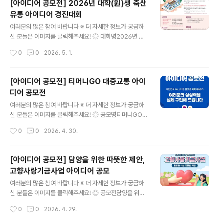
[아이디어 공모전] 2026년 대학(원)생 축산
AI, 키넥트, 사운드, AR/VR 등 최신 기술을 접목할 수 있는
유통 아이디어 경진대회
새로운 아트 장르 창작 ◎ 참가자격대한민국 국민 누구나
글 내용
◎ 공모기간2026. 4. 23.(목) ~ 5. 21.(목) ◎ 선정규모7
여러분의 많은 참여 바랍니다 ※ 더 자세한 정보가 궁금하
팀(개인포함) ◎ 지원규모총 7,000만원 (각 개인.팀장 1,0
신 분들은 이미지를 클릭해주세요! ◎ 대회명2026년 대
00만원 지원) ◎ 문의070-7711-3752 / jmn1104@jj
학(원)생 축산유통 아이디어 경진대회 ◎ 참가자격대학
작성시간
0
0
2026. 5. 1.
cf.or.kr 많은 분들의 관심과 참여를 바라..
(원)생 또는 팀(5인 이내)축산유통 분야에 관심있는 대학
(원)생 ◎ 추진일정참가신청서 및 초록 접수 : 2026년 4
월 30일(목)까지발표자료 제출: 2026년 5월 10일(일)까
[아이디어 공모전] 티머니GO 대중교통 아이
지경진대회 당일 현장 발표팀(5월 29일) 선정: 2026년 5
디어 공모전
월 18일(월) ◎ 수상혜택- 축산물품질평가원 채용 지원 시
글 내용
가점(서류전형) 부여- 수상작 후속 연계 지원(정책발표, 시
여러분의 많은 참여 바랍니다 ※ 더 자세한 정보가 궁금하
제품 교육 등)- 누리집, SNS, 보도자료 등 수상작 홍보 ◎
신 분들은 이미지를 클릭해주세요! ◎ 공모명티머니GO
시상내역시상 : 총 14건(대상 2건, 최우수 2건, 우수 4건,
대중교통 아이디어 공모전 ◎ 응모 주제대중교통을 이용하
작성시간
0
0
2026. 4. 30.
장려 6건)- 훈격 : 농림축산식품부장관상 2점, 축산..
는 모든 순간은 티머LIGO와 함께!매일 걷고, 타고, 내리는
일상적인 이동그 지루한 시간들이 티머니GO를 만나면특
별한 가치가 됩니다티머니GO에서 쓰고 싶은 대중교통 서
[아이디어 공모전] 담양을 위한 따뜻한 제안,
비스들, 이런 기능 있으면 좋겠다는 생각들을 들려주세요
고향사랑기금사업 아이디어 공모
◎ 지원 자격- 공모전 참가자격 제한 없음(나이, 학력, 국적
글 내용
등 제한 없음)- 개인 또는 팀 단위로 접수 가능 (대학생, 스
여러분의 많은 참여 바랍니다 ※ 더 자세한 정보가 궁금하
타트업 구분 없음) ◎ 접수 일정- 접수일정: 2026.04.16
신 분들은 이미지를 클릭해주세요! ◎ 공모전담양을 위한
(목) ~ 2026.05.15(금) 22:00까지- 발표일정: 2026.0
따뜻한 제안, 고향사랑기금사업 아이디어 공모 ◎ 참가대
작성시간
0
0
2026. 4. 29.
5.29(수) 예정※ 상기 일정은 공모전 실시 진행 상황에 따..
상담양군 고향사랑기부제에 관심있는 누구나 ◎ 공모기간