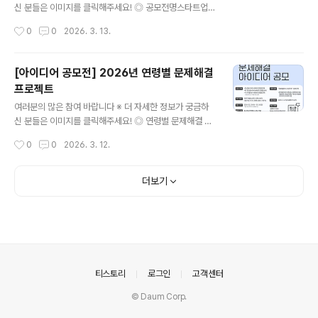
m.com/kiel_institute/), - 블로그(https://blog.nave
신 분들은 이미지를 클릭해주세요! ◎ 공모전명스타트업
r.com/kielblog), - 뉴스레터(https://..
커리어 챌린지 ◎ 이런분들이라면, 지금 바로 도전하세요!
작성시간
0
0
2026. 3. 13.
• 산업과 시장의 문제를 직접 정의하고 해결해보고 싶은 분
• AI·블록체인 기반 비즈니스 아이디어를 설계해보고 싶은
분• 자신의 기획력과 문제 해결 역량을 실전에서 증명하고
[아이디어 공모전] 2026년 연령별 문제해결
싶은 분 ◎ 챌린지 주제• 예선: 직접 경험하거나 관찰한 산
프로젝트
업·시장 내 반복되는 문제를 정의하고, 왜 해결되지 않는지
글 내용
분석한 뒤 AI/블록체인이 만들 수 있는 변화의 가능성을 제
여러분의 많은 참여 바랍니다 ※ 더 자세한 정보가 궁금하
시하세요.• 본선: 제공된 자원($500 상당의 USDT)을 활
신 분들은 이미지를 클릭해주세요! ◎ 연령별 문제해결 프
용하여 자율적으로 실험을 설계/실행하고 결과 도출하세
로젝트왜 아무도 고칠 생각을 안하지? 대전시민들이 일상
작성시간
0
0
2026. 3. 12.
요. ◎ 모집 대상• 국내·외 대학 및 대학원 재학생 (휴학생
생활에서 겪는 문제점들을 직접 발굴하고 해결해볼 수 있
포함, 전공 제한 ..
는 프로젝트입니다.누구나 어떤 주제든 상관없이 마음껏
도전해주세요! ◎ 공모 주제- 청년층(2030) 세대의 연령
더보기
별 문제- 중.장년층(405) 세대의 연령별 문제- 시니어층
(60~) 세대의 연령별 문제 지정공모 또는 자유공모 중 선
택* 센터에서 정해준 지정주제 또는 자유롭게 선택하여 공
모하는 자유주제 (공모내용 확인) ◎ 참가자격대전시민 누
구나(20대~60대) ◎ 접수기간2026.2.24.(화)~3.20.
(금) ◎ 접수방법홈페이지 접수 (https://www.common
의안내
티스토리
로그인
고객센터
z042.kr) 또..
© Daum Corp.