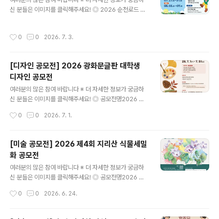
행하는 체험형 의류 제작 콘테스트입니다. ◎ 공모 과제의
신 분들은 이미지를 클릭해주세요! ◎ 2026 순천로드 창
류 제작 콘테스트 ◎ 접수 일정- 접수 기간 : 2026. 06. 2
작캠프대한민국 문화도시 순천에서 열리는 「2026 순천로
5.(목) ~ 07. 10.(금)- 선정 발표 : 2026. 07. 13.(월) / 개
드 창작캠프」 참가자를 다음과 같이 모집합니다.웹툰과 애
별 안내 및 패딧 공식 채널 발표 ◎ 참가 대상옷을 만들고
작성시간
0
0
2026. 7. 3.
니메이션 제작 능력을 보유한 예비 창작자들의 많은 관심
싶은 누구나예비 디자이너, 학생, 1인 브랜드, ..
과 참여 바랍니다. ◎ 모집기간2026. 6. 29.(월) ~ 7. 16.
(목) ◎ 모집대상웹툰과 애니메이션에 관심·경력이 있는 청
[디자인 공모전] 2026 광화문글판 대학생
년 창작자(전국 / 19세~45세) ◎ 모집인원• 웹툰: 40명•
디자인 공모전
애니메이션: 40명→ 총 80명 ◎ 캠프일정• 웹툰 : 7. 27.
글 내용
(월) ~ 7. 31.(금)• 애니메이션 : 8. 3.(월) ~ 8. 7.(금) ◎ 주
여러분의 많은 참여 바랍니다 ※ 더 자세한 정보가 궁금하
요 프로그램• 메가톤급 전문가 집중 멘토링• 유명 작가·감
신 분들은 이미지를 클릭해주세요! ◎ 공모전명2026 교
독 초청 특강• 순천 명소..
보생명 광화문글판 대학생 디자인 공모전 ◎ 공모일시26.
작성시간
0
0
2026. 7. 1.
7.1(수) - 7.31(금) ◎ 공모주제(가을편 문안)가지 않은 곳
은 모두 미래다그날 만나지 못했던 그 사람도읽지 않은 그
책의 몇 페이지도- 이문재 샹그리라> ◎ 공모자격국내외
[미술 공모전] 2026 제4회 지리산 식물세밀
대학(원) 재학·휴학생* 개인 참가 또는 3인 이하 팀 참가*
화 공모전
개인/팀 통산 1 작품만 참가 가능 ◎ 접수방법- 교보생명
글 내용
홈페이지 kyobo.com -> 회사소개 -> 광화문글판* 제
여러분의 많은 참여 바랍니다 ※ 더 자세한 정보가 궁금하
출양식: 가로 2000px X 세로 800px* 3MB이하 이미지
신 분들은 이미지를 클릭해주세요! ◎ 공모전명2026 제4
(JPG 또는 PNG) 및 PDF 파일 함께 제출 ◎ 시상내역-
회 지리산 식물세밀화 공모전 ◎ 공모주제- 지리산에 자생
작성시간
0
0
2026. 6. 24.
대상(1편) | 상금 300만 원 + 광화문글판 게시..
하는 식물자원 663종*국립생물자원관 한반도의 생물다
양성(https://species.nibr.go.kr/index.do>자료실>
생물탐구>한반도의 꽃 탐사> 지리산 의 식물자원 663종