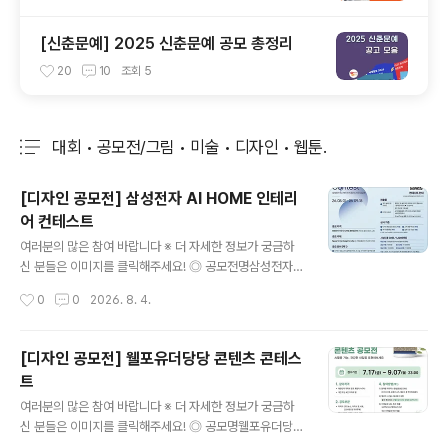
[신춘문예] 2025 신춘문예 공모 총정리
20
10
조회
5
대회 • 공모전/그림 • 미술 • 디자인 • 웹툰.
분류 전체보기
주요 글 목록
[디자인 공모전] 삼성전자 AI HOME 인테리
어 컨테스트
글 내용
여러분의 많은 참여 바랍니다 ※ 더 자세한 정보가 궁금하
신 분들은 이미지를 클릭해주세요! ◎ 공모전명삼성전자
블루스페이스 멤버십을 위한 AI HOME Interior Design
작성시간
0
0
2026. 8. 4.
Contest 삼성전자 AI 기반 주거 공간 디자인 공모전 ◎
응모자격인테리어·가구사 디자인 관련 종사자(개인 및 법
인사업자 소속) ◎ 공모주제Space for AI, Design for
[디자인 공모전] 웰포유더당당 콘텐츠 콘테스
Life(AI 가전을 품은 주거 공간 디자인) ◎ 공모 분야(택1)
트
1. AI키친: 냉장고, 후드일체형 인덕션, AI 스팀, 식기세척
글 내용
기 등 주방 설계2. AI리빙 : TV, 시스템에어컨, 공기청정기
여러분의 많은 참여 바랍니다 ※ 더 자세한 정보가 궁금하
등 거실 설계※ 자세한 제품 AI 기능과 가이드 팁은 삼성 비
신 분들은 이미지를 클릭해주세요! ◎ 공모명웰포유더당당
즈니스 닷컴 공지사항 참고 ◎ 공모일정접수 : 2026.08.
콘텐츠 콘테스트나의 건강 콘텐츠를 자유롭게 뽐내주세요.