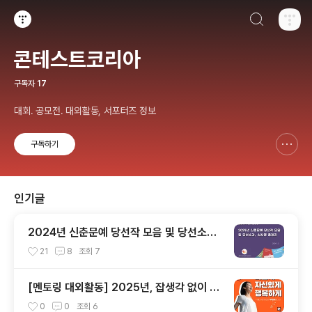
검색하기
티스토리
콘테스트코리아
구독자
17
대회. 공모전. 대외활동, 서포터즈 정보
구독하기
신고하기 레이어
열기
인기글
2024년 신춘문예 당선작 모음 및 당선소감,
심사평 총정리
21
8
조회
7
[멘토링 대외활동] 2025년, 잡생각 없이 가
장 '나답게' 성공하는 법 ㅣ자기계발 명상캠프
0
0
조회
6