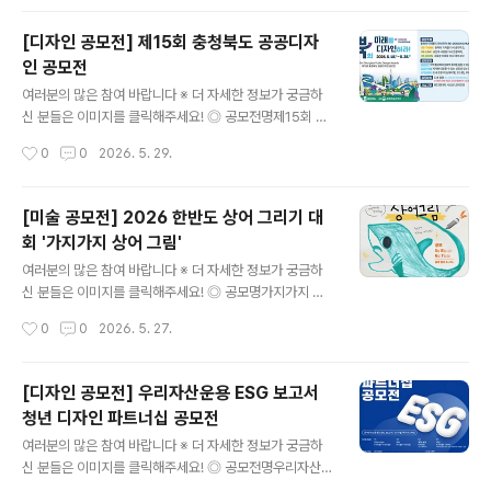
및 도화지를 교부해 드립니다. 아울러 특별 행사로 정성껏
준비한 '주먹밥 나누기' 순서도 마련되어 있으니 많은 참여
[디자인 공모전] 제15회 충청북도 공공디자
부탁드립니다. ◎ 대회 일시 및 장소- 일시 : 2026. 06. 1
인 공모전
3. (토) 09:30~16:00 - 장소 : 5:18기념공원 대동광장
글 내용
(서구 상무민주로 61) ◎ 대회부문그림그리기/ 글쓰기 ◎
여러분의 많은 참여 바랍니다 ※ 더 자세한 정보가 궁금하
참가대상- 학생부 : 유치원, 초등학생, 중학생, 고등학생-
신 분들은 이미지를 클릭해주세요! ◎ 공모전명제15회 충
일반부 : 대학생, 성인 ◎ 접수방법구글폼을 통한 온라인
청북도 공공디자인 공모전 ◎ 공모주제충북의 미래를 디자
작성시간
0
0
2026. 5. 29.
사전접수(사전 접수자 기념품 증정) ◎ 참가비무료 ◎ ..
인하라! RE-DISIGN CHUNGBUK ◎ 공모분야‣ (공공
공간) 지역을 활성화하고 문화적 특색을 살릴 수 있는 공간‧
환경디자인- 문화·체험·휴게공간, 광장·보행 공간 계획 및
[미술 공모전] 2026 한반도 상어 그리기 대
시설물 배치 계획 등 ‣ (공공건축물) 지역을 대표할 수 있는
회 '가지가지 상어 그림'
상징성 있는 건축물 디자인 - 공공청사, 도서관, 공연장, 주
글 내용
거시설, 커뮤니티센터 등 ‣ (시각이미지) 도내 관광 지도
여러분의 많은 참여 바랍니다 ※ 더 자세한 정보가 궁금하
(테마별, 코스별), 주요 관광지 아이콘- 테마별 관광 코스
신 분들은 이미지를 클릭해주세요! ◎ 공모명가지가지 상
(지도) 및 주요 관광 명소 상징 아이콘 디자인 ◎ 참가자격
어 그림 ◎ 응모자격상어에 관심있는 누구나 ◎ 일정- 접
작성시간
0
0
2026. 5. 27.
전 국민 누구나(대학·일반부, 고등부(동 연령대 청소년) ◎
수기간 | 2026년 5월 8일(금) ~ 6월 7일(일)- 수상작 선
접..
정발표 | 2026년 6월 16일(화) ◎ 응모주제한반도의 상
어- 우리 바다의 상어를 알리자! 상어의 모습을 자유롭게
[디자인 공모전] 우리자산운용 ESG 보고서
표현해주세요. ◎ 접수안내구글폼을 통해 접수https://for
청년 디자인 파트너십 공모전
ms.gle/aafaXQm3fRPS9apz9 ◎ 작품형식- 손그림
글 내용
또는 디지털 아트- 10MB이내의 이미지 파일(PDF, JPG,
여러분의 많은 참여 바랍니다 ※ 더 자세한 정보가 궁금하
PNG)로 제출- 손그림의 경우 종이 규격은 상관없음 ◎ 시
신 분들은 이미지를 클릭해주세요! ◎ 공모전명우리자산운
상내역- 대상 | 1명 | 파타고니아 그래픽 매클루어 햇 + 테
용 ESG 보고서 청년 디자인 파트너십 공모전[2025 우리