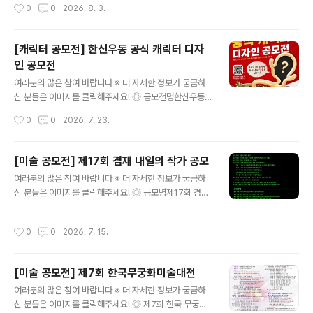
작성시간
0
0
2026. 8. 3.
01~09.18수상자 발..
AI활용 가능합니다. ◎ 참가자격대한민국 국민 누구나개
인 또는 4인 이하 팀으로 참여 가능 ◎ 접수기간2026. 7.
17(금) ~ 9. 7(월) 23:00까지 ◎ 발표일26.9.11(금) ◎
[캐릭터 공모전] 한신우동 공식 캐릭터 디자
공모 부문이미지｜카드뉴스, 자작시·시화, 인스타툰 등영
인 공모전
상｜1080×1920 세로형 숏폼 ◎ 공모 주제① 부모님 활
글 내용
력 뿜뿜 프로젝트! AI로 전하는 웰포유② 남재현 산양유단
여러분의 많은 참여 바랍니다 ※ 더 자세한 정보가 궁금하
백질을 AI로 시각화하다③ 나의 건강·부모님 건강 비결 공
신 분들은 이미지를 클릭해주세요! ◎ 공모전명한신우동
유 ◎ 참여 방법작품을 본인 SNS에 업로드한 후 필수 해
공식 캐릭터 디자인 공모전 ◎ 공모주제한신우동 브랜드를
작성시간
0
0
2026. 7. 23.
시태그를 포함해 주세요.#웰포유더당당 #웰포유콘테스트
대표할 수 있는 창의적이고 개성 있는 캐릭터 디자인. ◎
업로드한 게시물..
참가자격대한민국 국민 누구나 ◎ 접수기간2026.07.01
~2026.07.31 ◎ 수상발표2026년 08월 중 ◎ 참여방
[미술 공모전] 제17회 겸재 내일의 작가 공모
법1. 캐릭터 디자인 제작2. 참가신청서 작성 및 구글드라이
글 내용
여러분의 많은 참여 바랍니다 ※ 더 자세한 정보가 궁금하
브 작품 공유 링크 첨부 ◎ 시상내역- 대상 (1명) : 100만
신 분들은 이미지를 클릭해주세요! ◎ 공모명제17회 겸재
원- 최우수상 (1명) : 50만원※ 심사 결과에 따라 적격 작품
내일의 작가 공모 ◎ 응모자격만 20세 이상 만 40세 이하
이 없을 경우 시상하지 않을 수 있습니다.※ 상금에 대한 제
(26.7.1 기준) ◎ 일 정- 접수기간 ㅣ 2026년 7월 14일
세공과금은 관련 법령에 따라 수상자 본인 부담으로 공제
작성시간
0
0
2026. 7. 15.
(화) ~ 8월 5일(수)- 수상작 선정발표 ㅣ 2026년 8월말
후 지급됩니다. ◎ 문의phyunsoo1227@gmail.com
예정 ◎ 작품형식평면 시각예술 분야 ◎ 응모작품70~10
많..
0호 (3년 이내 미발표작) ◎ 시상내역총 9명 선정(부스 전
[미술 공모전] 제7회 한국무궁화미술대전
시 개최 및 홍보물 제작)대 상) 1명 / 800만원 (작품 매입
글 내용
상금), 차기년도 개인전 개최최우수상) 1명 / 500만원 (작
여러분의 많은 참여 바랍니다 ※ 더 자세한 정보가 궁금하
품 매입상금)우 수 상) 2명 / 350만원 (작품 매입상금)내
신 분들은 이미지를 클릭해주세요! ◎ 제7회 한국 무궁화