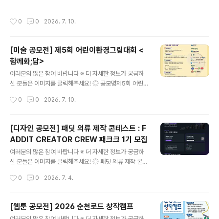
일의 작가) 4명 / 각100만원 (시상금)특 별 상) 1명 / 500
미술대전제7회 한국무궁화미술대전은 출품료 없이 무료로
만원 (작품 매입상금)..
개최되는 국제 공모전으로, 제5회 문화체육관광부장관상
작성시간
0
0
2026. 7. 10.
에 이어 제7회 통일부장관상 등 권위 있는 시상을 통해 나
라꽃 무궁화의 예술적 가치를 세계로 확장하는 무궁무진
축제입니다. ◎ 출품부문1. 일반부- 회화: 한국화, 서양화,
[미술 공모전] 제5회 어린이환경그림대회 <
현대화, 기타 등 (유화,아크릴화,수채화...자유)- 서예 : 한
함께화;담>
문, 한글, 캘리그래피, 문인화, 선묵화, 민화- 사진- 디자인:
글 내용
일러스트레이션, 포스터 및 기타...- 공예: 도자기, 서각, 기
여러분의 많은 참여 바랍니다 ※ 더 자세한 정보가 궁금하
타- 조각2. 학생부- 한국화, 유화, 수채화, 크레파스화, 파
신 분들은 이미지를 클릭해주세요! ◎ 공모명제5회 어린이
스텔화, 연필화, 문인화,서예, 공예, 포스터, 기타 등 자유..
환경그림대회 함께화;담> 어린이환경그림대회 함께화;담>
작성시간
0
0
2026. 7. 10.
은 JB주식회사의 재정후원, 기후에너지 환경부·충청남도·
충청남도교육청·세종특별자치시·세종특별자치시교육청·충
남예술교육지원단이 공식 후원하는 중부재단의 어린이환
[디자인 공모전] 패딧 의류 제작 콘테스트 : F
경그림대회입니다. ◎ 대회주제사랑, 화해 그리고 함께 ◎
ADDIT CREATOR CREW 패크크 1기 모집
참가자격충남·세종에 거주하는 예비초등학생 및 초등학교
글 내용
1학년~6학년*예비초등학생 : 2027년 3월 초등학교 입
여러분의 많은 참여 바랍니다 ※ 더 자세한 정보가 궁금하
학을 앞둔 아동(2020년생) ◎ 형식1) 일반회화 / 디자인&
신 분들은 이미지를 클릭해주세요! ◎ 패딧 의류 제작 콘테
일러스트 부문 : 8절 도화지 (한국화는 5절 한지 사용), 자
스트FADDIT CREATOR CREW 패크크 1기 모집 복잡
작성시간
0
0
2026. 7. 4.
유로운 회화도구 선택(물감, 크레용, 색연필 등)2) 디지털
한 지원서 대신 디자인 한 장으로 지원해 주세요.아이디어
회화 부문 : A4(2480*3508p..
가 옷이 되는 순간, 패딧이 함께합니다.패딧에서 제공하는
무료 템플릿과 에셋을 활용해나만의 의류 디자인을 작업지
[웹툰 공모전] 2026 순천로드 창작캠프
시서로 완성하고선정 시 실제 의류 샘플 제작까지함께 진
글 내용
여러분의 많은 참여 바랍니다 ※ 더 자세한 정보가 궁금하