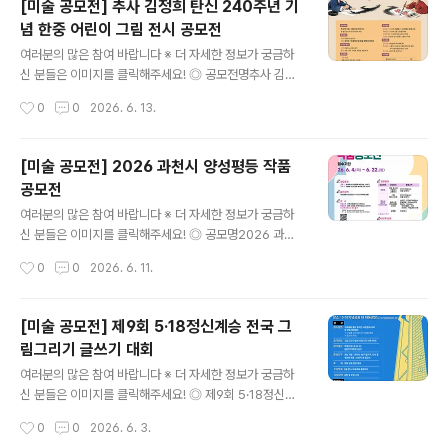
[미술 공모전] 추사 김정희 탄신 240주년 기
중 택 1 (QR코드 참고) ◎ 공모부문성인부, 중고등부, 초등
념 한중 어린이 그림 전시 공모전
부(비재학 청소년은 청소년증 등의 증빙을 갖추어 접수) ◎
글 내용
접수기간2026. 7. 23.(목) ~ 7. 29.(수) / 7일간 ◎ 접수
여러분의 많은 참여 바랍니다 ※ 더 자세한 정보가 궁금하
처- (57660) 전남 구례군 구례읍 동산1길 29 한국압화박
신 분들은 이미지를 클릭해주세요! ◎ 공모전명추사 김정
물관- 우편접수는 2026. 7. 29.(수) 우체국 소인까지 인정
희 탄신 240주년 기념 한중 어린이 그림 전시 공모전 ◎
작성시간
0
0
2026. 6. 13.
◎ 심사2026. 8. 6.(..
참가자격유치부 / 초등학생 및 동일 연령대 어린이 ◎ 접수
기간2026. 6. 15(월) ~ 2026. 6. 20(토) ◎ 규격 및 형
식규격 - 8절 또는 4절 도화지형식 - 자유 (서화, 수채화,
[미술 공모전] 2026 과천시 양성평등 작품
색연필, 붓글씨 등) ◎ 참가방법참가신청서 다운로드 후 작
공모전
성, 작품이미지 첨부하여 이메일 접수arteum2010@na
글 내용
ver.com 이후 입상 선정 시 원본 작품 제출 필수 (추후 공
여러분의 많은 참여 바랍니다 ※ 더 자세한 정보가 궁금하
지) ◎ 전시개요- 전시기간: 2026. 7. 11 ~ 2026. 9. 30
신 분들은 이미지를 클릭해주세요! ◎ 공모명2026 과천
- 전시장소: 스플라스 리솜 및 국제포럼 행사장 일원, 추사
시 양성평등 작품 공모전 ◎ 참가자격양성평등에 관심있는
작성시간
0
0
2026. 6. 11.
기념관(추사 예산군 소재)- 전..
전국민 누구나 ◎ 공모주제주제 1 : 일상에서 양성평등 실
천하는 이야기주제 2 : 저출생 시대, 함께 살아갈 미래 이야
기 ◎ 공모분야- 초등부 : 그림, 포스터, 그림일기, 그림동
[미술 공모전] 제9회 5·18정신계승 전국 그
시 (272x394mm) 8절 도화지- 청소년, 일반부(13세 이
림그리기 글쓰기 대회
상) : 그림, 캘리그라피 (272x394mm) 8절 도화지→일
글 내용
러스트, 만화(웹툰), AI아트*사이즈 : 1028x1489px / 파
여러분의 많은 참여 바랍니다 ※ 더 자세한 정보가 궁금하
일용량 : 100mb 이하 / 해상도 300dpi*만화(웹툰) : 6컷
신 분들은 이미지를 클릭해주세요! ◎ 제9회 5·18정신계
/ AI아트 : 작업과정 기재→공예품 : 자유형식 ◎ 시상 및
승 전국 그림그리기 글쓰기대회본 대회는 당일 현장 접수
작성시간
0
0
2026. 6. 3.
상금- 초등부 : 최우수 1명(20..
가 가능하며, 대회 당일 주제 발표와 함께 현장에서 원고지