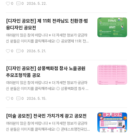
작성시간
0
0
2026. 5. 22.
라비아 미니 힙 팩- 최우수..
자산운용 ESG 보고서] 디지털 책자 디자인(당사 제공 텍
스트 원고를 활용한 정보 시각화) ◎ 대상- 전국 청년 누구
나 (청년기본법 기준 만 19세 이상 ~ 만 34세 이하)- 개인
[디자인 공모전] 제 11회 전라남도 친환경·범
또는 최대 3인 팀 구성 가능 ◎ 일정- 접수 기간: 2026년
용디자인 공모전
5월 11일(월) ~ 5월 31일(일) 자정까지- 심사 일정: 202
글 내용
6년 6월 1일(월) ~ 6월 5일(금) - 결과 발표: 2026년 6월
여러분의 많은 참여 바랍니다 ※ 더 자세한 정보가 궁금하
8일(월), 당사 홈페이지 內- 시상식: 2026년 6월 15일
신 분들은 이미지를 클릭해주세요! ◎ 공모명제 11회 전라
(월) 14시※ 오프라인 시상식은 당사 대회의실(여의대로 1
남도 친환경·범용디자인 공모전 ◎ 공모 주제모두가 GRE
작성시간
0
0
2026. 5. 21.
08 파크원 타워1 37층)에서 ..
EN 전남, 모두를 위한 디자인- 탄소중립, 자연친화적 요소
를 반영한 친환경 공공디자인- 연령, 성별, 장애 여부와 관
계없이 누구나 이용 가능한 범용디자인 적용 ◎ 참가 자격
[디자인 공모전] 삼풍백화점 참사 노을공원
제한없음- 출품 수: 1인 2점 이내 출품 가능 (공동출품은 3
추모조형작품 공모
인까지 가능)- 중복출품: 개인 또는 팀으로 중복 출품 가능
글 내용
(단, 1인은 1팀만 소속) ◎ 공모 일정접수: 2026. 7. 1.(수)
여러분의 많은 참여 바랍니다 ※ 더 자세한 정보가 궁금하
~ 7. 31.(금) 18:00까지결과발표: 2026. 9. 18.(금) ◎ 제
신 분들은 이미지를 클릭해주세요! ◎ 삼풍백화점 참사 노
출물아래 제출물을 하나의 폴더에 넣어 zip으로 압축- 출
을공원 추모조형작품 공모"더 이상 외롭지 않은 이름들, 함
작성시간
0
0
2026. 5. 15.
품신청서 및 작품설명서: 서식1, ..
께 기억하다"삼풍백화점 참사 희생자를 추모하고, 재난의
기억과 교훈을 다음 세대에 전달하기 위한 추모조형작품
및 추모공간 디자인 공개모집. 삼풍백화점 참사를 통해 우
[미술 공모전] 전국민 가치가게 광고 공모전
리는 과거의 희생이 오늘의 사회를 지탱하고 있음을 기억
글 내용
여러분의 많은 참여 바랍니다 ※ 더 자세한 정보가 궁금하
하고자 합니다. 잊혀진 외로운 이름들을 함께 기억할 수 있
신 분들은 이미지를 클릭해주세요! ◎ 콘테스트명전국민
는 '애도의 장'을, 재난의 교훈을 미래로 잇는 '기억의 장'을