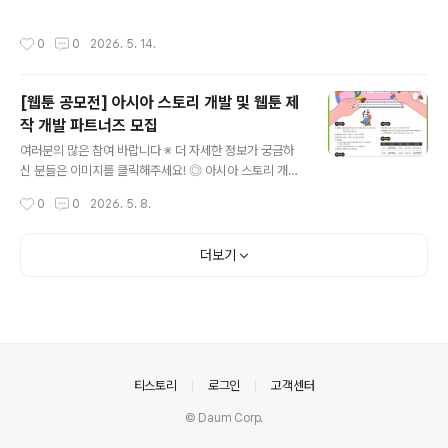
가치가게 광고 공모전 ◎ 참가자격전국민 누구나 참여 가
설계하는 추모조형작품 및 추모공간 디자인을 기다립니다.
능 ◎ 접수기간2026. 5. 5.(화) ~ 2026. 5. 20.(tn) ◎
현재가 과거를 애도하고, 희생된 시민들을 기억하며, 그 기
작성시간
0
0
2026. 5. 14.
공모주제보령 로컬 브랜드 편집숍 ‘가치가게’를 자유롭게
억이 도시의 일부가 될 차례입니다. ◎ 참가자격대한민국
표현한 광고 콘텐츠 제작 ◎ 참여형식AI 이미지, 손그림,
국적으로 미술, 건축, 조경, 디자..
포스터, 영상, 사진 광고 등 자유 형식 제작 가능 ◎ 심사방
[웹툰 공모전] 아시아 스토리 개발 및 웹툰 제
식1차 내부 심사를 통해 5개 작품 선정 후 인스타그램 좋아
작 개발 파트너즈 모집
요 및 댓글 국민투표를 통해 최종 순위 결정 ◎ 시상내역1
글 내용
등(1명) 10만원 상당 가치가게 상품박스2등(1명) 5만원
여러분의 많은 참여 바랍니다 ※ 더 자세한 정보가 궁금하
상당 가치가게 상품박스3등(3명) 3만원 상당 가치가게 상
신 분들은 이미지를 클릭해주세요! ◎ 아시아 스토리 개발
품박스 ◎ 유의사항1인 다수 작품 출품 가능하며 중복 수
및 웹툰 제작 개발 파트너즈 모집아시아의 다양한 이야기
작성시간
0
0
2026. 5. 8.
상은..
를 발굴하고, 웹툰 콘텐츠로 확장할 기업 파트너를 찾습니
다. ◎ 참가자격웹툰 개발·제작 경험이 있거나 개발·제작할
수 있는 능력이 있는 웹툰 플랫폼 또는 제작사※ 공모 신청
더보기
기준 국내 법인사업자 ◎ 공모 분야1. 내부IP : 재단에서 지
정한 아시아 스토리2. 자유주제 : 아시아 문화를 활용한 자
유주제* 웹툰 제작 대상으로 선정된 기업은 계약종료기간
인 2026년 12월 4일까지 1개 작품당 15화 이상 개발 완
료하여야 함 (1화 당 50컷 이상 기준)* 웹툰 개발 기간 중,
‘중간발표’ 및 ‘결과발표’ 진행 예정 ◎ 공모 일정- 공모..
의안내
티스토리
로그인
고객센터
© Daum Corp.