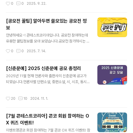
작성시간
0
0
2025. 9. 22.
득 차 있어고옥란동화내 이름은 미호종개정남득경상일보
지 복잡하게만 느껴지는 게 현실입니다.이제 AI의 도움을
시끈끈한 가족최윤정2026.01.02 단편소설새해에는지영
받아 ‘혼자서도 팀처럼’ 공모전 진입장벽을 낮춰보세요.오
현시조바닥 ..
늘은 국내에서도 활용도가 높은 한국어 지원 AI툴들을 중
[공모전 꿀팁] 알아두면 쓸모있는 공모전 정
심으로, 공모전 유형별로 필요한 툴만 골라 무료/유료 기능
보
비교표와 함께 소개드립니다. 본격적으로 준비 시작하기
글 내용
전에 필요한 툴만 골라 활용해보세요!​1. 디자인 공모전용 A
안녕하세요~! 콘테스트코리아입니다. 공모전 참여하는데
I 툴 모바일은 좌우 스크롤 ↔TIP: 무료 템플릿으로 시작
유용한 꿀팁정보를 모아 보았습니다.공모전 참가하시는 분
하고, 고해상도 출력·팀 협업은 유료 플랜 활용하세요. 툴
들의 도움이 되었으면 합니다. 감사합니다. 공모전 분야응
작성시간
0
0
2025. 7. 14.
이름국/글특징강점단점무료 기능유료 기능유료 금액링크
모팁 제목전 체유용한 툴 ㅣ 이미지, 문서 (찾기, 변경, 제
미리캔버스국내PPT/포스터..
거, 편집, 표절검사 등)전 체첨부파일 ㅣ 공고문 등 첨부파
일이 열리지 않아요 (.hwpx 파일)전 체저작권 ㅣ 응모만
[신춘문예] 2025 신춘문예 공모 총정리
하면 입상 여부 상관없이 저작권이 주최사에 있나요?전 체
글 내용
2025년 11월 현재 언론사와 출판사의 신춘문예 공고가
입상하지 못한 작품 ㅣ 다른 공모전에 출품해도 되나요?전
되었습니다.​언론사별 단편소설, 중편소설, 시, 시조, 동시,
체공모전 세금 ㅣ 공모전 상금의 세금은 몇% 인가요?전 체
동화, 평론, 희곡, 시나리오 부분등이 있습니다.언론사의 모
첨부파일 ㅣ 공고문 등 첨부파일이 열리지 않아요 (.hwpx
집부문과 분량, 상금 그리고, 응모마감일과 발표일을 참고
파일)전 체저작권 ㅣ 응모만 하면 입상 여부 상관없이 저작
작성시간
20
10
2024. 11. 1.
하시고,신춘문예에 참여하시는 예비작가님들의 좋은 결과
권이 주최사에 있나요?전 체생활기록부 ㅣ 대회, 공모전 수
가 있기를 바라겠습니다.감사합니다. [2025 신춘문예 공
상하게 되면 생기부에 ..
모 모음]
[7월 콘테스트코리아] 콘코 회원 참여하는 O
2024.11.1 주최사응모부문 /
X 퀴즈 이벤트!
분량 / 상금마감일발표비고강원일보- 단편소설: 80매 분
글 내용
량 내외, 300만원- 시(시조 포함):..
이벤트명콘코 회원 참여하는 7월 콘코 OX 퀴즈 이벤트! 참