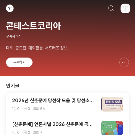
검색하기
티스토리
콘테스트코리아
구독자
17
대회. 공모전. 대외활동, 서포터즈 정보
구독하기
신고하기 레이어
열기
인기글
2026년 신춘문예 당선작 모음 및 당선소감,
심사평 총정리
0
0
조회
56
[신춘문예] 언론사별 2026 신춘문예 공고
모음
0
0
조회
7