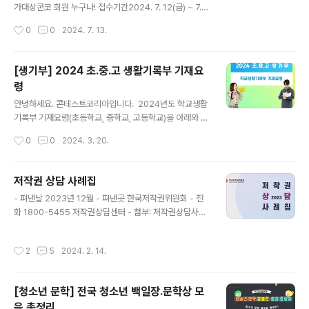
가대상콘코 회원 누구나! 접수기간2024. 7. 12(금) ~ 7. 3
1(수) 20일간 참가방법홈 > 이벤트 > 콘코 이벤트 > 참여
작성시간
0
0
2024. 7. 13.
하기 클릭 후 접수* '온라인 접수하기' 클릭* 누구나 참여
이벤트와 중복 참여 가능해요! OX 문제문제1.- 발표제보와
오류제보를 할 수 있고, 기프티콘이 제공된다. ( O, X )(힌
[생기부] 2024 초.중.고 생활기록부 기재요
트: '홈 > 커뮤니티 > 공지사항'에서 확인하면 쉬워요)문제
령
2.- 대회.공모전의 카테고리 갯수 '전체 대회.공모전 현
글 내용
황'을 포함해 총 20개 이다. ( O, X )(힌트: '홈 > 대회.공모
안녕하세요. 콘테스트코리아입니다. ​ 2024년도 학교생활
전 메뉴'에 커서를 올려보면 돼요문제3.- 2024년 경시대
기록부 기재요령(초등학교, 중학교, 고등학교)을 아래와 같
회, 디자인, 신춘문예등 모음 정보 중에서 가장 많이 조회된
이 안내드립니다. 1. 2024년도 학교생활기록부 기재요령
작성시간
0
0
2024. 3. 20.
정보는 '경시대회'정보이..
(초등학교) 2. 2024년도 학교생활기록부 기재요령(중학
교) 3. 2024​년도 학교생활기록부 기재요령(고등학교) ​ 다
운로드 - 학교생활기록부 기재요령
저작권 상담 사례집
글 내용
- 펴낸날 2023년 12월 - 펴낸곳 한국저작권위원회 - 전
화 1800-5455 저작권상담센터 - 첨부: 저작권상담사례
집2023.pdf 첨부자료 목차 제 1편 저작권 법률상담편 저
작권 미리보기 20 저작권법의 목적 01. 저작권법의 목적 3
작성시간
2
5
2024. 2. 14.
6 저작권법은 왜 필요한가요? 저작물 저작물이란 (보호의
대상) 02. 저작물의 정의 40 저작물이란 무엇인가요? 03.
저작물 성립요건 – 창작의 주체 42 AI가 그린 그림이나 원
[청소년 문학] 전국 청소년 백일장.문학상 모
숭이가 촬영한 사진, 코끼리가 그린 그림도 저작물인가요?
음 총정리
04. 저작물 성립요건 – 창작성 44 아이가 스케치북에 그