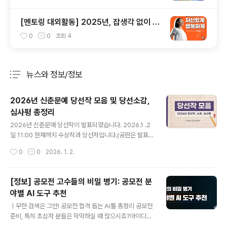
[멘토링 대외활동] 2025년, 잡생각 없이 가
장 '나답게' 성공하는 법 ㅣ자기계발 명상캠프
0
0
조회
4
뉴스와 정보/정보
분류 전체보기
주요 글 목록
2026년 신춘문예 당선작 모음 및 당선소감,
심사평 총정리
글 내용
2026년 신춘문예 당선작이 발표되었습니다. 2026.1 .2
일 11:00 현재까지 수상작과 당선자입니다.(공란은 발표
전입니다.) 신춘문예에 관심있는 분들에게 도움이 되었으
작성시간
0
0
2026. 1. 2.
면 합니다.감사합니다. 언론사명부문작품명당선자발표일
비 고강원일보단편소설조각들오혜2026.01.01당선소감
및 심사평바로가기시(시조 포함)마트료시카배종영동시열
[정보] 공모전 고수들의 비밀 병기: 공모전 분
려라 바위!박양미동화점빼주는 사서 선생님황명숙희곡강
야별 AI 도구 추천
릉 96전윤수경남도민신문시피자피자이유나2026. 01.0
글 내용
1 디카시꽃잎의 간청박병원수필어語시장권다원경남신문
ㅣ무한 검색은 그만! 공모전 합격 돕는 AI툴 총정리 공모전
단편소설강약중강약박필우2026. 01.01 시사과가 맛없을
준비, 특히 초심자 분들은 막막하실 때 많으시죠?아이디어
때김미월시조부부 리모델링허은주수필세상은 이응으로 가
는 떠오르지 않고, 자료는 방대하고, 기획서·디자인·영상까