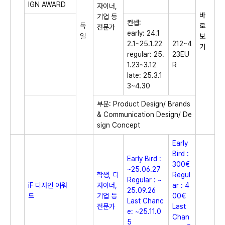
IGN AWARD
자이너,
바
기업 등
컨셉:
독
로
전문가
early: 24.1
일
보
2.1~25.1.22
212~4
기
regular: 25.
23EU
1.23~3.12
R
late: 25.3.1
3~4.30
부문: Product Design/ Brands
& Communication Design/ De
sign Concept
Early
Bird :
Early Bird :
300€
~25.06.27
학생, 디
Regul
Regular : ~
iF 디자인 어워
자이너,
ar : 4
25.09.26
드
기업 등
00€
Last Chanc
전문가
Last
e: ~25.11.0
Chan
5