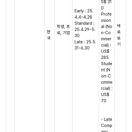
S$ 31
0
Early : 25.
Profe
4.4~4.28
ssion
Standard :
바
학생, 프
al (No
25.4.29~5.
한
로
로, 기업
n-Co
30
국
보
mmer
Late : 25.5.
기
cial) :
31~6.30
US$
285
Stude
nt (N
on-C
omme
rcial) :
US$
70
- Late
Comp
any