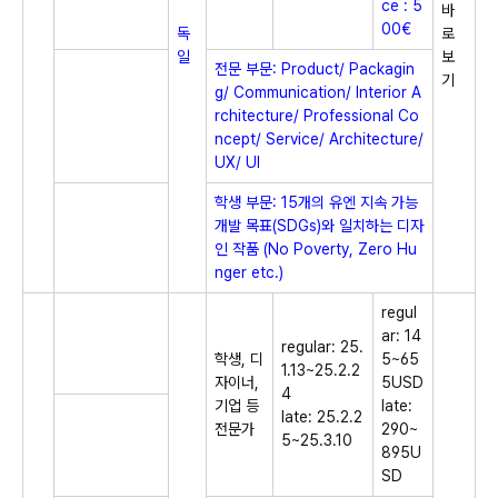
ce : 5
바
00€
독
로
일
보
전문 부문: Product/ Packagin
기
g/ Communication/ Interior A
rchitecture/ Professional Co
ncept/ Service/ Architecture/
UX/ UI
학생 부문: 15개의 유엔 지속 가능
개발 목표(SDGs)와 일치하는 디자
인 작품 (No Poverty, Zero Hu
nger etc.)
regul
ar: 14
regular: 25.
학생, 디
5~65
1.13~25.2.2
자이너,
5USD
4
기업 등
late:
late: 25.2.2
전문가
290~
5~25.3.10
895U
SD