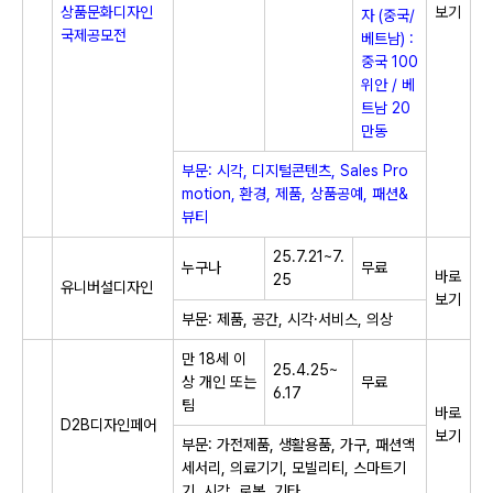
상품문화디자인
보기
자 (중국/
국제공모전
베트남) :
중국 100
위안 / 베
트남 20
만동
부문: 시각, 디지털콘텐츠, Sales Pro
motion, 환경, 제품, 상품공예, 패션&
뷰티
25.7.21~7.
누구나
무료
바로
25
유니버설디자인​
보기
부문: 제품, 공간, 시각·서비스, 의상
만 18세 이
25.4.25~
상 개인 또는
무료
6.17
팀
바로
​D2B디자인페어​
보기
부문: 가전제품, 생활용품, 가구, 패션액
세서리, 의료기기, 모빌리티, 스마트기
기, 시각, 로봇, 기타