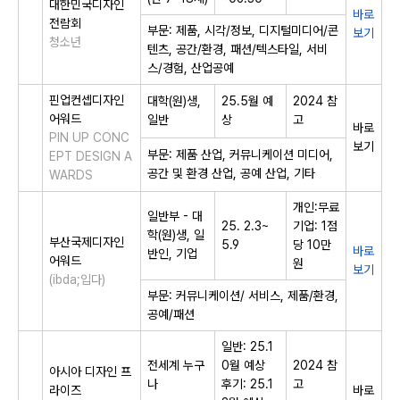
대한민국디자인
바로
전람회
부문: 제품, 시각/정보, 디지털미디어/콘
보기
청소년
텐츠, 공간/환경, 패션/텍스타일, 서비
스/경험, 산업공예
핀업컨셉디자인
대학(원)생,
25.5월 예
2024 참
어워드
일반
상
고
바로
PIN UP CONC
보기
부문: 제품 산업, 커뮤니케이션 미디어,
EPT DESIGN A
공간 및 환경 산업, 공예 산업, 기타
WARDS
개인:무료
일반부 - 대
25. 2.3~
기업: 1점
학(원)생, 일
부산국제디자인
5.9
당 10만
바로
반인, 기업
어워드
원
보기
(ibda;입다)
부문: 커뮤니케이션/ 서비스, 제품/환경,
공예/패션
일반: 25.1
전세계 누구
0월 예상
2024 참
아시아 디자인 프
나
후기: 25.1
고
라이즈
바로