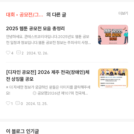
더보기
대회 • 공모전/그림 • 미술 • 디자인 • 웹툰.
의 다른 글
2025 웹툰 공모전 모음 총정리
글 내용
안녕하세요. 콘테스트코리아입니다.2025년도 웹툰 공모
전 일정과 정보입니다.웹툰 공모전 정보는 주최사의 사정
에 의해 일정 및 내용이 변경될 수 있습니다.​웹툰 공모전에
4
2
2024. 12. 26.
관심을 갖기 시작하시거나, 준비를 하고 계시는 분들에게
도움이 되었으면 합니다.​사진 삭제링크사진 설명을 입력하
세요.​아래 항목 외에 다른 웹툰 공모전이 있으시다면, 콘코
[디자인 공모전] 2026 제주 전국(장애인)체
담당자 이메일 helpdesk@contestkorea.com으로
제보해 주시면감사한 마음을 담아 관심있는 분들에게 공유
전 상징물 공모
글 내용
가 되도록 업데이트 하겠습니다.​감사합니다. ※ 중요: 웹툰
※ 더 자세한 정보가 궁금하신 분들은 이미지를 클릭해주세
공모전 정보는 주최사의 사정에 의해 내용이 변경될 수 있
요! ◎ 공모명2026년 제107회 전국체전
습니다. 주최사의 홈페이지에서 다시한번 꼭 확인하셔야
및 제46회 전국장애인체전 상징물 공모 ◎ 공모기간202
합니다. 공모전명주최/주관참가대상접수기간(예상)*총상
1
0
2024. 12. 25.
4. 12. 11.(수) ～ 2025. 2. 7.(금) [59일간]※ 마감일 18:
금**주최사 URL미스터블루 ..
00까지 유효하며, 우편은 마감 당일 소인분에 한함 ◎ 응
모자격전 국민 ◎ 작품 주제○ 제주의 가치와 비전, 고유한
역사와 전통, 천혜의 자연환경과 독특한 제주의 이미지를
고려하여 함축적으로 표현○ 전국체육대회 기본 표어(굳센
이 블로그 인기글