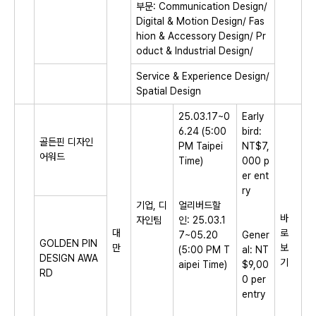
부문: Communication Design/
Digital & Motion Design/ Fas
hion & Accessory Design/ Pr
oduct & Industrial Design/
Service & Experience Design/
Spatial Design
25.03.17~0
Early
6.24 (5:00
bird:
골든핀 디자인
PM Taipei
NT$7,
어워드
Time)
000 p
er ent
ry
기업, 디
얼리버드할
바
자인팀
인: 25.03.1
대
로
7~05.20
Gener
GOLDEN PIN
만
보
(5:00 PM T
al: NT
DESIGN AWA
기
aipei Time)
$9,00
RD
0 per
entry