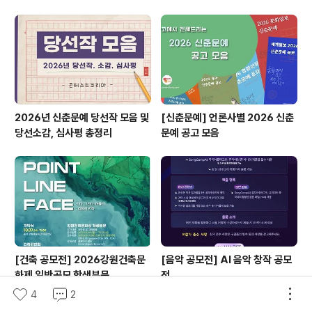
체력, 알찬 단결, 빛나는 전진)와 전국장애인체육대회 기본
표어(다함께! 굳세게! 끝까지!) 반영○ 전국체육대회 및 전
국장애인체육대회를 통한 전 국민 화합과 참여의 축제 분
위기 등을 표현하는 상징성 내포 ..
2026년 신춘문예 당선작 모음 및
[신춘문예] 언론사별 2026 신춘
당선소감, 심사평 총정리
문예 공고 모음
[건축 공모전] 2026강원건축문
[음악 공모전] AI 음악 창작 공모
화제 일반공모 학생부문
전
4
2