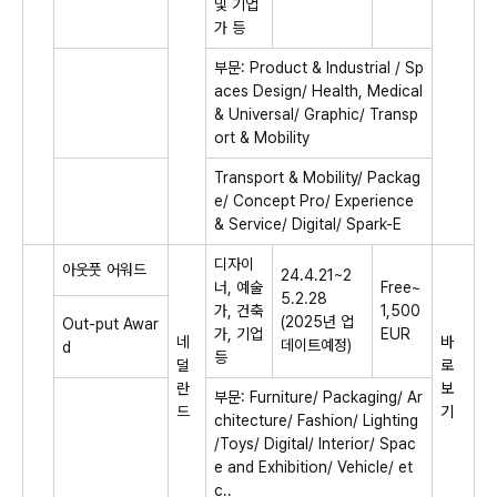
및 기업
가 등
부문: Product & Industrial / Sp
aces Design/ Health, Medical
& Universal/ Graphic/ Transp
ort & Mobility
Transport & Mobility/ Packag
e/ Concept Pro/ Experience
& Service/ Digital/ Spark-E
디자이
아웃풋 어워드
24.4.21~2
너, 예술
Free~
5.2.28
가, 건축
1,500
(2025년 업
Out-put Awar
가, 기업
EUR
네
바
데이트예정)
d
등
덜
로
란
보
부문: Furniture/ Packaging/ Ar
드
기
chitecture/ Fashion/ Lighting
/Toys/ Digital/ Interior/ Spac
e and Exhibition/ Vehicle/ et
c..