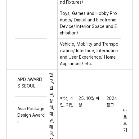
nd Fixtures/
Toys, Games and Hobby Pro
ducts/ Digital and Electronic
Device/ Interior Space and E
xhibition/
Vehicle, Mobility and Transpo
rtation/ Interface, Interaction
and User Experience/ Home
Appliances/ etc.
한
APD AWARD
국,
S SEOUL
일
본,
학생, 개
25. 10월 예
2024
상
인, 기업
상
참고
해,
Asia Package
바
대
Design Award
로
만,
s
보
태
기
국,