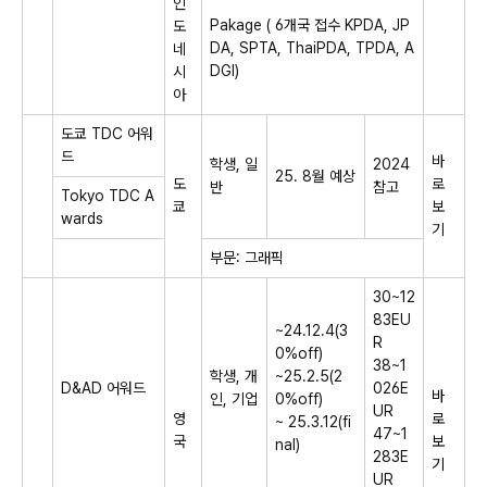
인
Pakage ( 6개국 접수 KPDA, JP
도
DA, SPTA, ThaiPDA, TPDA, A
네
DGI​)
시
아
도쿄 TDC 어워
드
바
학생, 일
2024
25. 8월 예상
도
로
반
참고
Tokyo TDC A
쿄
보
wards
기​
부문: 그래픽
30~12
83EU
~24.12.4(3
R
0%off)
38~1
학생, 개
~25.2.5(2
D&AD 어워드
026E
바
인, 기업
0%off)
UR
영
로
~ 25.3.12(fi
47~1
국
보
nal)
283E
기
UR