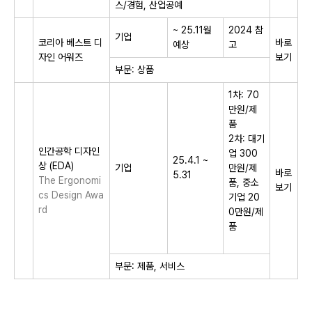
스/경험, 산업공예
~ 25.11월
2024 참
기업
​코리아 베스트 디
바로
예상
고
자인 어워즈​
보기
부문: 상품
1차: 70
만원/제
품
2차: 대기
인간공학 디자인
업 300
25.4.1 ~
상 (EDA)
기업
만원/제
바로
5.31
The Ergonomi
품, 중소
보기
cs Design Awa
기업 20
rd
0만원/제
품
부문: 제품, 서비스