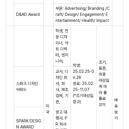
부문: Advertising/ Branding /C
D&AD Award
raft/ Design/ Engagement/ E
ntertainment/ Health/ Impact
학생, 전
문 디자
이너, 아
트 디렉
터, 엔지
니어,
조기,
학생:
표준,
교사, 디
25.02.25-0
최종
자인 회
6.28
마감일
스파크 디자인
사, 회
프로: 25.02.
에 따
어워드
사, 제조
25~11.07
라 출
업체, 기
(*조기마감일
품료
바
관,
참고)
상이
미
로
국
광고 대
보
행사, P
기
SPARK DESIG
R 회사
N AWARD