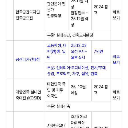
25.11월 예
관련분야 전
상
2024 참
문가
​한국공간디자인
바로
현장접수 ~
고
전공학생
전국공모전​
보기
25.12월 예
상
부문: 실내공간, 건축도시환경
고등학생, 대
25.12.03
학(원)생, 일
오전 9시~
7만원
바로
반
오후 5시
공간디자인대전​
보기
부문: 인테리어·코디네이션, 전시/무대,
산업, 프로덕트, 가구, 섬유, 건축
대한민국 국
25. 10월
2024 참
민 및 거주
​대한민국 실내건
바로
예상
고
외국인
축대전 (KOSID)​
보기
부문: 실내건축
조기) 25.1
0월 예상
사)한국실내