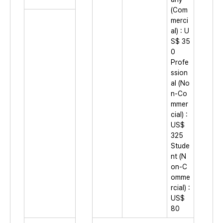
(Com
merci
al) : U
S$ 35
0
Profe
ssion
al (No
n-Co
mmer
cial) :
US$
325
Stude
nt (N
on-C
omme
rcial) :
US$
80