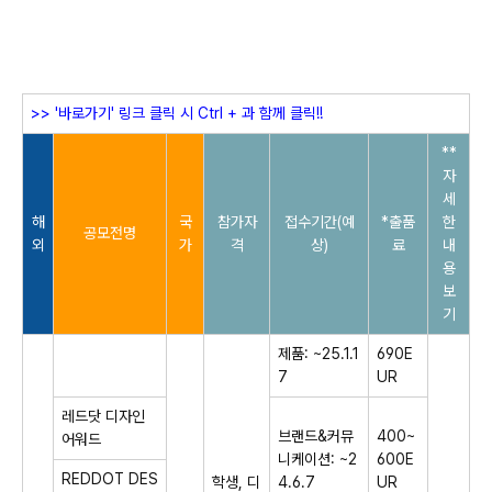
>> '바로가기' 링크 클릭 시 Ctrl + 과 함께 클릭!!​
**
자
세
해
국
참가자
접수기간(예
*출품
한
공모전명
외
가
격
상)
료
내
용
보
기
제품: ~25.1.1
690E
7
UR
레드닷 디자인
브랜드&커뮤
400~
어워드
니케이션: ~2
600E
REDDOT DES
학생, 디
4.6.7
UR