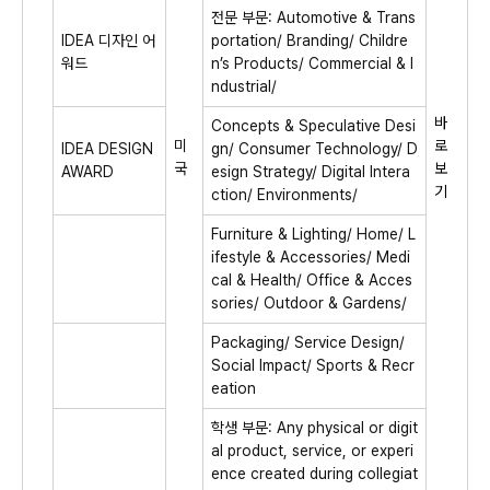
전문 부문: Automotive & Trans
IDEA 디자인 어
portation/ Branding/ Childre
워드
n’s Products/ Commercial & I
ndustrial/
바
Concepts & Speculative Desi
미
로
IDEA DESIGN
gn/ Consumer Technology/ D
국
보
AWARD
esign Strategy/ Digital Intera
기
ction/ Environments/
Furniture & Lighting/ Home/ L
ifestyle & Accessories/ Medi
cal & Health/ Office & Acces
sories/ Outdoor & Gardens/
Packaging/ Service Design/
Social Impact/ Sports & Recr
eation
학생 부문: Any physical or digit
al product, service, or experi
ence created during collegiat