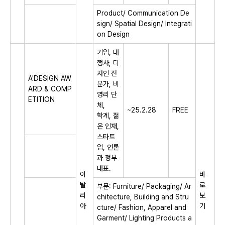
Product/ Communication De
sign/ Spatial Design/ Integrati
on Design
기업, 대
행사, 디
자인 전
A'DESIGN AW
문가, 비
ARD & COMP
영리 단
ETITION
체,
~25.2.28
FREE
학계, 젊
은 인재,
스타트
업, 언론
과 정부
대표.
이
바
탈
로
부문: Furniture/ Packaging/ Ar
리
보
chitecture, Building and Stru
아
기
cture/ Fashion, Apparel and
Garment/ Lighting P
roducts a