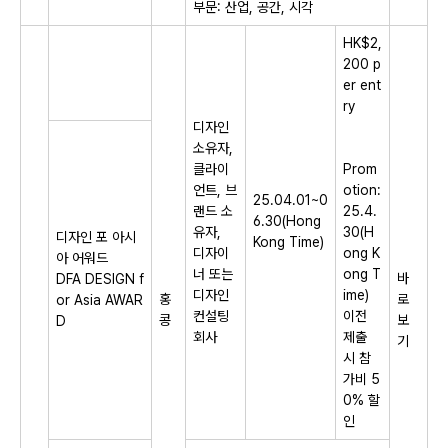
부문: 산업, 공간, 시각
HK$2,
200 p
er ent
ry
디자인
소유자,
클라이
Prom
언트, 브
otion:
25.04.01~0
랜드 소
25.4.
6.30(Hong
유자,
30(H
디자인 포 아시
Kong Time)
디자이
ong K
아 어워드
너 또는
ong T
바
DFA DESIGN f
디자인
ime)
홍
로
or Asia AWAR
컨설팅
이전
콩
보
D
회사
제출
기
시 참
가비 5
0% 할
인