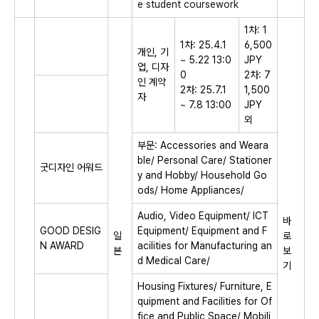
e student coursework
1차: 1
1차: 25.4.1
6,500
개인, 기
~ 5.22 13:0
JPY
업, 디자
0
2차: 7
인 계약
2차: 25.7.1
1,500
자
~ 7.8 13:00
JPY
외
부문: Accessories and Weara
ble/ Personal Care/ Stationer
굿디자인 어워드
y and Hobby/ Household Go
ods/ Home Appliances/
Audio, Video Equipment/ ICT
바
GOOD DESIG
Equipment/ Equipment and F
일
로
N AWARD
acilities for Manufacturing an
본
보
d Medical Care/
기
Housing Fixtures/ Furniture, E
quipment and Facilities for Of
fice and Public Space/ Mobili