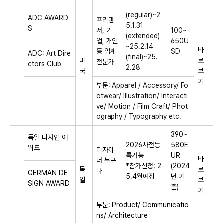
(regular)~2
ADC AWARD
프리랜
5.1.31
S
서, 기
100~
(extended)
업, 개인
650U
~25.2.14
바
등 업계
SD
ADC: Art Dire
(final)~25.
미
로
전문가
ctors Club
2.28
국
보
기
부문: Apparel / Accessory/ Fo
otwear/ Illustration/ Interacti
ve/ Motion / Film Craft/ Phot
ography / Typography etc.
390~
독일 디자인 어
2026사전등
580E
워드
디자이
록가능
UR
바
너 누구
*참가신청: 2
(2024
독
로
나
GERMAN DE
5.4월예정
년 기
일
보
SIGN AWARD
준)
기
부문: Product/ Communicatio
ns/ Architecture