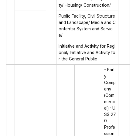
ty/ Housing/ Construction/
Public Facility, Civil Structure
and Landscape/ Media and C
ontents/ System and Servic
e/
Initiative and Activity for Regi
onal/ Initiative and Activity fo
r the General Public
- Earl
y
Comp
any
(Com
merci
al) : U
S$ 27
0
Profe
ssion