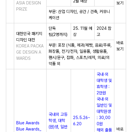
2월 예상
ASIA DESIGN
보기
PRIZE
부문: 산업 디자인, 공간 / 건축, 커뮤니
케이션
단독
25. 11월 예
2024 참
대한민국 패키지
팀(2명까지)
상
고
디자인 대전
바로
부문: 포장 (식품, 제과/제빵, 음료/주류,
KOREA PACKA
보기
화장품, 전기/전자, 일용품, 생활용품,
GE DESIGN A
팬시/문구, 잡화, 스포츠/레저, 의료/의
WARDS
약품 외
국내·외
대학생 및
휴학생 :
2만원
국내·외
일반인 및
대학원생
국내외 고등
25.5.26~
: 30,00
학생, 대학
Blue Awards
6.20​
0원
(원)생, 일반
Blue Awards_
바로
해외 출품