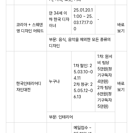
25.01.20.1
만 34세 이
1:00 ~ 25.
하 한국 디자
-
03.17.17:0
​코리아 + 스웨덴
바로
이너
0
영 디자인 어워드​
보기
부문: 음식, 음악을 제외한 모든 종류의
디자인
1차: 원서
비 팀당
1차 할인: 2
5만원(정
5.03.10~0
기구독자
4.11
누구나
4만원)
​한국인테리어디
바로
2차 정규: 2
2차 팀당
자인대전​
보기
5.05.12~0
6만원(정
6.13
기구독자
5만원)
부문: 인테리어
메일접수 ~