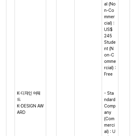
al (No
n-Co
mmer
cial) :
US$
245
Stude
nt (N
on-C
omme
rcial) :
Free
K-디자인 어워
- Sta
드
ndard
K-DESIGN AW
Comp
ARD
any
(Com
merci
al) : U