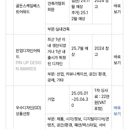
일반) 25.11
2024 참
건축가협회
​골든스케일베스
바로
월 예상
고
회원
트어워드​
보기
추가) 25.1
2월 예상
부문:실내건축
최근 1년 이
내 생산되었
25.7월 예
2024 참
핀업디자인어워
거나 1년 내
상
고
드
바로
출시가 확정
PIN UP DESIG
보기
된 디자인
N AWARDS
부문: 산업, 커뷰니케이션, 공간/ 환경,
공예, 기타
1차 심사
25.05.01
료 : 22만
기업
~25.06.3
원(VAT
0
​우수디자인(GD)
바로
포함)
상품선정​
보기
부문: 제품, 시각/정보, 디지털미디어/콘
텐츠, 공간/환경, 패션/텍스타일, 서비