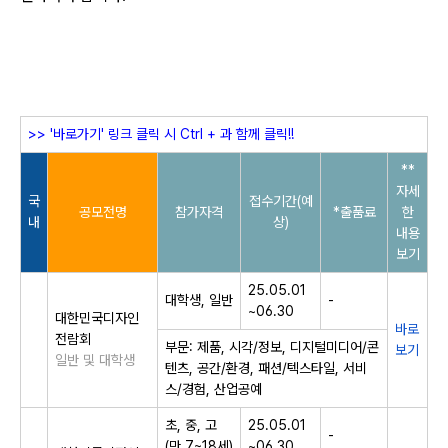
>> '바로가기' 링크 클릭 시 Ctrl + 과 함께 클릭!!​
**
자세
국
접수기간(예
공모전명
참가자격
*출품료
한
내
상)
내용
보기
25.05.01
대학생, 일반
-
~06.30
대한민국디자인
바로
전람회
부문: 제품, 시각/정보, 디지털미디어/콘
보기
​일반 및 대학생​
텐츠, 공간/환경, 패션/텍스타일, 서비
스/경험, 산업공예
초, 중, 고
25.05.01
-
(만 7~18세)
~06.30​