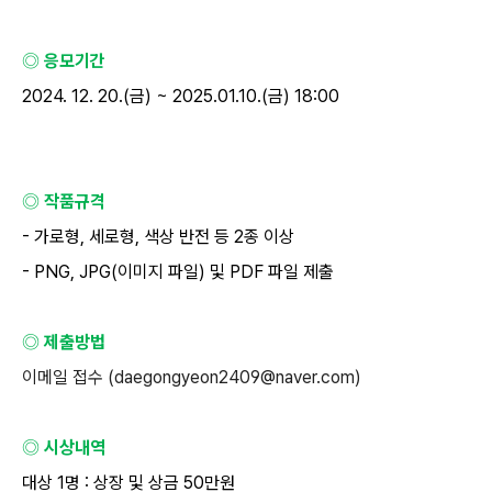
◎ 응모기간
2024. 12. 20.(
금
) ~ 2025.01.10.(
금
) 18:00
◎ 작품규격
-
가로형
,
세로형
,
색상 반전 등
2
종 이상
- PNG, JPG(
이미지 파일
)
및
PDF
파일 제출
◎ 제출방법
이메일 접수
(daegongyeon2409@naver.com)
◎ 시상내역
대상
1
명
:
상장 및 상금
50
만원