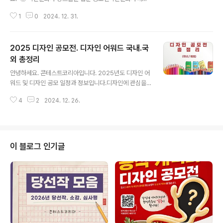
웹툰 공모전 작품을 모집하오니많은 관심과 참여 부탁드립
1
0
2024. 12. 31.
니다. ◎ 참가자격만 19세 이상 성인 신인, 기성 작가 응모
가능 ◎ 접수기간2024년 12월 26일(목)~ 2025년 2월
28일(금) ◎ 접수방법지원서, 개인정보동의서, 원고를 zi
2025 디자인 공모전. 디자인 어워드 국내.국
p 파일로 묶어 메일로 제출접수 메일 : webcontents@h
aksanpub.co.kr파일명은 접수일_부문_이름(필명)_작
외 총정리
글 내용
품명(웹소설명)의 형식으로 기재EX)(오리지널 부문 예 : 2
안녕하세요. 콘테스트코리아입니다. 2025년도 디자인 어
0250228_오리지널테마_정동훈_엔트로피.zip)(콘티·각
워드 및 디자인 공모 일정과 정보입니다.디자인에 관심을
색 부문 예 : 20250228_콘티·각색_여영아_좋소기업사
갖기 시작하시거나, 준비를 하고 계시는 분들에게 도움이
천당가.zip) ◎ 출품규격스크롤 웹툰 원고 : 가로 15..
4
2
2024. 12. 26.
되었으면 합니다. 아래 항목 외에 다른 디자인어워드.공모
전이 있으시다면, 콘코 담당자 이메일 helpdesk@cont
estkorea.com으로 제보해 주시면감사한 마음을 담아
관심있는 분들에게 공유가 되도록 업데이트 하겠습니다.
감사합니다.​ ※ 중요: 디자인공모전 및 어워드 정보는 주최
이 블로그 인기글
사의 사정에 의해 내용이 변경될 수 있습니다. 주최사의 홈
페이지에서 다시한번 꼭 확인하셔야 합니다. >> '바로가
기' 링크 클릭 시 Ctrl + 과 함께 클릭!!​국내공모전명참가자
격접수기간(예상)*출품료**자세한 내용보기 ​대한민국디
자인전람회​일반 및..