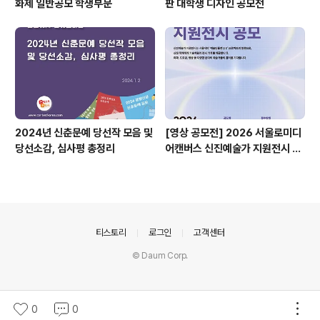
화제 일반공모 학생부문
판 대학생 디자인 공모전
2024년 신춘문예 당선작 모음 및
[영상 공모전] 2026 서울로미디
당선소감, 심사평 총정리
어캔버스 신진예술가 지원전시 공
모
의안내
티스토리
로그인
고객센터
© Daum Corp.
0
0