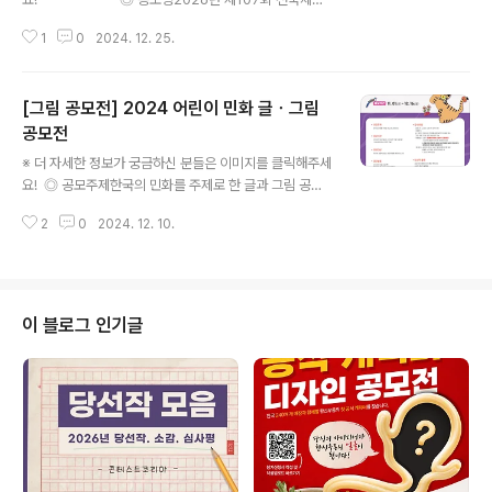
및 제46회 전국장애인체전 상징물 공모 ◎ 공모기간202
1
0
2024. 12. 25.
4. 12. 11.(수) ～ 2025. 2. 7.(금) [59일간]※ 마감일 18:
00까지 유효하며, 우편은 마감 당일 소인분에 한함 ◎ 응
모자격전 국민 ◎ 작품 주제○ 제주의 가치와 비전, 고유한
[그림 공모전] 2024 어린이 민화 글ㆍ그림
역사와 전통, 천혜의 자연환경과 독특한 제주의 이미지를
고려하여 함축적으로 표현○ 전국체육대회 기본 표어(굳센
공모전
글 내용
체력, 알찬 단결, 빛나는 전진)와 전국장애인체육대회 기본
※ 더 자세한 정보가 궁금하신 분들은 이미지를 클릭해주세
표어(다함께! 굳세게! 끝까지!) 반영○ 전국체육대회 및 전
요! ◎ 공모주제한국의 민화를 주제로 한 글과 그림 공
국장애인체육대회를 통한 전 국민 화합과 참여의 축제 분
모 ◎ 응모기간2024년 11월 1일(금)~ 2024년 12월 16
위기 등을 표현하는 상징성 내포 ..
2
0
2024. 12. 10.
일(월) (16일 우체국 소인까지 가능) ◎ 응모대상유치부,
초등학생 또는 초등학생에 해당하는 나이 ◎ 심사기간20
24년 12월 18일(수) ~ 2024. 12. 23(월) ◎ 결과발표2
024년 12월 26일(목) 홈페이지 게시 및 입상자 개별 통
보 ◎ 행사일정(추후 공지)시상식 및 전시회 ◎ 입상작 활
이 블로그 인기글
용공공기관의 홈페이지 및 홍보 목적으로 수상작 게시 및
출판물 ◎ 시상내역대상, 최우수상, 우수상, 장려상, 특별
상, 민화사랑상, 기관장상(유치부, 저학년부, 고학년부 별도
시상)특 전 : 입상자선정후 어린이 민화책 발간 ◎ 주최 ..