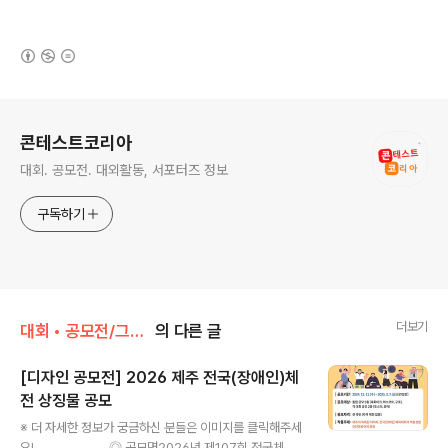
(새창열림)
로그 정보
콘테스트코리아
대회. 공모전. 대외활동, 서포터즈 정보
구독하기
더보기
대회 • 공모전/그림 • 미술 • 디자인 • 웹툰.
의 다른 글
[디자인 공모전] 2026 제주 전국(장애인)체
전 상징물 공모
글 내용
※ 더 자세한 정보가 궁금하신 분들은 이미지를 클릭해주세
요! ◎ 공모명2026년 제107회 전국체전