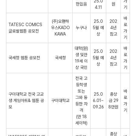
25.0
가
한없음
원
4.11
기
바
(주)오팬하
25.0
202
TATESC COMICS
로
우스KADO
누구나
5월 예
4년
글로벌웹툰 공모전
가
KAWA
상
참고
기
대학(원)
바
25.0
202
생 및만
로
국세청 웹툰 공모전
국세청
5월 예
4년
19세 이
가
상
참고
상 국민
기
전국 고
등학생
또는
바
구미대학교 전국 고교
25.0
총상
그와 동
로
생 게임아트& 웹툰 공
구미대학교
6.01~
금 29
등한 자
가
모
09.26
8만원
격
기
(만 18
세이하)
총상