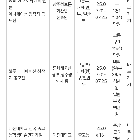
WAF2025 제21회 웹
고등부,
바
광주정보문
25.0
금
툰·
대학(원)
로
화산업
7.01~
1천1
애니메이션 창작자 공
부, 일반
가
진흥원
07.25
백3십
모전
부
기
만원
고등
부 1
백8십
만원
대학
고등부/
바
문화체육관
25.0
(원)부
웹툰 애니메이션 창작
대학(원)
로
광부,광주광
7.01~
3백5
자 공모전
부/일반
가
역시 등
07.25
십만
부
기
원
일반
부 6
백만
원
총상
바
대진대학교 전국 중고
25.0
금 2
로
등학생미술만화게임
대진대학교
중고등
6.18~
백만
가