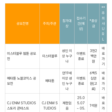
**
주
접수기
최
참가대
*총상
공모전명
주최/주관
간(예
사
상
금
상)
U
R
L
바
성인 이
3천2
미스터블루 웹툰 공모
이벤트
로
미스터블루
상 누구
백만
전
종료
가
나
원
기
만19세
6백5
바
메타툰 노블코믹스 공
이상 성
이벤트
십만
로
메타툰
모전
인 누구
종료
원(고
가
나
료)
기
25.0
바
CJ ENM STUDIOS
CJ ENM S
제한없
5.07
로
1억원
스토리 콘테스트
TUDIOS
음
~ 05.
가