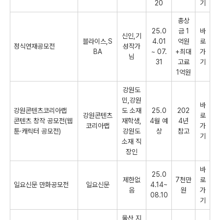
20
기
총상
25.0
금 1
바
신인,기
블라이스,S
4.01
억원
로
정식연재공모전
성작가
BA
~ 07.
+최대
가
님
31
고료
기
1억원
강원도
민,강원
바
강원콘텐츠코리아랩
도 소재
25.0
202
강원콘텐츠
로
콘텐츠 창작 공모전(웹
재학생,
4월 예
4년
코리아랩
가
툰·캐릭터 공모전)
강원도
상
참고
기
소재 직
장인
바
25.0
제한없
7천만
로
일요신문 만화공모전
일요신문
4.14~
음
원
가
08.10
기
울산 지