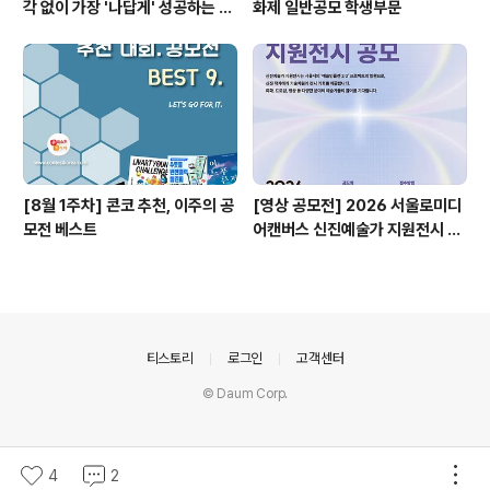
각 없이 가장 '나답게' 성공하는 법
화제 일반공모 학생부문
ㅣ자기계발 명상캠프
[8월 1주차] 콘코 추천, 이주의 공
[영상 공모전] 2026 서울로미디
모전 베스트
어캔버스 신진예술가 지원전시 공
모
의안내
티스토리
로그인
고객센터
© Daum Corp.
4
2