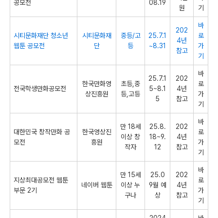
공모전
08.19
원
기
바
202
시티문화재단 청소년
시티문화재
중등/고
25.7.1
로
4년
웹툰 공모전
단
등
~8.31
가
참고
기
바
25.7.1
202
한국만화영
초등,중
로
전국학생만화공모전
5~8.1
4년
상진흥원
등,고등
가
5
참고
기
바
만 18세
25.8.
202
대한민국 창작만화 공
한국영상진
로
이상 창
18~9.
4년
모전
흥원
가
작자
12
참고
기
바
만 15세
25.0
202
지상최대공모전 웹툰
로
네이버 웹툰
이상 누
9월 예
4년
부문 2기
가
구나
상
참고
기