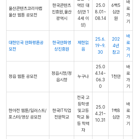
바
한국콘텐츠
역민 대
25.0
6백5
울산콘텐츠코리아랩
로
진흥원,울산
상(만 1
8.01~
십만
울산 웹툰 공모전
가
광역시
4세 이
08.14
원
기
상)
바
25.6.
202
대한민국 만화평론공
한국만화영
제한없
로
19~9.
4년
모전
상진흥원
음
가
30
참고
기
25.0
바
정읍시청/정
4.14~
로
정읍 웹툰 공모전
누구나
1천만
읍시청
06.3
가
0
기
전국 고
등학생
바
25.0
한아전 웹툰/일러스트/
한국IT직업
및고등
1백8
로
4.21~
포스터/영상 공모전
전문학교
학교 동
십만
가
10.31
등 학력
기
자