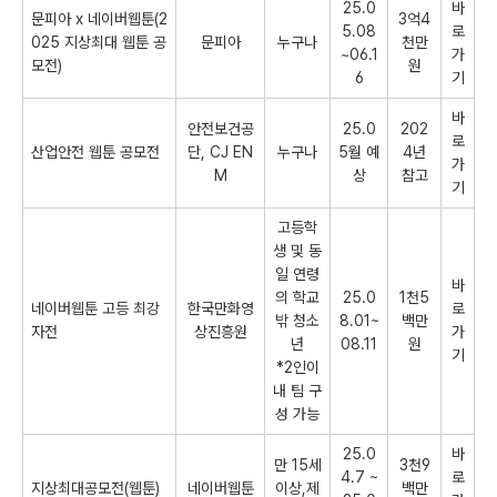
25.0
바
문피아 x 네이버웹툰(2
3억4
5.08
로
025 지상최대 웹툰 공
문피아
누구나
천만
~06.1
가
모전)
원
6
기
바
안전보건공
25.0
202
로
산업안전 웹툰 공모전
단, CJ EN
누구나
5월 예
4년
가
M
상
참고
기
고등학
생 및 동
일 연령
바
의 학교
25.0
1천5
네이버웹툰 고등 최강
한국만화영
로
밖 청소
8.01~
백만
자전
상진흥원
가
년
08.11
원
기
*2인이
내 팀 구
성 가능
25.0
바
만 15세
3천9
4.7 ~
로
지상최대공모전(웹툰)
네이버웹툰
이상,제
백만