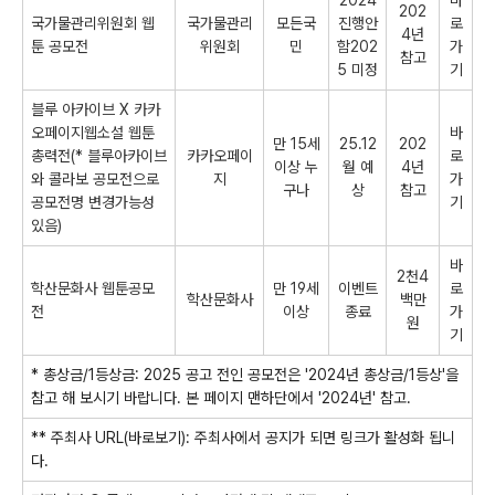
2024
바
202
국가물관리위원회 웹
국가물관리
모든국
진행안
로
4년
툰 공모전
위원회
민
함202
가
참고
5 미정
기
블루 아카이브 X 카카
오페이지웹소설 웹툰
바
만 15세
25.12
202
총력전(* 블루아카이브
카카오페이
로
이상 누
월 예
4년
와 콜라보 공모전으로
지
가
구나
상
참고
공모전명 변경가능성
기
있음)
바
2천4
학산문화사 웹툰공모
만 19세
이벤트
로
학산문화사
백만
전
이상
종료
가
원
기
* 총상금/1등상금: 2025 공고 전인 공모전은 '2024년 총상금/1등상'을
참고 해 보시기 바랍니다. 본 페이지 맨하단에서 '2024년' 참고.
** 주최사 URL(바로보기): 주최사에서 공지가 되면 링크가 활성화 됩니
다.