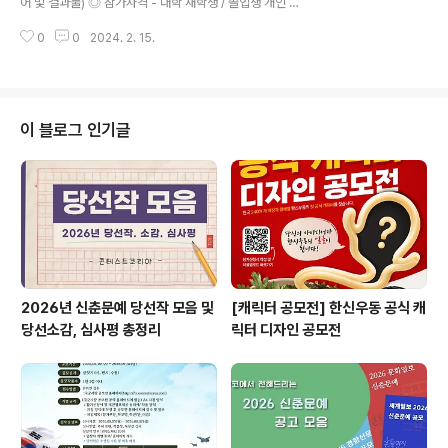
어 및 결과물) ◎ 참가자격 - 대학 재학생 / 졸업생 개인 또
- 프로그래밍 언어 (C언어) 부문 (초.중.고) – 9:00 ~ 1..
는 팀 - 일반인 개인 또는 팀 ◎ 접수기간 24년01월31일
0
0
2024. 2. 15.
~24년06월28일까지 ◎ 주제 1) 생성형AI 응용 SW (웹,
어플 결과물) 2) H/W연계 가정 또는 구현한 IOT 응용 S
W (웹,어플 결과물) 3) 정부,기업 Open API 응용 SW
(웹,어플 결과물) 4) 기타 응용 SW (웹,어플 결과물) ◎ 참
가 분류1 1)아이디어만 제출 2)아이디어 및 결과물(실행 가
이 블로그 인기글
능 방법 및 개발문서,DB,소스코드 압축) ◎ 참가 분류2 1)
개인 2)팀 ◎ 참가신청 방법 및 마감 - 2024년 6월 28일
까지 (신청서 접수 시 아이디어 및 결과물 최종 제출) - 제
출방법(이메일) : sugan..
2026년 신춘문예 당선작 모음 및
[캐릭터 공모전] 한신우동 공식 캐
당선소감, 심사평 총정리
릭터 디자인 공모전