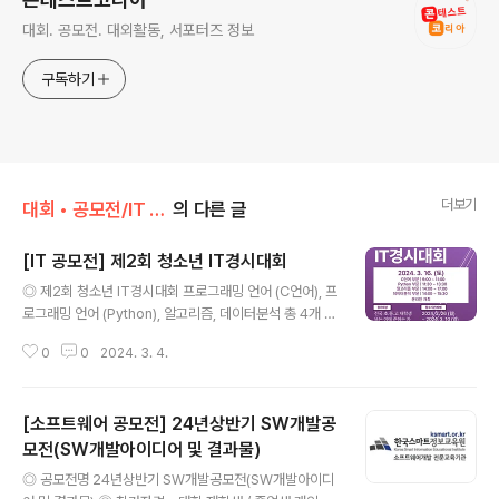
대회. 공모전. 대외활동, 서포터즈 정보
구독하기
더보기
대회 • 공모전/IT • 소프트웨어 • 게임
의 다른 글
[IT 공모전] 제2회 청소년 IT경시대회
글 내용
◎ 제2회 청소년 IT경시대회 프로그래밍 언어 (C언어), 프
로그래밍 언어 (Python), 알고리즘, 데이터분석 총 4개 부
문이 서로 다른 시간에 개최되기 때문에 동시에 나갈 수 있
0
0
2024. 3. 4.
습니다. (알고리즘 부문과 데이터분석 부문은 동시 개최입
니다.) ◎ 참가자 전국 초, 중, 고등학생 또는 그에 준하는
청소년 (비재학생의 경우, 출생년도에 따라 부문 결정) ◎
[소프트웨어 공모전] 24년상반기 SW개발공
접수기간 2024. 2. 26 (월) ~ 3. 10 (일) 추가접수: 202
4. 3. 11 (월) ~ 3. 14 (목) ◎ 접수부문 프로그래밍 언어
모전(SW개발아이디어 및 결과물)
글 내용
(C언어), 프로그래밍 언어 (Python), 알고리즘, 데이터분
◎ 공모전명 24년상반기 SW개발공모전(SW개발아이디
석 (Python) ◎ 대회일시 2023년 9월 16일 (토) (예정)