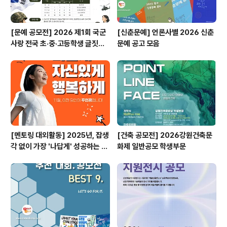
[문예 공모전] 2026 제1회 국군
[신춘문예] 언론사별 2026 신춘
사랑 전국 초·중·고등학생 글짓기
문예 공고 모음
공모전
[멘토링 대외활동] 2025년, 잡생
[건축 공모전] 2026강원건축문
각 없이 가장 '나답게' 성공하는 법
화제 일반공모 학생부문
ㅣ자기계발 명상캠프