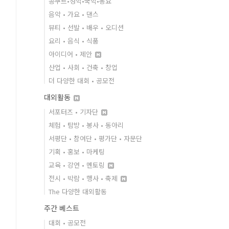
콩쿠르•성악•국악•동요
음악 • 가요 • 댄스
뷰티 • 선발 • 배우 • 오디션
요리 • 음식 • 식품
아이디어 • 제안
산업 • 사회 • 건축 • 창업
더 다양한 대회 • 공모전
대외활동
서포터즈 • 기자단
체험 • 탐방 • 봉사 • 동아리
서평단 • 참여단 • 평가단 • 자문단
기획 • 홍보 • 마케팅
교육 • 강연 • 멘토링
전시 • 박람 • 행사 • 축제
The 다양한 대외활동
주간 베스트
대회 • 공모전