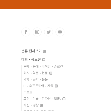
분류 전체보기
대회 • 공모전
문학 • 문예 • 네이밍 • 슬로건
경시 • 학문 • 논문
과학 • 공학 • 논문
IT • 소프트웨어 • 게임
스포츠
그림 • 미술 • 디자인 • 웹툰.
사진 • 영상