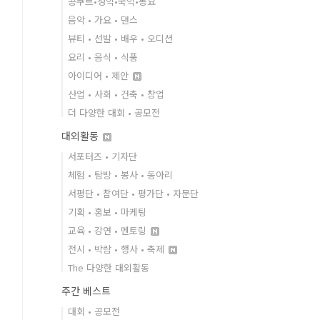
콩쿠르•성악•국악•동요
음악 • 가요 • 댄스
뷰티 • 선발 • 배우 • 오디션
요리 • 음식 • 식품
아이디어 • 제안
산업 • 사회 • 건축 • 창업
더 다양한 대회 • 공모전
대외활동
서포터즈 • 기자단
체험 • 탐방 • 봉사 • 동아리
서평단 • 참여단 • 평가단 • 자문단
기획 • 홍보 • 마케팅
교육 • 강연 • 멘토링
전시 • 박람 • 행사 • 축제
The 다양한 대외활동
주간 베스트
대회 • 공모전