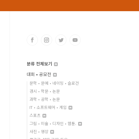
분류 전체보기
대회 • 공모전
문학 • 문예 • 네이밍 • 슬로건
경시 • 학문 • 논문
과학 • 공학 • 논문
IT • 소프트웨어 • 게임
스포츠
그림 • 미술 • 디자인 • 웹툰.
사진 • 영상