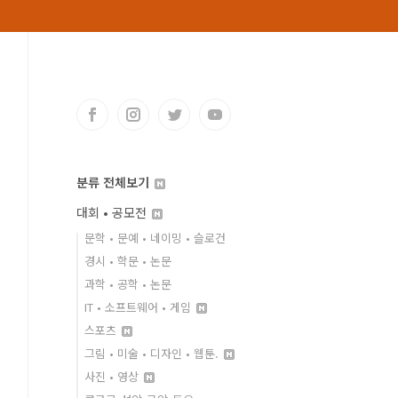
분류 전체보기
대회 • 공모전
문학 • 문예 • 네이밍 • 슬로건
경시 • 학문 • 논문
과학 • 공학 • 논문
IT • 소프트웨어 • 게임
스포츠
그림 • 미술 • 디자인 • 웹툰.
사진 • 영상