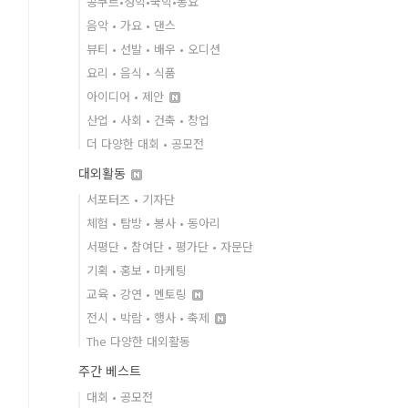
콩쿠르•성악•국악•동요
음악 • 가요 • 댄스
뷰티 • 선발 • 배우 • 오디션
요리 • 음식 • 식품
아이디어 • 제안
산업 • 사회 • 건축 • 창업
더 다양한 대회 • 공모전
대외활동
서포터즈 • 기자단
체험 • 탐방 • 봉사 • 동아리
서평단 • 참여단 • 평가단 • 자문단
기획 • 홍보 • 마케팅
교육 • 강연 • 멘토링
전시 • 박람 • 행사 • 축제
The 다양한 대외활동
주간 베스트
대회 • 공모전