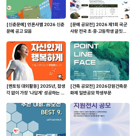
[신춘문예] 언론사별 2026 신춘
[문예 공모전] 2026 제1회 국군
문예 공고 모음
사랑 전국 초·중·고등학생 글짓기
공모전
[멘토링 대외활동] 2025년, 잡생
[건축 공모전] 2026강원건축문
각 없이 가장 '나답게' 성공하는 법
화제 일반공모 학생부문
ㅣ자기계발 명상캠프