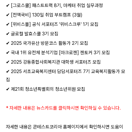
✔
[
그로스쿨
]
패스트트랙
8
기
,
마케터 취업 실무과정
✔
[
전액국비
] 130
일 취업 부트캠프
(3
월
)
✔
[
위비스몰
]
공식 서포터즈
'
위비스크루
' 1
기 모집
✔
글로컬 발효스쿨
3
기 모집
✔
2025
국가유산 방문코스 활동가
2
기 모집
✔
국내
1
위 유전체 분석기업
[
마크로젠
]
젠토커
3
기 모집
✔
2025
강동종합사회복지관 대학생 서포터즈 모집
✔
2025
서초교육복지센터 담담서포터즈
7
기 교육복지활동가 모
집
✔
제
21
회 청소년특별회의 청소년위원 모집
*
자세한 내용은 뉴스카드를 클릭하시면 확인하실 수 있습니다
.
자세한 내용은 콘테스트코리아 홈페이지에서 확인하시면 도움이