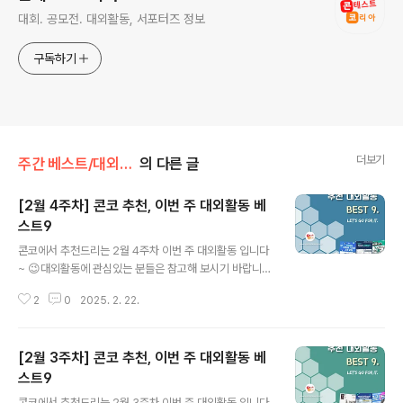
대회. 공모전. 대외활동, 서포터즈 정보
구독하기
더보기
주간 베스트/대외활동
의 다른 글
[2월 4주차] 콘코 추천, 이번 주 대외활동 베
스트9
글 내용
콘코에서 추천드리는 2월 4주차 이번 주 대외활동 입니다
~ 😉대외활동에 관심있는 분들은 참고해 보시기 바랍니
다!! ✔ 4·16재단 청년 기자단 5기 모집✔ 2025 청소년·
2
0
2025. 2. 22.
청년 자원봉사 기획단 모집✔ [대전]2025년 제3기 대학
생 축제기획단 신규 단원 모집✔ 국립해양조사원 2025년
해양예보서비스 온라인 홍보단 모집✔ 현대차 정몽구 재단
[2월 3주차] 콘코 추천, 이번 주 대외활동 베
대학생 기자단 3기 모집✔ 대원미디어 캐릭터 서포터즈 대
패프렌즈 7기✔ 2025년 1Day K-AIAcademy_바이오
스트9
글 내용
투자 역량강화 교육생 모집✔ 2025년 잠실청소년센터 미
콘코에서 추천드리는 2월 3주차 이번 주 대외활동 입니다