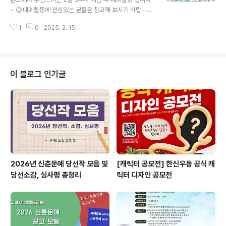
디어홍보단 모집✔ 2025 서울문화재단 공식 시민크리에
~ 😉대외활동에 관심있는 분들은 참고해 보시기 바랍니
이터 스팍메이트> 15기 모집​* 자세한 내용은 뉴스카드를
다!! ✔ AI로 하는 전략 수립 실무: 온/오프 동시 강의✔ 20
클릭하시면 확인하실 수 있습니다. 자세한 내용은 콘테스
1
0
2025. 2. 15.
25년 17기 경찰청 정책기자단 모집✔ 클라우드보안 엔지
트코리아 홈페이지에서 확인하..
니어 부트캠프✔ 금천문화재단 제2기 SNS 청년 서포터즈
✔ 2025 인천통일플러스센터 청년서포터즈✔ [MBN Y
FORUM] 2030 청년 멘토링 축제, MBN Y 포럼 2025
✔ 퍼플스 서포터즈 퍼플스타즈 1기 모집✔ 충청남도 도민
이 블로그 인기글
리포터(기자단) 모집✔ 방배아트유스센터 청년 미디어 콘
텐츠 기획단 [콘크리트]​* 자세한 내용은 뉴스카드를 클릭
하시면 확인하실 수 있습니다. 자세한 내용은 콘테스트코
리아 홈페이지에서 확인하시면 도움이 됩니다~​콘테스트,
공모전, 대외활동 정보 / 소..
2026년 신춘문예 당선작 모음 및
[캐릭터 공모전] 한신우동 공식 캐
당선소감, 심사평 총정리
릭터 디자인 공모전