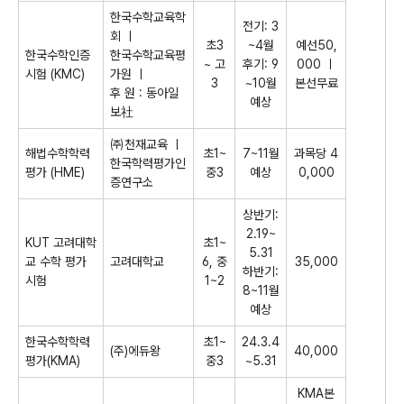
한국수학교육학
전기: 3
회 ㅣ
초3
~4월
예선50,
한국수학인증
한국수학교육평
~ 고
후기: 9
000 ㅣ
시험 (KMC)
가원 ㅣ
3
~10월
본선무료
후 원 : 동아일
예상
보社
㈜천재교육 ㅣ
해법수학학력
초1~
7~11월
과목당 4
한국학력평가인
평가 (HME)
중3
예상
0,000
증연구소
상반기:
2.19~
KUT 고려대학
초1~
5.31
교 수학 평가
고려대학교
6, 중
35,000
하반기:
시험
1~2
8~11월
예상
한국수학학력
초1~
24.3.4
(주)에듀왕
40,000
평가(KMA)
중3
~5.31
KMA본