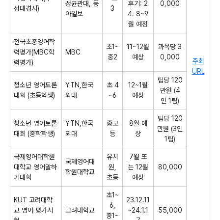
성균관대, 동
후기: 2
0,000
성대경시)
3
아일보
4. 8~9
월 예정
전국초중영어학
초1~
11~12월
과목당 3
력평가(MBC학
MBC
중2
예상
0,000
주최
력평가)
URL
팀당 120
​청소년 영어토론
YTN,한국
초 4
12~1월
만원 (4
대회​ (초등학생)
외대
~6
예상
인 1팀)
팀당 120
​청소년 영어토론
YTN,한국
중고
8월 예
만원 (3인
대회​ (중학학생)
외대
등
상
1팀)
국제영어대학원
유치
7월 또
국제영어대
대학교 영어말하
원,
는 12월
80,000
학원대학교
기대회
초등
예상
초1~
KUT 고려대학
23.12.11
6,
교 영어 평가시
고려대학교
~24.1.1
55,000
중1~