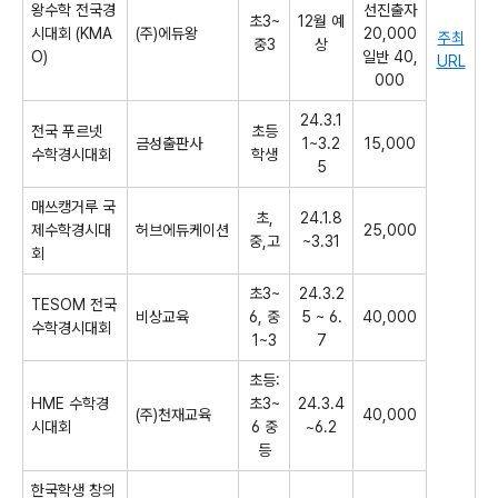
왕수학 전국경
선진출자
초3~
12월 예
시대회 (KMA
(주)에듀왕
20,000
주최
중3
상
O)
일반 40,
URL
000
24.3.1
전국 푸르넷
초등
금성출판사
1~3.2
15,000
수학경시대회
학생
5
매쓰캥거루 국
초,
24.1.8
제수학경시대
허브에듀케이션
25,000
중,고
~3.31
회
초3~
24.3.2
TESOM 전국
비상교육
6, 중
5 ~ 6.
40,000
수학경시대회
1~3
7
초등:
HME 수학경
초3~
24.3.4
(주)천재교육
40,000
시대회
6 중
~6.2
등
한국학생 창의