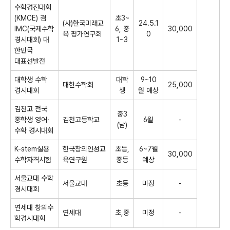
수학경진대회
(KMCE) 겸
초3~
(사)한국미래교
24.5.1
IMC(국제수학
6, 중
30,000
육 평가연구회
0
경시대회) 대
1~3
한민국
대표선발전
대학생 수학
대학
9~10
대한수학회
25,000
경시대회
생
월 예상
김천고 전국
중3
중학생 영어·
김천고등학교
6월
-
(남)
수학 경시대회
K-stem실용
한국창의인성교
초등,
6~7월
30,000
수학자격시험
육연구원
중등
예상
서울교대 수학
서울교대
초등
미정
-
경시대회
연세대 창의수
연세대
초,중
미정
-
학경시대회