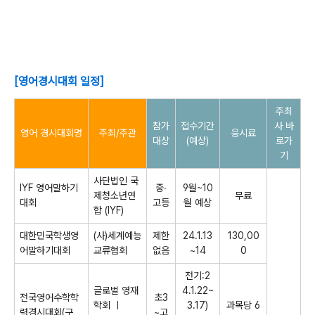
[영어경시대회 일정]
주최
참가
접수기간
사 바
영어 경시대회명
주최/주관
응시료
대상
(예상)
로가
기
사단법인 국
IYF 영어말하기
중∙
9월~10
제청소년연
무료
대회
고등
월 예상
합 (IYF)
대한민국학생영
(사)세계예능
제한
24.1.13
130,00
어말하기대회
교류협회
없음
~14
0
전기:2
글로벌 영재
4.1.22~
전국영어수학학
초3
학회 ㅣ
3.17)
과목당 6
력경시대회(구
~고