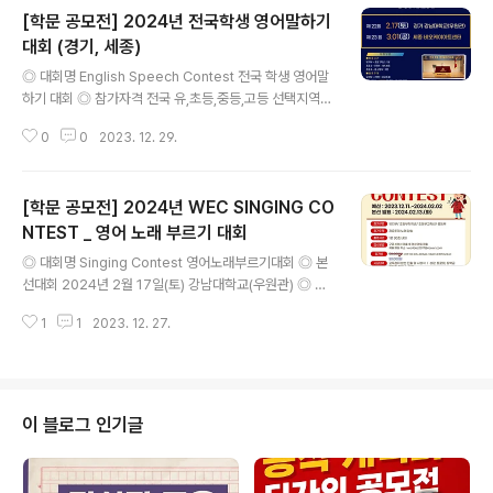
[학문 공모전] 2024년 전국학생 영어말하기
대회 (경기, 세종)
글 내용
◎ 대회명 English Speech Contest 전국 학생 영어말
하기 대회 ◎ 참가자격 전국 유,초등,중등,고등 선택지역
자유롭게 참가가능 ◎ 대회일정 - 2024년 2월 17일(토)
0
0
2023. 12. 29.
강남대학교(우원관) (경기도 용인시 기흥구 강남로 40) -
2024년 3월 01일 (토) 비오케이아트센터 6층 (세종특별
자치시 국책연구원3로 12) ◎ 발표시간 유아 ~ 초2 : 1분
[학문 공모전] 2024년 WEC SINGING CO
초3 ~ 초5 : 1분30초 초6 ~ 중고등 : 2분 ◎ 발표주제 유
아 ~ 초2 : 자유주제 초3이상 : 사회복지에 관한 나의 생각
NTEST _ 영어 노래 부르기 대회
글 내용
발표 (교육복지, 의료복지, 장애인복지, 노인복지) ◎ 접수
◎ 대회명 Singing Contest 영어노래부르기대회 ◎ 본
방법 홈페이지 신청서 양식 작성 및 송부 * 메일접수 : wor
선대회 2024년 2월 17일(토) 강남대학교(우원관) ◎ 참
ldec2017@naver.com * 신청서 양식 다운로드 http
가자격 유,초등,중등,고등,일반 ◎ 접수 및 접수방법 접수
s://blog.n..
1
1
2023. 12. 27.
기간 : 2023.12.11 ~ 2024.02.02(23시59분까지 접수
완료 분) 접수방법 : 1분30초 내외 영상 + 참가신청서 메
일송부 * 이메일 : worldec2017@naver.com * 참가
신청서 다운로드 http://www.koreaam.net/bbs/zbo
ard.php?id=edu04 ◎ 참가비 및 입금계좌 안내 참가비
이 블로그 인기글
: 3만원 참가비 입금 시 학생이름으로 입금 (신한 110-53
5-423560 / 예금주 : 세계언어교육사) ◎ 심사위원 및
심사기준 현직 교수님 또는 현직 원어민 심사위원 - 정확한