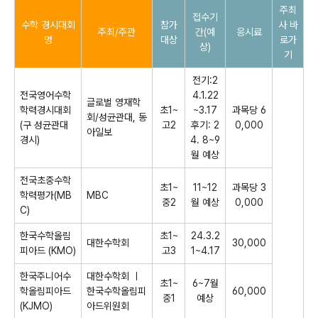
주최
접수기
수학 경시대회
참가
사 바
주최/주관
간(예
응시료
명
대상
로가
상)
기
전기:2
전국영어수학
4.1.22
글로벌 영재학
학력경시대회
초1~
~3.17
과목당 6
회/성균관대, 동
(구 성균관대
고2
후기: 2
0,000
아일보
경시)
4. 8~9
월 예상
전국초중수학
초1~
11~12
과목당 3
학력평가(MB
MBC
중2
월 예상
0,000
C)
한국수학올림
초1~
24.3.2
대한수학회
30,000
피아드 (KMO)
고3
1~4.17
한국주니어수
대한수학회 ㅣ
초1~
6~7월
학올림피아드
한국수학올림피
60,000
중1
예상
(KJMO)
아드위원회