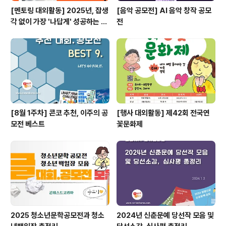
[멘토링 대외활동] 2025년, 잡생
[음악 공모전] AI 음악 창작 공모
각 없이 가장 '나답게' 성공하는 법
전
ㅣ자기계발 명상캠프
[8월 1주차] 콘코 추천, 이주의 공
[행사 대외활동] 제42회 전국연
모전 베스트
꽃문화제
2025 청소년문학공모전과 청소
2024년 신춘문예 당선작 모음 및