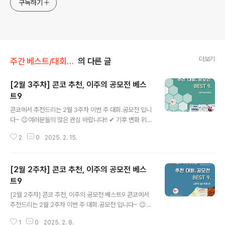
구독하기
더보기
주간 베스트/대회 • 공모전
의 다른 글
[2월 3주차] 콘코 추천, 이주의 공모전 베스
트9
글 내용
콘코에서 추천드리는 2월 3주차 이번 주 대회.공모전 입니
다~ 😉여러분들의 많은 관심 바랍니다!! ✔ 기후 변화 위기
극복 영상 공모전✔ 픽노블 AI 소설 컨텐츠 창작 공모전✔
2
0
2025. 2. 15.
2025 제 1회 캐릭터 컨테스트 : SHOW ME THE 캐릭터
✔ 2025 드림라이언즈✔ 2025년 희망리턴패키지 경영
개선·재창업 사업화 모집✔ 하남시종합사회복지관 개관 2
[2월 2주차] 콘코 추천, 이주의 공모전 베스
0주년 맞이 하종복 캐릭터 공모전✔ 2025년도 한미 첨단
분야 청년교류 지원사업 제3기 장학생 선발 안내✔ 팬메이
트9
글 내용
드 K-AI 응원가 챌린지✔ 2025 국제학생미술대회 * 자세
[2월 2주차] 콘코 추천, 이주의 공모전 베스트9 콘코에서
한 내용은 뉴스카드를 클릭하시면 확인하실 수 있습니
추천드리는 2월 2주차 이번 주 대회.공모전 입니다~ 😉여
다. 자세한 내용은 콘테스트코리아 홈페이지에서 확인하시
러분들의 많은 관심 바랍니다!! ✔ 울산광역시 남구 외황강
면 도움이 됩니다~콘테스트, 공모전, 대외활동 정보 / 소개
1
0
2025. 2. 8.
역사문화권 장편소설 전국 공모전✔ 2025년 보은군 유튜