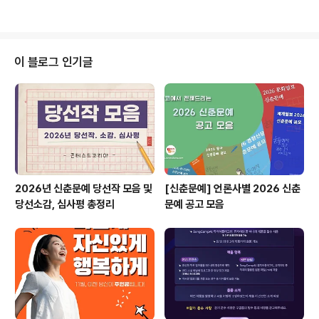
/ 뉴스소식은 @콘테스..
브 영상 공모전✔ 2025문예총국제무용콩쿠르(순수/실용
무용) KUACE International Dance Competition✔
[밀리의 서재] 이달의 밀크 2월 창작 지원 프로젝트✔ 제4
회 대전국제단편영화제✔ 2025년 청소년•청년 안전문화
이 블로그 인기글
활동 지원사업 「4.16의 봄」✔ 2025 상주세계모자페스티
벌 대표 프로그램 아이디어 공모전✔ 교보교육재단 온라인
VR 아트갤러리 예술작품 공모전✔ 2025 가치 만드는 국
립극장 국립국악관현악단 작곡가 프로젝트> 모집 공고 *
자세한 ..
2026년 신춘문예 당선작 모음 및
[신춘문예] 언론사별 2026 신춘
당선소감, 심사평 총정리
문예 공고 모음