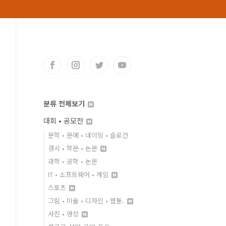
분류 전체보기
대회 • 공모전
문학 • 문예 • 네이밍 • 슬로건
경시 • 학문 • 논문
과학 • 공학 • 논문
IT • 소프트웨어 • 게임
스포츠
그림 • 미술 • 디자인 • 웹툰.
사진 • 영상