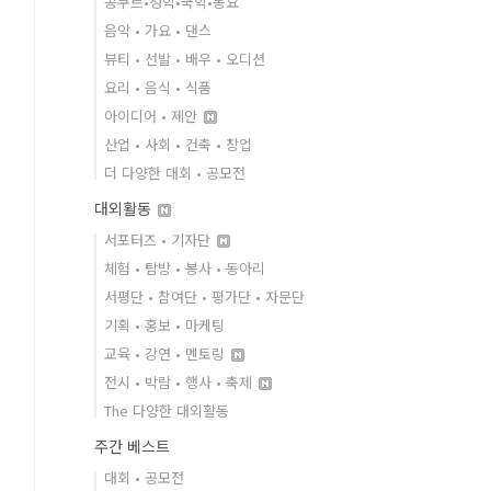
콩쿠르•성악•국악•동요
음악 • 가요 • 댄스
뷰티 • 선발 • 배우 • 오디션
요리 • 음식 • 식품
아이디어 • 제안
산업 • 사회 • 건축 • 창업
더 다양한 대회 • 공모전
대외활동
서포터즈 • 기자단
체험 • 탐방 • 봉사 • 동아리
서평단 • 참여단 • 평가단 • 자문단
기획 • 홍보 • 마케팅
교육 • 강연 • 멘토링
전시 • 박람 • 행사 • 축제
The 다양한 대외활동
주간 베스트
대회 • 공모전