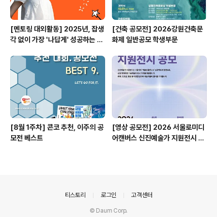
[멘토링 대외활동] 2025년, 잡생
[건축 공모전] 2026강원건축문
각 없이 가장 '나답게' 성공하는 법
화제 일반공모 학생부문
ㅣ자기계발 명상캠프
[8월 1주차] 콘코 추천, 이주의 공
[영상 공모전] 2026 서울로미디
모전 베스트
어캔버스 신진예술가 지원전시 공
모
의안내
티스토리
로그인
고객센터
© Daum Corp.