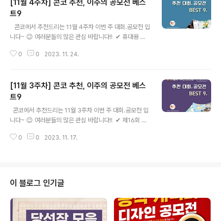
[11월 4주차] 콘코 추천, 이주의 공모전 베스
트9
글 내용
​ ​ ​ 콘코에서 추천드리는 11월 4주차 이번 주 대회.공모전 입
니다~ 😉 여러분들의 많은 관심 바랍니다!! ​ ​✔ 휴대용 피
부진단 데이터를 활용한 피부정밀진단 예측 AI 경진대회
0
0
2023. 11. 24.
✔ 2023 국민체육진흥공단 경륜·경정 온라인 건전문화 콘
텐츠 공모전 ✔ 지역먹거리계획 콘텐츠 공모전 ✔ 제주데
이터허브 영상인포그래픽 공모전 ✔ 2023 제1회 진바비
[11월 3주차] 콘코 추천, 이주의 공모전 베스
전속 모델 오디션 ✔ [자유기업원] 제2회 시장경제 스피치
대회 ✔ 2024년도 상반기 국제영재음악콩쿠르 ✔ 2024
트9
글 내용
세계아동미술대회 ✔ 제3회 숏츠멘터리 공모전 '왜 친환경
​ ​ 콘코에서 추천드리는 11월 3주차 이번 주 대회.공모전 입
은 어려울까?' ​ ​ ​ 자세한 내용은 콘테스트코리아 홈페이지
니다~ 😉 여러분들의 많은 관심 바랍니다!! ​ ​✔ 제16회 서
에서 확인하시면 도움이 됩니다~​ 콘테스트, 공모전, 대외
울영상광고제 Young Creative Awards ✔ The 3rd
활동 정보 / 소개 / 뉴스소식은 @콘테스트코리아!! ​
0
0
2023. 11. 17.
NN Arts 전국 입시생 성악 콩쿠르 ✔ 2023 경기도 ‘숨멎
포인트’ 영상 공모전 ✔ 오직국민안심캠페인 아이러브씨푸
드(I Love Seafood) 공모전 ✔ 2023 청소년 자원봉사
영상 공모전 - 우리는 이렇게 자원봉사 해요! ✔ 2023 청
년도약 공모전 ✔ 대학생들, 여기 어때? 마이캠퍼스 동아리
이 블로그 인기글
홍보 영상 공모전 ✔ 1934 해운대역과 함께한 시간 사진
공모전 ✔ 제7회 다새쓰 방정환 문학 공모전 ​ ​ ​ 자세한 내용
은 콘테스트코리아 홈페이지에서 확인하시면 도움이 됩니
다~​ 콘테스트, 공모전, 대외..