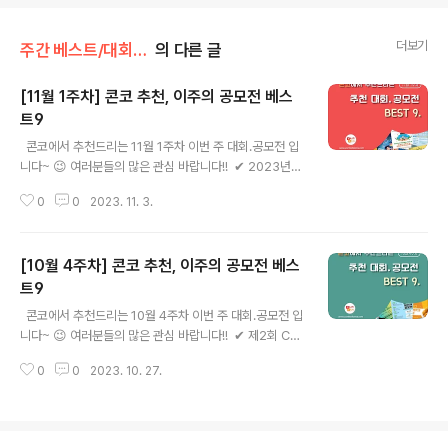
더보기
주간 베스트/대회 • 공모전
의 다른 글
[11월 1주차] 콘코 추천, 이주의 공모전 베스
트9
글 내용
​ ​ 콘코에서 추천드리는 11월 1주차 이번 주 대회.공모전 입
니다~ 😉 여러분들의 많은 관심 바랍니다!! ​ ​✔ 2023년
국민체육진흥공단 ESG가치확산 대국민 아이디어 공모전
0
0
2023. 11. 3.
✔ 경주국제회의복합지구 슬로건 공모전 ✔ 제 2회 오롬
경필쓰기 대회 ✔ [푸른 달의 단편소설] 달꽃 단편소설 공
모전 ✔ 나디오 초능력 숏스토리 공모전 ✔ 2030 부산세
[10월 4주차] 콘코 추천, 이주의 공모전 베스
계박람회 유치 기원 UCC / 웹툰 국제 공모전 ✔ 전지적 숏
폼 시점 공모(4회차) ✔ 2023년 경상북도 탄소중립 손글
트9
글 내용
씨 슬로건 및 생활실천사례 공모전 ✔ 2023 가덕도신공항
​ ​ 콘코에서 추천드리는 10월 4주차 이번 주 대회.공모전 입
예정지 비대면 시민 걷기대회 ​ ​​ 자세한 내용은 콘테스트코
니다~ 😉 여러분들의 많은 관심 바랍니다!! ​ ​✔ 제2회 Chu
리아 홈페이지에서 확인하시면 도움이 됩니다~​ 콘테스트,
nMan Art for Young 공모 ✔ 전국 대학생 2023 『충남
공모전, 대외활동 정보 / 소개 / 뉴스소식은 @콘테스트코
0
0
2023. 10. 27.
술 TOP10』홍보 아이디어 공모전 ✔ 2023 변화하는 산
리아!..
업단지 숏폼 콘텐츠 공모전 ✔ 2023 신용보증기금 창업경
진대회 ✔ 2023년 티머니복지재단 아이디어 공모전 ✔ 2
023년 제4회 아동 교통안전 아이디어 공모전 ✔ 2023