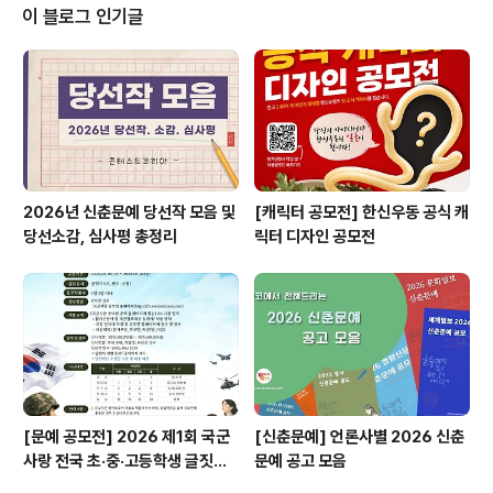
쓰레기 줍깅 챌린지 사진 공모전 ✔ 명랑시대 냉동핫도그
이 블로그 인기글
콘텐츠 제작 및 아이디어 공모 ✔ 금리단길 거리골목 환경
개선 아이디어 공모전 ​ 자세한 내용은 콘테스트코리아 홈
페이지에서 확인하시면 도움이 됩니다~​ 콘테스트, 공모전,
대외활동 정보 / 소개 / 뉴스소식은 @콘테스트코리아!..
2026년 신춘문예 당선작 모음 및
[캐릭터 공모전] 한신우동 공식 캐
당선소감, 심사평 총정리
릭터 디자인 공모전
[문예 공모전] 2026 제1회 국군
[신춘문예] 언론사별 2026 신춘
사랑 전국 초·중·고등학생 글짓기
문예 공고 모음
공모전