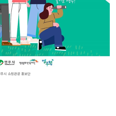
영주시 쇼핑관광 홍보단