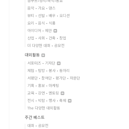
콩쿠르•성악•국악•동요
음악 • 가요 • 댄스
뷰티 • 선발 • 배우 • 오디션
요리 • 음식 • 식품
아이디어 • 제안
산업 • 사회 • 건축 • 창업
더 다양한 대회 • 공모전
대외활동
서포터즈 • 기자단
체험 • 탐방 • 봉사 • 동아리
서평단 • 참여단 • 평가단 • 자문단
기획 • 홍보 • 마케팅
교육 • 강연 • 멘토링
전시 • 박람 • 행사 • 축제
The 다양한 대외활동
주간 베스트
대회 • 공모전