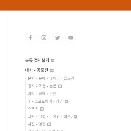
분류 전체보기
대회 • 공모전
문학 • 문예 • 네이밍 • 슬로건
경시 • 학문 • 논문
과학 • 공학 • 논문
IT • 소프트웨어 • 게임
스포츠
그림 • 미술 • 디자인 • 웹툰.
사진 • 영상