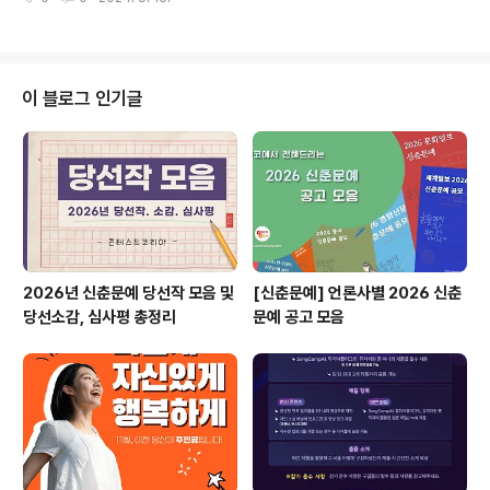
행 ◎ 행사 내용국민통합위원회 주요 특위별 운영성과 및
2024년 과제 발표, 국민통합을 위한 사회·문화 이슈 중심
대국민 토론 ◎ 기타 사항국민통합 컨퍼런스 중간중간 주
어지는 퀴즈에 참여하시어 정답을 맞춘 분들 중 선착순으
로 기프티콘 증정까지!여러분들의 많은 관심과 참여 바랍
이 블로그 인기글
니다! ◎ 문 의운영사무국 T. 02-6342-8800, E. kcoh
esion2024@gmail.com 많은 분들의 관심과 참여를
바라며, 이상 콘코에서 소식 전해 드렸습니다.​※ 내용이 더
궁금하시다면, 참가신청알아보기 >에서 확인하실 수 있..
2026년 신춘문예 당선작 모음 및
[신춘문예] 언론사별 2026 신춘
당선소감, 심사평 총정리
문예 공고 모음