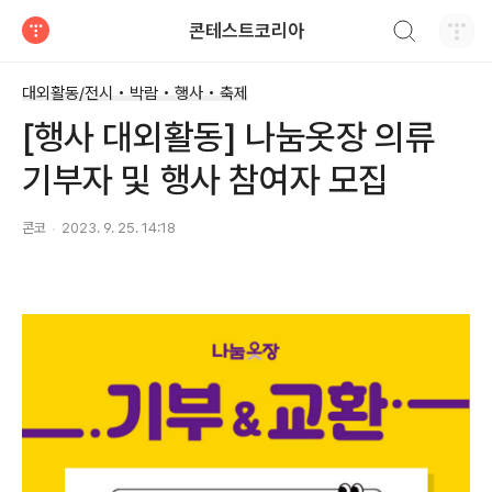
검색하기
콘테스트코리아
티스토리
대외활동/전시 • 박람 • 행사 • 축제
[행사 대외활동] 나눔옷장 의류
기부자 및 행사 참여자 모집
콘코
2023. 9. 25. 14:18