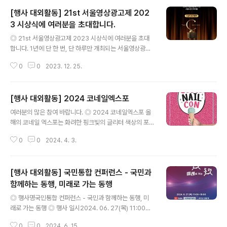
시대: 미래예술의 방향 ◎ 문의 062-613-6125 많은 분
[행사 대외활동] 21st 서울영상광고제 202
들의 관심과 참여를 바라며, 이상 콘코에서 소식 전해 드렸
습니다. ​ ※ 내용이 더 궁금하시다면, 에서 확인하실 수 있습
3 시상식에 여러분을 초대합니다.
글 내용
니다. ※ 주최사의 기획에 의해 변경이 될 수 있으니, 반드시
◎ 21st 서울영상광고제 2023 시상식에 여러분을 초대
주최사의 공고를 확인해 보시기 바랍니다. ​
합니다. 1년에 단 한 번, 단 하루만 개최되는 서울영상광고
제! 대한민국 크리에이티브 끝과 시작이 있는 그 곳으로 여
0
0
2023. 12. 25.
러분을 초대합니다! ◎ 서울영상광고제 2023 시상식 ▶
일 시: 2024년 1월 4일 (목) 17:00 ▶ 장 소: 서울시청 다
목적홀 ◎ 사전접수 서울영상광고제 사이트 https://ww
[행사 대외활동] 2024 코네일엑스포
w.tvcf.co.kr/TvcfAward/Main/default.asp ◎ 시상
글 내용
식 참가 예약 안내 - 별도의 주차권을 제공하지 않으니 대
여러분의 많은 참여 바랍니다. ◎ 2024 코네일엑스포 올
중교통을 이용해 주시기 바랍니다. - 입장시 초청장 또는
해의 코네일 엑스포는 화려한 핑크빛의 글리터 색상의 포
예약번호를 알려주셔야 입장이 가능합니다. - 시상식 참가
스터! 네일을 하시는 분들이라면 모두 익숙한 색상이죠? 이
예약은 PC 만 진행이 됩니다. ◎ 내 용 - 서울영상광고제
0
0
2024. 4. 3.
번 코네일 엑스포도 친구 지인 가족들과 즐길 수 있는 공간
2023 시상식 - 초대가수 공연 - 시..
으로 새롭게! 화려하게! 준비했답니다! ◎ 입장료 사전등록
시 무료입장 (현장 등록 시 10,000원) ◎ 참가 자격 전국
[행사 대외활동] 국민통합 컨퍼런스 - 국민과
민 누구나 ◎ 접수기간 2024.01.01 (월) - 05.18(토) ◎
행사일 5월 19일(일) 코엑스 B홀 ※ 내용이 더 궁금하시다
함께하는 동행, 미래로 가는 동행
글 내용
면, 에서 확인하실 수 있습니다. ※ 주최사의 기획에 의해 변
◎ 행사명국민통합 컨퍼런스 - 국민과 함께하는 동행, 미
경이 될 수 있으니, 반드시 주최사의 공고를 확인해 보시기
래로 가는 동행 ◎ 행사 일시2024. 06. 27(목) 11:00~1
바랍니다.
5:00 ◎ 행사 주제국민과 함께하는 통행, 미래로 가는 동
0
0
2024. 6. 15.