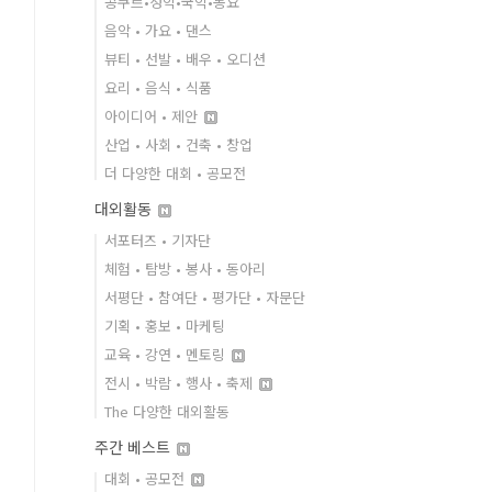
콩쿠르•성악•국악•동요
음악 • 가요 • 댄스
뷰티 • 선발 • 배우 • 오디션
요리 • 음식 • 식품
아이디어 • 제안
산업 • 사회 • 건축 • 창업
더 다양한 대회 • 공모전
대외활동
서포터즈 • 기자단
체험 • 탐방 • 봉사 • 동아리
서평단 • 참여단 • 평가단 • 자문단
기획 • 홍보 • 마케팅
교육 • 강연 • 멘토링
전시 • 박람 • 행사 • 축제
The 다양한 대외활동
주간 베스트
대회 • 공모전