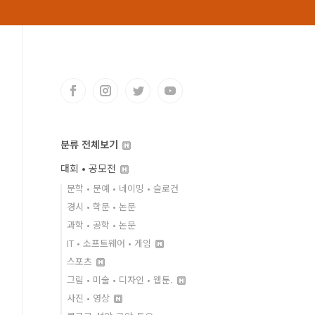
분류 전체보기
대회 • 공모전
문학 • 문예 • 네이밍 • 슬로건
경시 • 학문 • 논문
과학 • 공학 • 논문
IT • 소프트웨어 • 게임
스포츠
그림 • 미술 • 디자인 • 웹툰.
사진 • 영상