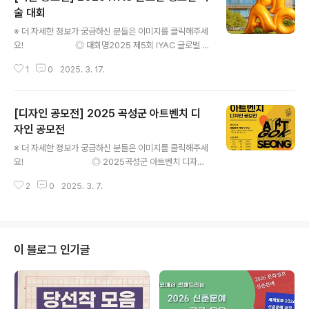
술 대회
글 내용
※ 더 자세한 정보가 궁금하신 분들은 이미지를 클릭해주세
요! ◎ 대회명2025 제5회 IYAC 글로벌 청
소년 미술 대회 ◎ 참가자전세계 만 13세 이상 만 19세 이
1
0
2025. 3. 17.
하 청소년 ◎ 접수기간얼리 버드 : 2025. 02. 03 (월) - 0
3. 31 (월) EST 23:00 / 40,000 원레귤러 : 2025. 04.
01 (화) - 06. 16 (월) EST 23:00 / 55,000 원 ◎ 참가
[디자인 공모전] 2025 곡성군 아트벤치 디
비용얼리버드 40,000원 / 레귤러 55,000원※ 동일 아이
디로 여러 작품 출품 가능 (1인 최대 출품 제한 없음) ◎ 심
자인 공모전
글 내용
사 결과 발표1차 - 2025년 06월 26일 / 최종 - 2025년
※ 더 자세한 정보가 궁금하신 분들은 이미지를 클릭해주세
7월 22일 ◎ 참가 작품 부문그림 작품 (재료 제한 없음 /
요! ◎ 2025곡성군 아트벤치 디자인
디지털 아트..
공모전이번 공모전은 곡성군 시가지 및 관광지 주요 동선
2
0
2025. 3. 7.
을 따라 특색있는 아트벤치를 설치하여 쉬어갈 수 있는 공
간과 볼거리를 제공하기 위해 기획되었으며, 참신하면서도
미적 가치가 높은 아이디어 작품을 선정해 실제로 구현하
는 것을 목표로 하고 있습니다. ◎ 참가자격· 대한민국 국
민 누구나(일반인, 전공자, 디자이너, 업체 등)· 개인 및 단
이 블로그 인기글
체 응모 가능※ 단체의 경우 시상금 동일, 단체명 (구성원 이
름 병행 표기)으로 상장 수여※ 개인(단체)당 응모 수는 1편
으로 제한함 ◎ 응모일정· 공모기간 : 2025. 1. 6.(월) ~ 3.
31.(월) 18 : 00..