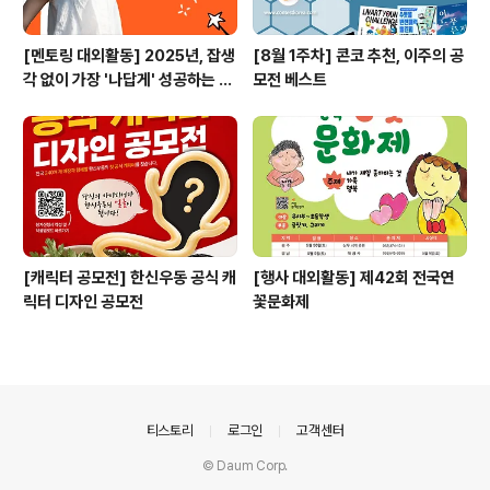
[멘토링 대외활동] 2025년, 잡생
[8월 1주차] 콘코 추천, 이주의 공
각 없이 가장 '나답게' 성공하는 법
모전 베스트
ㅣ자기계발 명상캠프
[캐릭터 공모전] 한신우동 공식 캐
[행사 대외활동] 제42회 전국연
릭터 디자인 공모전
꽃문화제
의안내
티스토리
로그인
고객센터
© Daum Corp.