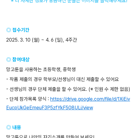
※ 더 자세한 정보가 궁금하신 분들은 이미지를 클릭해주세요
!
◎ 접수기간
2025. 3. 10 (
월
) ~ 4. 6 (
일
), 4
주간
◎ 참여대상
망고툰을 사용하는 초등학생
,
중학생
-
작품 제출의 경우 학부모
/
선생님이 대신 제출할 수 있어요
-
선생님의 경우 단체 제출을 할 수 있어요
. (※
인원 수 제한 없음
)
-
단체 참가목록 양식
:
https://drive.google.com/file/d/1XiEiv
EucpUkGeEmeuF3P5zfYkF508ULi/view
◎ 내용
망고툰으로 나만의 자기소개를 만들어 보세요
!