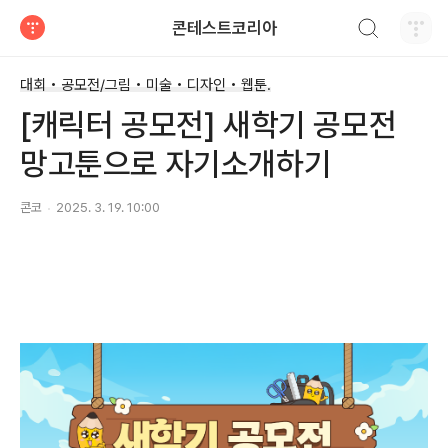
검색하기
콘테스트코리아
티스토리
대회 • 공모전/그림 • 미술 • 디자인 • 웹툰.
[캐릭터 공모전] 새학기 공모전
망고툰으로 자기소개하기
콘코
2025. 3. 19. 10:00