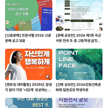
[신춘문예] 언론사별 2026 신춘
[문예 공모전] 2026 제1회 국군
문예 공고 모음
사랑 전국 초·중·고등학생 글짓기
공모전
[멘토링 대외활동] 2025년, 잡생
[건축 공모전] 2026강원건축문
각 없이 가장 '나답게' 성공하는 법
화제 일반공모 학생부문
ㅣ자기계발 명상캠프