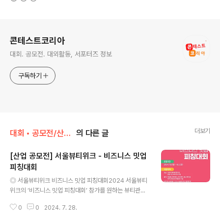
로그 정보
콘테스트코리아
대회. 공모전. 대외활동, 서포터즈 정보
구독하기
더보기
대회 • 공모전/산업 • 사회 • 건축 • 창업
의 다른 글
[산업 공모전] 서울뷰티위크 - 비즈니스 밋업
피칭대회
글 내용
◎ 서울뷰티위크 비즈니스 밋업 피칭대회2024 서울뷰티
위크의 ‘비즈니스 밋업 피칭대회’ 참가를 원하는 뷰티관련
분야의 기업을 다음과 같이 공개 모집합니다. ◎ 공모 분
0
0
2024. 7. 28.
야- 화장품, 뷰티테크, 이너뷰티, 헬스케어 등 뷰티 관련 분
야 제품 및 기술 ◎ 지원 자격예비창업자 및 창업 7년 이내