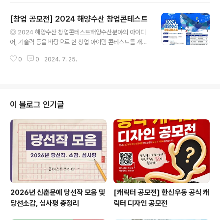
초기기업*사업장 소재지가 서울시가 아니어도 가능 (지역
[창업 공모전] 2024 해양수산 창업콘테스트
제한 없음) ◎ 시상 내역- 시상금 및 서울시상장 수여- 리
글 내용
딩기업과의 비즈니스 밋업 기회 제공- 지원사항: 본선 진출
◎ 2024 해양수산 창업콘테스트해양수산분야의 아이디
팀 대상 투자 심사역의 발표자료 전담 멘토링 대 상(1팀) :
어, 기술력 등을 바탕으로 한 창업 아이템 콘테스트를 개최
상금 1,000만 원, 서울시장상 수여최우수상(1팀): 상금 50
합니다.http://www.seastartup.kr ◎ 참가자격1. 사업
0만 원, 서울시장상 수여우 수 상(3팀): 상금 100만 원, 서
0
0
2024. 7. 25.
화 부문– 창업 7년 이내 기업(개인, 법인 등 ‘17년 7월 3일
울시장상 수여장 려 상(4팀) : 상금 50만 원 ◎ 일정- ..
이후 창업자) 2. 아이디어 부문– 일반부 : 대한민국 국민 누
구나- 학생부 : 팀원 전원 대학생 이하*개인, 팀(팀장 포함
2인 이상, 5인 이하) ◎ 참가방법콘테스트 공식 홈페이지
접수http://www.seastartup.kr ◎ 접수기간2024년 7
이 블로그 인기글
월 2일 ~ 7월 31일 ◎ 결과발표- 2024년 8월 9일* 홈
페이지 및 개별 공지 ◎ 시상내역[사업화 부문]- 대상 1,0
00만원 (1점)- 최우수상 500만원 (2점)- 우수상 200만
원 (2점) [아이..
2026년 신춘문예 당선작 모음 및
[캐릭터 공모전] 한신우동 공식 캐
당선소감, 심사평 총정리
릭터 디자인 공모전