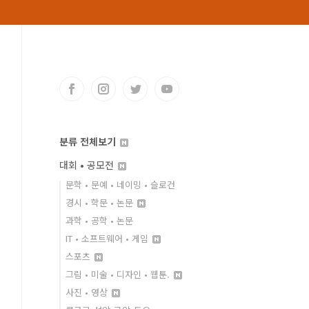
분류 전체보기
대회 • 공모전
문학 • 문예 • 네이밍 • 슬로건
경시 • 학문 • 논문
과학 • 공학 • 논문
IT • 소프트웨어 • 게임
스포츠
그림 • 미술 • 디자인 • 웹툰.
사진 • 영상