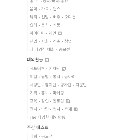
콩쿠르•성악•국악•동요
음악 • 가요 • 댄스
뷰티 • 선발 • 배우 • 오디션
요리 • 음식 • 식품
아이디어 • 제안
산업 • 사회 • 건축 • 창업
더 다양한 대회 • 공모전
대외활동
서포터즈 • 기자단
체험 • 탐방 • 봉사 • 동아리
서평단 • 참여단 • 평가단 • 자문단
기획 • 홍보 • 마케팅
교육 • 강연 • 멘토링
전시 • 박람 • 행사 • 축제
The 다양한 대외활동
주간 베스트
대회 • 공모전