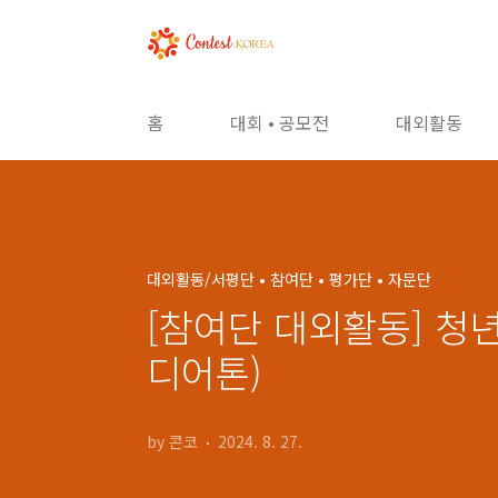
본문 바로가기
홈
대회 • 공모전
대외활동
대외활동/서평단 • 참여단 • 평가단 • 자문단
[참여단 대외활동] 청
디어톤)
by 콘코
2024. 8. 27.