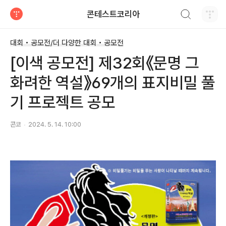
검색하기
콘테스트코리아
티스토리
대회 • 공모전/더 다양한 대회 • 공모전
[이색 공모전] 제32회《문명 그
화려한 역설》69개의 표지비밀 풀
기 프로젝트 공모
콘코
2024. 5. 14. 10:00