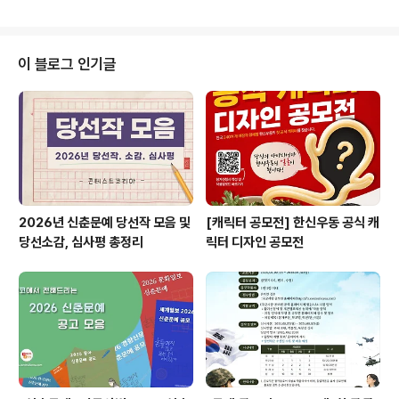
- 응모자격 : 암 완치자 누구나 ※암종류 및 암기수 상관없
음 - 참가혜택 : 사례금 및 100만원 상당의 인터뷰 영상 제
작 ◎ 공모일정 - 공모기간 : 2023. 12. 26.(화) ~ 2024.
01. 21.(일) 24:00 - 모집선정 : 2024년 1월 중순 (홈페
이 블로그 인기글
이지 및 개별통보) ◎ 인터뷰 촬영 안내 - 촬영장소 : 암 완
치자 해당 지역 ※변경가능 - 인터뷰 내용 : 투병 및 완치하
는 과정에서 겪은 경험 및 이야기 공유 • 자신을 돌아보는
..
2026년 신춘문예 당선작 모음 및
[캐릭터 공모전] 한신우동 공식 캐
당선소감, 심사평 총정리
릭터 디자인 공모전