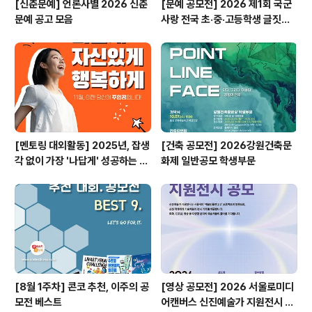
[신춘문예] 언론사별 2026 신춘
[문예 공모전] 2026 제1회 국군
문예 공고 모음
사랑 전국 초·중·고등학생 글짓기
공모전
[멘토링 대외활동] 2025년, 잡생
[건축 공모전] 2026강원건축문
각 없이 가장 '나답게' 성공하는 법
화제 일반공모 학생부문
ㅣ자기계발 명상캠프
[8월 1주차] 콘코 추천, 이주의 공
[영상 공모전] 2026 서울로미디
모전 베스트
어캔버스 신진예술가 지원전시 공