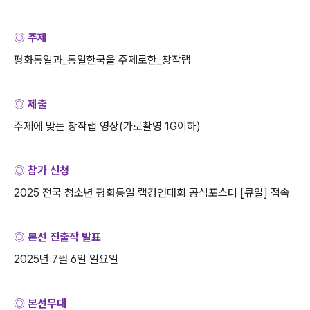
◎ 주제
평화통일과
_
통일한국을 주제로한
_
창작랩
◎ 제출
주제에 맞는 창작랩 영상
(
가로촬영
1G
이하
)
◎ 참가 신청
2025
전국 청소년 평화통일 랩경연대회 공식포스터
[
큐알
]
접속
◎ 본선 진출작 발표
2025
년
7
월
6
일 일요일
◎ 본선무대