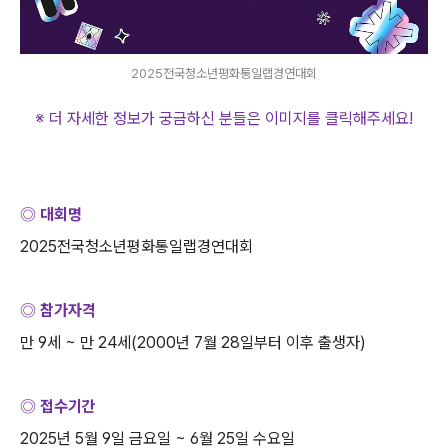
2025전국청소년평화통일랩경연대회
※ 더 자세한 정보가 궁금하신 분들은 이미지를 클릭해주세요
!
◎ 대회명
2025
전국청소년평화통일랩경연대회
◎ 참가자격
만
9
세
~
만
24
세
(2000
년
7
월
28
일부터 이후 출생자
)
◎ 접수기간
2025
년
5
월
9
일 금요일
~ 6
월
25
일 수요일