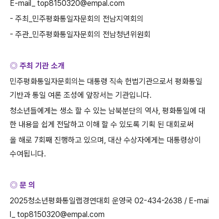
E-mail_ top8150320@empal.com
-
주최
_
민주평화통일자문회의 전남지역회의
-
주관
_
민주평화통일자문회의 전남청년위원회
◎ 주최 기관 소개
민주평화통일자문회의는 대통령 직속 헌법기관으로서 평화통일
기반과 통일 여론 조성에 앞장서는 기관입니다
.
청소년들에게는 생소 할 수 있는 남북분단의 역사
,
평화통일에 대
한 내용을 쉽게 전달하고 이해 할 수 있도록 기획 된 대회로써
올 해로
7
회째 진행하고 있으며
,
대산 수상자에게는 대통령상이
수여됩니다
.
◎ 문 의
2025
청소년평화통일랩경연대회 운영국
02-434-2638 / E-mai
l_ top8150320@empal.com