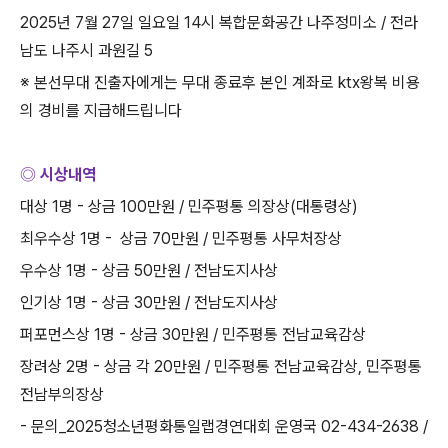
2025
년
7
월
27
일 일요일
14
시 복합문화공간 나주정미소
/
전라
남도 나주시 과원길
5
※ 본선무대 진출자에게는 무대 종료후 본인 계좌로
ktx
왕복 비용
의 경비를 지급해드립니다
◎ 시상내역
대상
1
명
-
상금
100
만원
/
민주평통 의장상
(
대통령상
)
최우수상
1
명
-
상금
70
만원
/
민주평통 사무처장상
우수상
1
명
-
상금
50
만원
/
전남도지사상
인기상
1
명
-
상금
30
만원
/
전남도지사상
퍼포먼스상
1
명
-
상금
30
만원
/
민주평통 전남교육감상
장려상
2
명
-
상금 각
20
만원
/
민주평통 전남교육감상
,
민주평통
전남부의장상
-
문의
_2025
청소년평화통일랩경연대회 운영국
02-434-2638 /