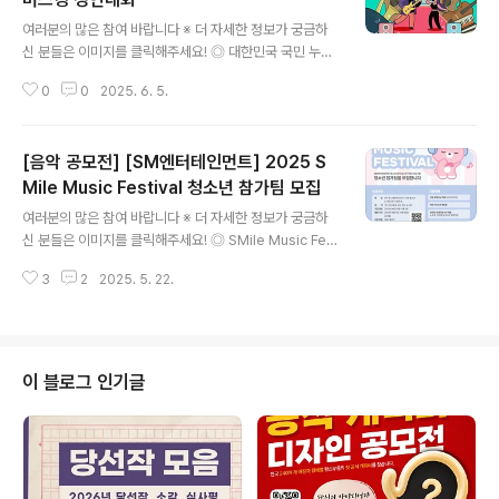
글 내용
여러분의 많은 참여 바랍니다 ※ 더 자세한 정보가 궁금하
신 분들은 이미지를 클릭해주세요! ◎ 대한민국 국민 누구
나 무대 주인공이 될 기회, 2025 나도 버스커 페스티벌’
0
0
2025. 6. 5.
버스킹 경연대회 참가자 모집!2025 서울거리공연 사업에
시민들이 직접 참여하여 서울의 공연예술 문화를 함께 만
들어가고자 「2025 나도 버스커 페스티벌 버스킹 경연대
[음악 공모전] [SM엔터테인먼트] 2025 S
회」를 개최합니다.이에 참여할 시민을 공개 모집하오니 관
심있는 분들의 많은 참여 바랍니다. ◎ 모집규모50팀 ◎
Mile Music Festival 청소년 참가팀 모집
글 내용
모집부문청소년(2007년생 이하) 부문 25팀 / 일반 시민
여러분의 많은 참여 바랍니다 ※ 더 자세한 정보가 궁금하
부문 25팀 ◎ 신청기간’25. 5. 23.(금) ~ 6. 12.(목) 18:0
신 분들은 이미지를 클릭해주세요! ◎ SMile Music Fest
0 ◎ 신청방법지원신청서(사진 포함) 및 공연영상(3분 내
ival (스마일 뮤직 페스티벌)SM엔터테인먼트의 대표 사회
외) 이..
3
2
2025. 5. 22.
공헌 프로그램 ‘2025 SMile Music Festival (스마일 뮤
직 페스티벌)' 청소년 참가팀을 모집합니다.트레이닝, SM
아티스트 멘토링, 티저 영상, 최종 공연까지, SMF와 함께
음악의 꿈을 키워나가고 싶은 보컬, 댄스, 밴드 팀·동아리라
면 지금 바로 도전해 보세요! ◎ 모집 대상- 대상: 전국 중·
이 블로그 인기글
고등학생 및 14~19 세 청소년 (2007 년생~2012 년생)
2~6 인으로 구성된 팀 (부문별 인원 상이)- 분야: 댄스, 보
컬, 밴드 (댄스, 보컬 : ..