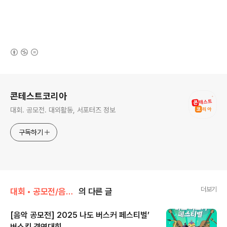
(새창열림)
로그 정보
콘테스트코리아
대회. 공모전. 대외활동, 서포터즈 정보
구독하기
더보기
대회 • 공모전/음악 • 가요 • 댄스
의 다른 글
[음악 공모전] 2025 나도 버스커 페스티벌’
버스킹 경연대회