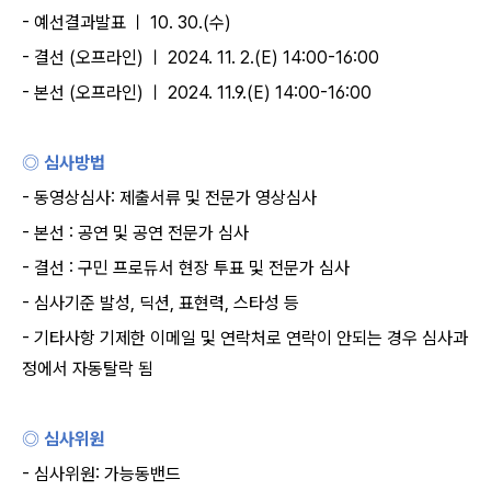
-
예선결과발표 ㅣ
10. 30.(
수
)
-
결선
(
오프라인
)
ㅣ
2024. 11. 2.(E) 14:00-16:00
-
본선
(
오프라인
)
ㅣ
2024. 11.9.(E) 14:00-16:00
◎ 심사방법
-
동영상심사
:
제출서류 및 전문가 영상심사
-
본선
:
공연 및 공연 전문가 심사
-
결선
:
구민 프로듀서 현장 투표 및 전문가 심사
-
심사기준 발성
,
딕션
,
표현력
,
스타성 등
-
기타사항 기제한 이메일 및 연락처로 연락이 안되는 경우 심사과
정에서 자동탈락 됨
◎ 심사위원
-
심사위원
:
가능동밴드