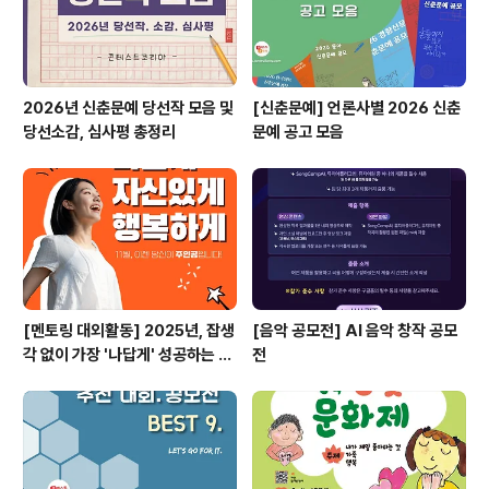
2026년 신춘문예 당선작 모음 및
[신춘문예] 언론사별 2026 신춘
당선소감, 심사평 총정리
문예 공고 모음
[멘토링 대외활동] 2025년, 잡생
[음악 공모전] AI 음악 창작 공모
각 없이 가장 '나답게' 성공하는 법
전
ㅣ자기계발 명상캠프