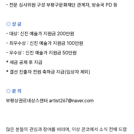
-
전문 심사위원 구성 부평구문화재단 관계자
,
방송국
PD
등
◎ 상 금
-
대상
:
신진 예술가 지원금
200
만원
-
최우수상
:
신진 예술가 지원금
100
만원
-
우수상
:
신진 예술가 지원금
50
만원
*
세금 공제 후 지급
*
결선 진출자 전원 축하금 지급
(
입상자 제외
)
◎ 문 의
부평상권르네상스센터
artist267@naver.com
많은 분들의 관심과 참여를 바라며
,
이상 콘코에서 소식 전해 드렸