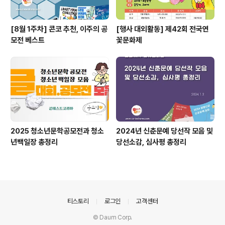
[8월 1주차] 콘코 추천, 이주의 공
[행사 대외활동] 제42회 전국연
모전 베스트
꽃문화제
2025 청소년문학공모전과 청소
2024년 신춘문예 당선작 모음 및
년백일장 총정리
당선소감, 심사평 총정리
의안내
티스토리
로그인
고객센터
© Daum Corp.