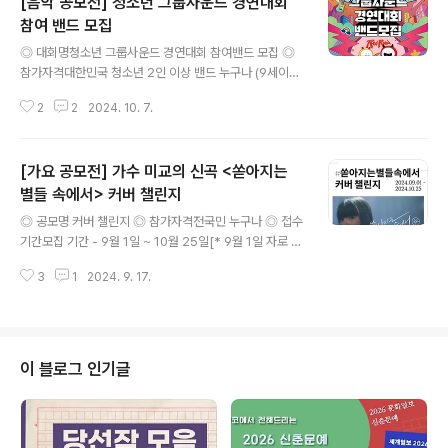
[음악 공모전] 청소년 그룹사운드 경연대회
참여 밴드 모집
글 내용
◎ 대회명청소년 그룹사운드 경연대회 참여밴드 모집 ◎
참가자격대한민국 청소년 2인 이상 밴드 누구나 (9세이상
~ 24세 이하) ◎ 접수기간2024. 9. 30.(월) ~ 10. 17.
2
2
2024. 10. 7.
(목) ◎ 신청방법1) QR코드 스캔 혹은 url접속 https://na
ver.me/FG77x7ps – 네이버폼 신청서 작성2) 동아리
소개·공연영상, 단체사진 메일제출(reo89@mapo.go.k
[가요 공모전] 가수 미교의 신곡 <쏟아지는
r)3) 신청서 제출 후 담당자와 유선확인(02-3153-868
2) ◎ 심사방법- 영상심사 : 제출한 공연영상 내부심사 후
별들 속에서> 커버 챌린지
글 내용
대회진출팀 선발(6팀)- 대회당일 : 심사위원 평가 50%
◎ 공모명 커버 챌린지 ◎ 참가자격전국민 누구나 ◎ 접수
+현장 실시간 투표 ◎ 영상제출방법1. 카메라, 휴대폰 등
기간모집 기간 - 9월 1일 ~ 10월 25일[* 9월 1일 자로 커
다양한 장비로 촬영 가능 (확장자는 필히 MP4 파일로 제
버 or 업로드 시작 - 10월 25일 자로 조회수 총 집계 완
출)2. 공연곡 및 장르는 자유, ..
3
1
2024. 9. 17.
료] ◎ 신청 방법▶️자신의 유튜브 채널에 커버 영상 업로드
후▶️접수 이메일로 해당 링크 첨부 발송▶️mgmg132@n
aver.com *업로드 채널 - 오로지 자신의 [유튜브 채널]
[* 팀(단체)으로 참여시 멤버 한 명 지정 해당 채널에 업로
드 or멤버 각기 채널 업로드 시 총 조회수 합계 가능(조회
이 블로그 인기글
수 합계 시 상금은 1팀으로 간주)] ◎ 신청 순서▶️ 자신의
유튜브 채널에 커버 영상 업로드 후▶️ 접수 이메일 주소로
[이름, 나이, 커버 시 사용한 음악, 영상 업로드 한 유튜브
링크 첨부]내용 기재 후▶️ ️업로드된 ..