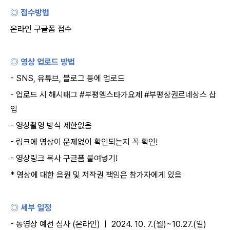
◎ 접수방법
온라인 구글폼 접수
◎ 영상 업로드 방법
- SNS,
유튜브
,
블로그 등에 업로드
-
업로드 시 해시태그
#
부평엠스타가요제
#
부평상권르네상스 삽
입
-
영상촬영 방식 제한없음
-
링크에 영상이 문제없이 확인되는지 꼭 확인
!
-
영상링크 복사 구글폼 붙여넣기
!
*
영상에 대한 음원 및 저작권 책임은 참가자에게 있음
◎ 세부 일정
-
동영상 예선 심사
(
온라인
)
ㅣ
2024. 10. 7.(
월
)~10.27.(
일
)