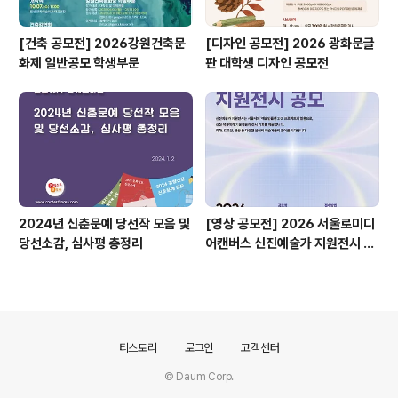
[건축 공모전] 2026강원건축문
[디자인 공모전] 2026 광화문글
화제 일반공모 학생부문
판 대학생 디자인 공모전
2024년 신춘문예 당선작 모음 및
[영상 공모전] 2026 서울로미디
당선소감, 심사평 총정리
어캔버스 신진예술가 지원전시 공
모
의안내
티스토리
로그인
고객센터
© Daum Corp.