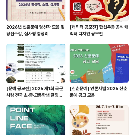
2026년 신춘문예 당선작 모음 및
[캐릭터 공모전] 한신우동 공식 캐
당선소감, 심사평 총정리
릭터 디자인 공모전
[문예 공모전] 2026 제1회 국군
[신춘문예] 언론사별 2026 신춘
사랑 전국 초·중·고등학생 글짓기
문예 공고 모음
공모전