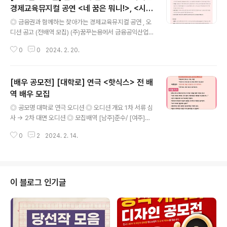
경제교육뮤지컬 공연 <네 꿈은 뭐니!>, <시끌
글 내용
벅적 머니대소동> 오디션 공고
◎ 금융권과 함께하는 찾아가는 경제교육뮤지컬 공연 , 오
디션 공고 (전배역 모집) (주)꿈꾸는용에서 금융공익산업재
단, (사)청소년금융교육협의회와 함께하는 경제,금융뮤지
0
0
2024. 2. 20.
컬 (사)청소년금융교육협의회와 함께하는 옴니버스식 경제
교육 뮤지컬 각 뮤지컬과 24년 상반기를 함께할 열정 넘치
는 배우를 모집하고 있습니다. 전 배역을 모집 중에 있으니
[배우 공모전] [대학로] 연극 <핫식스> 전 배
많은 참여 부탁드립니다! * (주)꿈꾸는용 홈페이지 바로가
기 : https://dtwo.quv.kr/ ◎ 참가자격 성인이라면 누구
역 배우 모집
글 내용
나 ◎ 접수기간 ~ 2024년 2월 29일 (목) 17:00까지 ◎
◎ 공모명 대학로 연극 오디션 ◎ 오디션 개요 1차 서류 심
제출서류 첨부된 지원서 양식에 맞춰 기입 요망 ◎ 오디션
사 -> 2차 대면 오디션 ◎ 모집배역 [남주]준수/ [여주]지
일정 장소 - 대학로 디투연습실 일시 - 2024년 3월 4일
연/ [멀티] 준식,민규 등 ◎ 접수기간 2024년 1월 8일 ~
(월) (시간은 개별 통보) ◎ 접수안내 이메일접수: dtwo..
0
2
2024. 2. 14.
2월 21일 23:59까지 *기간내 서류 합격자에 한해 개별
연락 ◎ 지원자격 만 18세 이상의 남/여 배우 ◎ 지원방법
seolnsucom1@naver.com 이메일 접수만 가능 ◎ 제
출서류 개인 프로필 파일 ※ 내용이 더 궁금하시다면, 에서
확인하실 수 있습니다. ※ 주최사의 기획에 의해 변경이 될
이 블로그 인기글
수 있으니, 반드시 주최사의 공고를 확인해 보시기 바랍니
다.