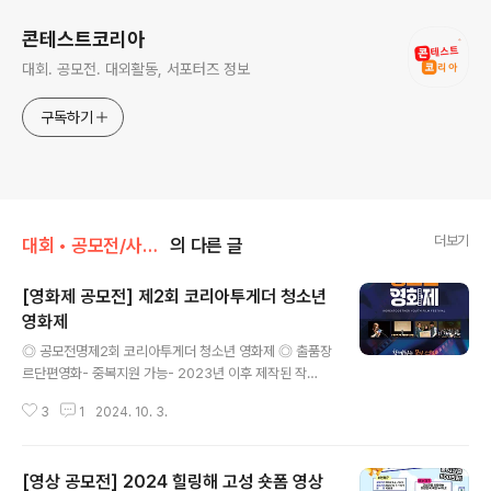
콘테스트코리아
대회. 공모전. 대외활동, 서포터즈 정보
구독하기
더보기
대회 • 공모전/사진 • 영상
의 다른 글
[영화제 공모전] 제2회 코리아투게더 청소년
영화제
글 내용
◎ 공모전명제2회 코리아투게더 청소년 영화제 ◎ 출품장
르단편영화- 중복지원 가능- 2023년 이후 제작된 작
품 ◎ 지원자격전국 중, 고등학교 재학생 및 학교밖청소
3
1
2024. 10. 3.
년- 2006년 출생자부터 2011년 이전 출생자- 개인, 단체
참여 무관하며 제출시 대표자 1인으로만 제출 ◎ 출품주제
자유주제 ◎ 출품기간2024. 09. 23. (월) ~ 2024. 11.
[영상 공모전] 2024 힐링해 고성 숏폼 영상
3. (일) ◎ 접수방법1) 이메일로 신청서, 영상 제출 (korea