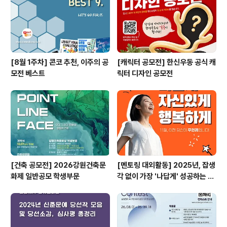
[8월 1주차] 콘코 추천, 이주의 공
[캐릭터 공모전] 한신우동 공식 캐
모전 베스트
릭터 디자인 공모전
[건축 공모전] 2026강원건축문
[멘토링 대외활동] 2025년, 잡생
화제 일반공모 학생부문
각 없이 가장 '나답게' 성공하는 법
ㅣ자기계발 명상캠프