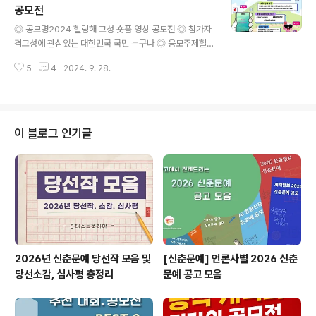
together@naver.com)(2) 파일명 : KYFF_영상제목_
공모전
글 내용
참가자명(3) 용량이 클 경우 본인 구글 드라이브 링크 제
◎ 공모명2024 힐링해 고성 숏폼 영상 공모전 ◎ 참가자
출 ◎ 시상 부문 및 내용대상 - 상금 300만원 (1작품)2등
격고성에 관심있는 대한민국 국민 누구나 ◎ 응모주제힐링
최우수상 - 상금 150만원 (1작품)3등우수상 - 상금 100
과 치유의 대표 관광도시 고성을 표현하는 자유주제 ◎ 일
만원 (2작품)연출, 각본, 편집 등 ..
5
4
2024. 9. 28.
정접수기간: 2024. 10. 7.(월) ~ 10. 9.(수)선정발표: 202
4. 10월 중(개별통보 및 홈페이지 공고) ◎ 게시기간202
4. 9. 6. 이후부터 최종결과 발표시까지 ◎ 필수해시태그#
경남고성관광 #경남고성여행 #힐링해고성 ◎ 제출서류-
참가신청서- 동영상파일(FHD이상 세로형태의 영상(108
이 블로그 인기글
0*1920)MP4또는AVI 파일 30~1분 이내)- 2,000회 이
상 재생 증빙 화면저장파일※ 2024. 10. 9.(수) 18:00 도
착분에 한함 ◎ 접수안내[이메일 제출] kuhaha35@kor
ea.kr※ 문의: 고성군청 관광진흥과 ..
2026년 신춘문예 당선작 모음 및
[신춘문예] 언론사별 2026 신춘
당선소감, 심사평 총정리
문예 공고 모음