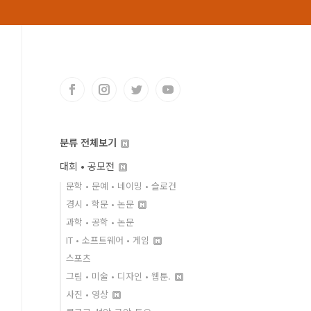
분류 전체보기
대회 • 공모전
문학 • 문예 • 네이밍 • 슬로건
경시 • 학문 • 논문
과학 • 공학 • 논문
IT • 소프트웨어 • 게임
스포츠
그림 • 미술 • 디자인 • 웹툰.
사진 • 영상