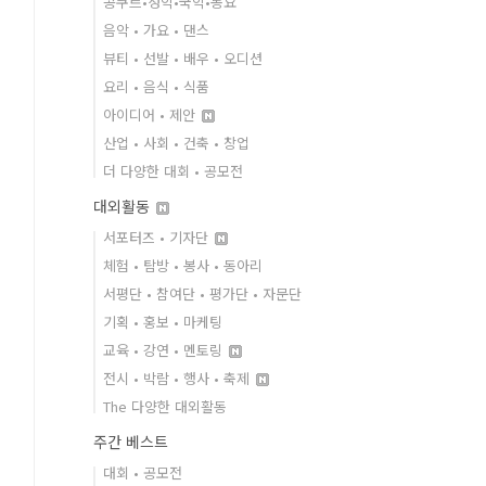
콩쿠르•성악•국악•동요
음악 • 가요 • 댄스
뷰티 • 선발 • 배우 • 오디션
요리 • 음식 • 식품
아이디어 • 제안
산업 • 사회 • 건축 • 창업
더 다양한 대회 • 공모전
대외활동
서포터즈 • 기자단
체험 • 탐방 • 봉사 • 동아리
서평단 • 참여단 • 평가단 • 자문단
기획 • 홍보 • 마케팅
교육 • 강연 • 멘토링
전시 • 박람 • 행사 • 축제
The 다양한 대외활동
주간 베스트
대회 • 공모전