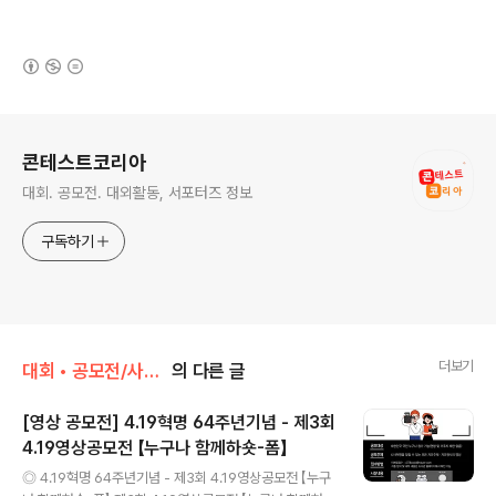
(새창열림)
로그 정보
콘테스트코리아
대회. 공모전. 대외활동, 서포터즈 정보
구독하기
더보기
대회 • 공모전/사진 • 영상
의 다른 글
[영상 공모전] 4.19혁명 64주년기념 - 제3회
4.19영상공모전 【누구나 함께하숏-폼】
글 내용
◎ 4.19혁명 64주년기념 - 제3회 4.19영상공모전 【누구