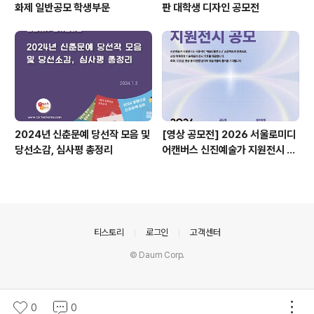
화제 일반공모 학생부문
판 대학생 디자인 공모전
2024년 신춘문예 당선작 모음 및
[영상 공모전] 2026 서울로미디
당선소감, 심사평 총정리
어캔버스 신진예술가 지원전시 공
모
의안내
티스토리
로그인
고객센터
© Daum Corp.
0
0