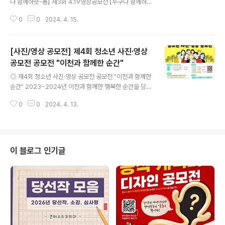
나 함께하숏-폼】 제3회 4.19영상공모전 【누구나 함께하
숏-폼】 ◎ 참가자격 전국민누구나 ◎ 접수기간 2024.0
0
0
2024. 4. 15.
4.01(월) ~2024.04.21(일) ◎ 공모주제 4.19혁명을 알
릴 수 있는 모든 자유주제·자유형식의 영상 예시 - 4.19혁
명 관련 장소(도서관, 국립묘지, 표지석 등)를 방문하여 소
[사진/영상 공모전] 제4회 청소년 사진·영상
개하는 영상 - 어린이 등에게 4.19혁명의 역사적 배경과
가치를 선양하는 영상 - 4.19혁명을 알리는 짧은 예능드라
공모전 공모전 "이천과 함께한 순간"
글 내용
마 등 - 4.19혁명과 관련된 주제를 다양하고 재미있는 방
◎ 제4회 청소년 사진·영상 공모전 공모전 "이천과 함께한
식으로 표현한 영상 ◎ 접수방법 이메일 접수 (419book
순간" 2023~2024년 이천과 함께한 행복한 순간을 담은
@naver.com) ◎ 춤품작 규격 길이 : 30초~60초 이내
사진과 영상을 출품해주세요! ◎ 응모자격 9~24세 청소
용량 : 500MB 이내 해상도 : 1080..
0
0
2024. 4. 13.
년이라면 누구나 ※팀으로 제출할 경우 1팀 당 1점으로 제
한 ◎ 응모주제 - 내가 가장 좋아하는 이천 - 우리 지역 유
명 장소, 숨은 명소 - 이천시청소년재단 산하기관에서 함께
한 순간 - 기타 이천과 함께한 순간을 담은 자유 주제 ◎ 작
품형식 [사진부문] - 2023~2024년에 직접 촬영한 인물
이 블로그 인기글
사진 - 이미지 파일(JPG,PNG) 2MB 이상 [영상부문] -
2023~2024년에 직접 촬영한 숏폼, 릴스, 3분 이내의 영
상 중 택 1 - 영상 파일(MP4, AVI, MOV 중 택 1) ◎ 공모
일정 - 접수기간: 2024. 3. 2..