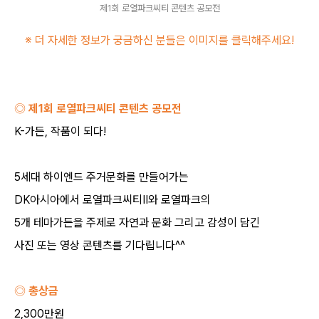
제1회 로열파크씨티 콘텐츠 공모전
※ 더 자세한 정보가 궁금하신 분들은 이미지를 클릭해주세요
!
◎ 제
1
회 로열파크씨티 콘텐츠 공모전
K-
가든
,
작품이 되다
!
5
세대 하이엔드 주거문화를 만들어가는
DK
아시아에서 로열파크씨티
Ⅱ
와 로열파크의
5
개 테마가든을 주제로 자연과 문화 그리고 감성이 담긴
사진 또는 영상 콘텐츠를 기다립니다
^^
◎ 총상금
2,300
만원