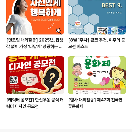
[멘토링 대외활동] 2025년, 잡생
[8월 1주차] 콘코 추천, 이주의 공
각 없이 가장 '나답게' 성공하는 법
모전 베스트
ㅣ자기계발 명상캠프
[캐릭터 공모전] 한신우동 공식 캐
[행사 대외활동] 제42회 전국연
릭터 디자인 공모전
꽃문화제