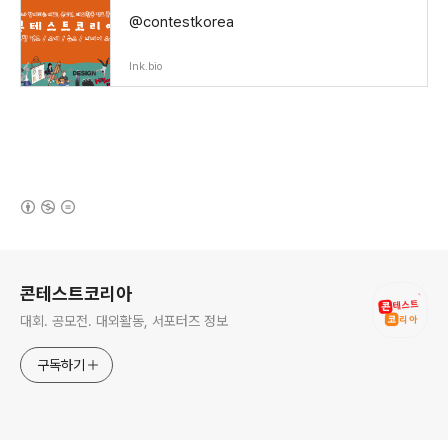
@contestkorea
lnk.bio
(새창열림)
로그 정보
콘테스트코리아
대회. 공모전. 대외활동, 서포터즈 정보
구독하기