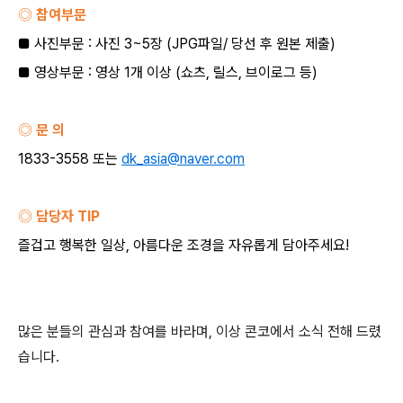
◎ 참여부문
■ 사진부문
:
사진
3~5
장
(JPG
파일
/
당선 후 원본 제출
)
■ 영상부문
:
영상
1
개 이상
(
쇼츠
,
릴스
,
브이로그 등
)
◎ 문 의
1833-3558
또는
dk_asia@naver.com
◎ 담당자
TIP
즐겁고 행복한 일상
,
아름다운 조경을 자유롭게 담아주세요
!
많은 분들의 관심과 참여를 바라며
,
이상 콘코에서 소식 전해 드렸
습니다
.