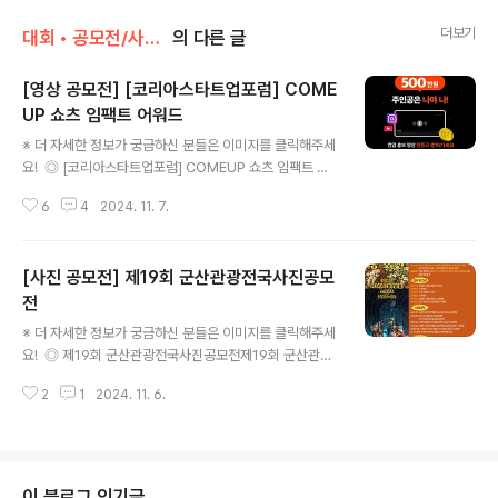
더보기
대회 • 공모전/사진 • 영상
의 다른 글
[영상 공모전] [코리아스타트업포럼] COME
UP 쇼츠 임팩트 어워드
글 내용
※ 더 자세한 정보가 궁금하신 분들은 이미지를 클릭해주세
요! ◎ [코리아스타트업포럼] COMEUP 쇼츠 임팩트 어
워드컴업 홍보를 위한 영상 (60초 미만) ◎ 제출,접수 방법
6
4
2024. 11. 7.
(1) 계정에 영상 업로드인스타그램에 필수 해시태그를 적
고 컴업 인스타그램 (@comeup_org)을 언급해 올려주
세요유튜브 계정에도 올리면 선정 확률이 높아집니다.(필
[사진 공모전] 제19회 군산관광전국사진공모
수해시태그)#컴업 #comeup #12월11일 #코엑스 #영
상공모전 #숏폼공모전 #릴스공모전 #스타트업 #창업 #
전
글 내용
예비창업 #coex (2) 스모어 폼 작성스모어폼https://sm
※ 더 자세한 정보가 궁금하신 분들은 이미지를 클릭해주세
ore.im/form/dRMIQ0eutY (3) 이메일 제출규격 : 풀H
요! ◎ 제19회 군산관광전국사진공모전제19회 군산관광
D, 해상도 1080p 이상, 1080*1920픽셀(9:16 세로형)
전국사진공모전 ◎ 작품내용- 군산을 홍보할 수 있는 작품
형식 : MP4, AVI 등 SNS 게시 가능한 형..
2
1
2024. 11. 6.
(군산사계절, 고군산 열도, 은파호수공원 풍경, 금강하구언,
금강철새, 새만금, 동백대교, 시간여행축제,군산야행)- 군
산의 전통문화 유적지, 주민의 생활상, 지역특산물 및 각종
행사, 스포츠 행사 모습- 군산의 심볼마크, 시조(갈매기),
시화(동백), 시목(은행나무)를 표현한 작품 ◎ 출품자격전
이 블로그 인기글