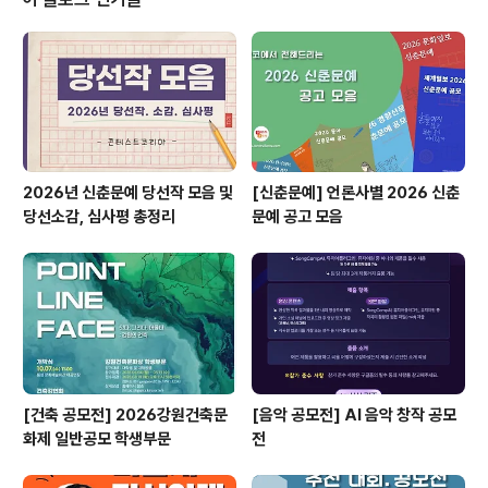
국 사진애호가 (외국인 환영) ◎ 출 품 료1인당 2만원 ◎
출 품 수1인당 4점 이내 ◎ 작품규격11” X 14” 컬러 및 흑
백 (테두리 불가, 규격위반시 심사 제외) ◎ 접 수 처군산시
축동1길 6-3 (수송동) 피렌체빌딩2F (사)사협군산지
부 ◎ ..
2026년 신춘문예 당선작 모음 및
[신춘문예] 언론사별 2026 신춘
당선소감, 심사평 총정리
문예 공고 모음
[건축 공모전] 2026강원건축문
[음악 공모전] AI 음악 창작 공모
화제 일반공모 학생부문
전