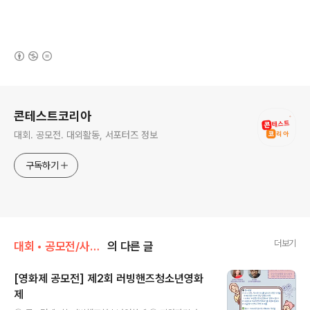
(새창열림)
로그 정보
콘테스트코리아
대회. 공모전. 대외활동, 서포터즈 정보
구독하기
더보기
대회 • 공모전/사진 • 영상
의 다른 글
[영화제 공모전] 제2회 러빙핸즈청소년영화
제
글 내용