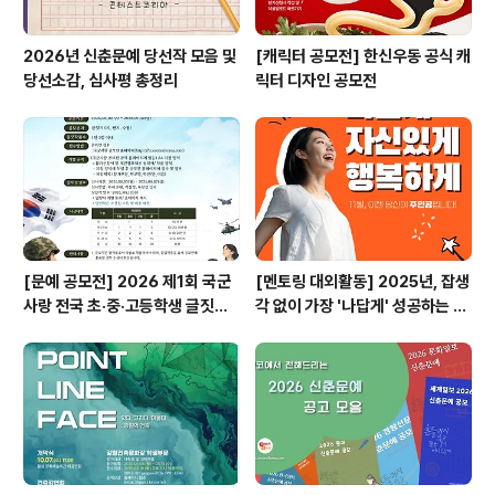
2026년 신춘문예 당선작 모음 및
[캐릭터 공모전] 한신우동 공식 캐
당선소감, 심사평 총정리
릭터 디자인 공모전
[문예 공모전] 2026 제1회 국군
[멘토링 대외활동] 2025년, 잡생
사랑 전국 초·중·고등학생 글짓기
각 없이 가장 '나답게' 성공하는 법
공모전
ㅣ자기계발 명상캠프