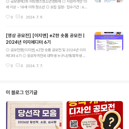
◎ 공모명제2회 러빙핸즈청소년영화제 ◎ 지원자격만 10
세 이상 ~ 18세 이하 청소년 ◎ 모집 일정- 접수기간 : 6/2
7(목) ~ 7/31(수) 저녁 7시- 심사일정 : 8/1(목) ~ 8.10
0
0
2024. 7. 9.
(토)- 결과발표 : 8/12(월) ※개별 문자로 별도 공지- 시상
식 및 상영회 : 8/17(토) 오후 3시 서울시 마포구 서교동 초
록리본도서관( 수상자 참여 필수 ) ◎ 공모주제' 찐친(BF),
[영상 공모전] [이지엔] eZ한 숏폼 공모전 |
차이를 넘어선 우정 '취미, 취향, 식성 같은 일상 속 작은 차
이부터, 나이, 인종 장애 같은 큰 차이 등, 일상 속 다양한 차
2024년 이지에디터 6기
글 내용
이를 넘어서는 우정의 힘 ◎ 공모 형식- 영상 분량 : 5분 이
◎ 공모전명[이지엔] eZ한 숏폼 공모전 및 2024년 이지
내- 영상 크기 : 자유- 파일 업로드 : 유튜브에 영상 업로드
에디터 6기 ◎ 응모자격전국 대학생 누구나(재/휴학생 모
후 유튜브 영상 링크 구글 신청서에 첨부- 영상 장비 : 제한
두 환영) ◎ 공모 기간2024.06.24(월) ~ 2024.07.31
없음..
0
0
2024. 7. 7.
(수) ◎ 최종 결과 발표2024.08.14(수) ◎ 제출/접수 방
법숏폼 공모전 접수페이지 하단 '공모 영상 제출하기' 버튼
클릭> 공모자 정보 기입 및 공모작 파일 업로드하여 구글
폼 제출하면 완료 ◎ 응모 주제재밌고 컬러풀한 공모전/대
외활동 찾는다면? 이지엔과 함께 하세요!(* 아래 3가지 주
이 블로그 인기글
제 중 택 1 선택하여 제출) ① 이지엔의 슬로건(Show you
r unique) 홍보 영상② 다채로운 컬러들을 가진 푸딩 헤어
컬러의 홍보 영상③ 푸딩 염색을 재미있게 표현하는 영
상 ◎ 제출 규격- 15초 ~ 60초 이내 숏폼 영상..