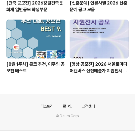
[건축 공모전] 2026강원건축문
[신춘문예] 언론사별 2026 신춘
화제 일반공모 학생부문
문예 공고 모음
[8월 1주차] 콘코 추천, 이주의 공
[영상 공모전] 2026 서울로미디
모전 베스트
어캔버스 신진예술가 지원전시 공
모
의안내
티스토리
로그인
고객센터
© Daum Corp.