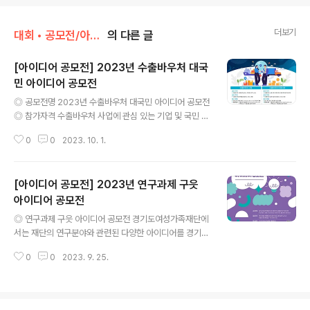
더보기
대회 • 공모전/아이디어 • 제안
의 다른 글
[아이디어 공모전] 2023년 수출바우처 대국
민 아이디어 공모전
글 내용
◎ 공모전명 2023년 수출바우처 대국민 아이디어 공모전
◎ 참가자격 수출바우처 사업에 관심 있는 기업 및 국민 누
구나 ◎ 접수기간 2023년 9월 13일(수) ~ 10월 13일
0
0
2023. 10. 1.
(금) ◎ 공모 주제 - 수출바우처로 판매를 희망하는 서비스
개발 - 수출바우처 참여기업이 희망하는 서비스 제안 ◎
시상 내역 - 수출바우처 사업 분야 : 최우수상(200만원,1
[아이디어 공모전] 2023년 연구과제 구읏
팀), 우수상(100만원,1팀), 장려상(50만원,3팀) - 수출바
우처 아이디어 분야 : 우수 아이디어상(투썸플레이스 기프
아이디어 공모전
글 내용
티콘 10만원,5명), 참가상(투썸플레이스 기프티콘 1만원
◎ 연구과제 구읏 아이디어 공모전 경기도여성가족재단에
권,50명) * 제출 양식 필수항목 충실 기재자 대상 지급 ◎
서는 재단의 연구분야와 관련된 다양한 아이디어를 경기도
제출 방법 - 수출바우처 홈페이지(www.exportvouche
민을 대상으로 아래와 같이 공모하오니, 여러분들의 많은
r.com)>커뮤니티>기업 별도 접수 게시판 ◎ 문의사..
0
0
2023. 9. 25.
참여를 기대합니다. ​ ◎ 공모주제 경기도여성가족재단의
연구분야와 관련되었다면 어떠한 아이디어라도 무방! ※ 연
구분야 : 성평등, 여성고용·노동, 다문화·외국인, 돌봄·보육,
아동·청소년 ​ ◎ 참가자격 연구과제 아이디어가 있는 경기