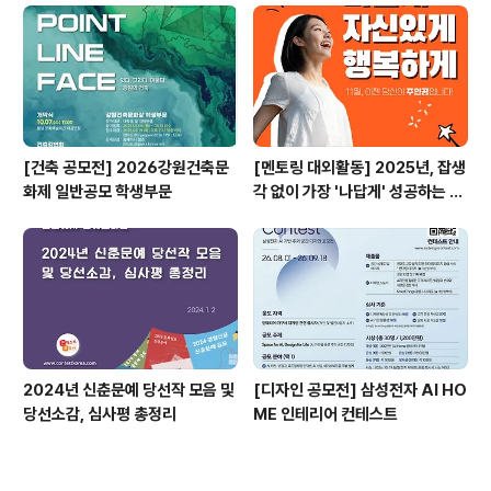
[건축 공모전] 2026강원건축문
[멘토링 대외활동] 2025년, 잡생
화제 일반공모 학생부문
각 없이 가장 '나답게' 성공하는 법
ㅣ자기계발 명상캠프
2024년 신춘문예 당선작 모음 및
[디자인 공모전] 삼성전자 AI HO
당선소감, 심사평 총정리
ME 인테리어 컨테스트