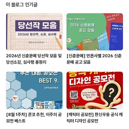
도민이라면 누구나! ※ 경기도에 주소지를 두지 않더라도
이 블로그 인기글
실제 생활을 하는 자 포함(직장, 학교 등) ​ ◎ 접수기간 20
23.9.12.(화) ~ 10.4.(수) ​ ◎ 접수방법 ① 경기도여성가
족재단 홈페이지 를 통한 온라인 접수 ② 담당자 이메일(h
ke0908@gwff.kr)로 직접 접수 ※ 우편접수, 방문접수
등 기..
2026년 신춘문예 당선작 모음 및
[신춘문예] 언론사별 2026 신춘
당선소감, 심사평 총정리
문예 공고 모음
[8월 1주차] 콘코 추천, 이주의 공
[캐릭터 공모전] 한신우동 공식 캐
모전 베스트
릭터 디자인 공모전