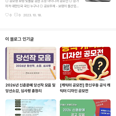
◎ 공모명 보령 빛돌숲 공원 조성 아이디어 공모전 ◎ 참가
로 구성 ◎ 접수방법 공사 홈페이지( https://www.shsi.
자격 대한민국 국민 누구나 ◎ 공모주제 - 보령의 돌산업
or.kr ) → 열린소통 → 혁신 아이디어 공모전 → 제출서류
및 석공예의 의미, 가치와 잠재력 등을 통한 활용방안 제시
다운로드 및 작성..
0
0
2023. 10. 18.
- 다양한 분야(도시, 건축, 조경, 전시, 문화, 디자인 등)의
창의적인 아이디어 발굴 - 건축설계(국제지명공모)를 위한
건축기획에 창의적인 아이디어를 활용 ◎ 공모일정 - 시행
공고: '23. 9. 22.(금) - 참가 신청: ‘23. .9. 22.(금) 09:0
0~10. 13.(금) 18:00까지 - 질의 접수: '23. 10. 04.(수)
이 블로그 인기글
09:00~10. 10.(화) 18:00까지 - 질의 응답: '23. 10. 12.
(목) 17:00 * 질의회신 보령시 누리집(하단 실과별·직속기
관) - 관광과 - 공지사항 게시 - 작품 접..
2026년 신춘문예 당선작 모음 및
[캐릭터 공모전] 한신우동 공식 캐
당선소감, 심사평 총정리
릭터 디자인 공모전