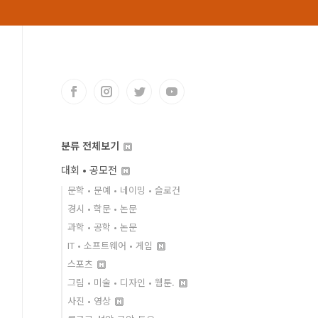
분류 전체보기
대회 • 공모전
문학 • 문예 • 네이밍 • 슬로건
경시 • 학문 • 논문
과학 • 공학 • 논문
IT • 소프트웨어 • 게임
스포츠
그림 • 미술 • 디자인 • 웹툰.
사진 • 영상