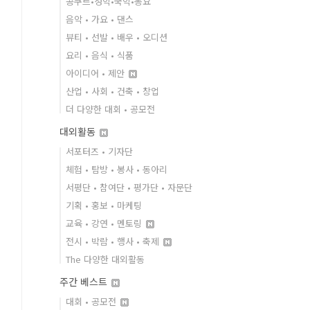
콩쿠르•성악•국악•동요
음악 • 가요 • 댄스
뷰티 • 선발 • 배우 • 오디션
요리 • 음식 • 식품
아이디어 • 제안
산업 • 사회 • 건축 • 창업
더 다양한 대회 • 공모전
대외활동
서포터즈 • 기자단
체험 • 탐방 • 봉사 • 동아리
서평단 • 참여단 • 평가단 • 자문단
기획 • 홍보 • 마케팅
교육 • 강연 • 멘토링
전시 • 박람 • 행사 • 축제
The 다양한 대외활동
주간 베스트
대회 • 공모전