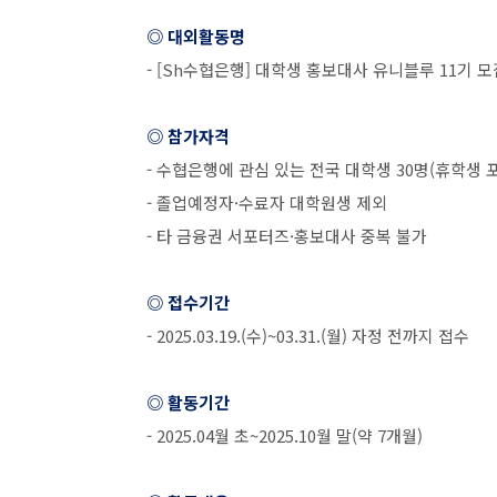
◎ 대외활동명
- [Sh
수협은행
]
대학생 홍보대사 유니블루
11
기 모
◎ 참가자격
-
수협은행에 관심 있는 전국 대학생
30
명
(
휴학생 
-
졸업예정자
·
수료자 대학원생 제외
-
타 금융권 서포터즈
·
홍보대사 중복 불가
◎ 접수기간
- 2025.03.19.(
수
)~03.31.(
월
)
자정 전까지 접수
◎ 활동기간
- 2025.04
월 초
~2025.10
월 말
(
약
7
개월
)