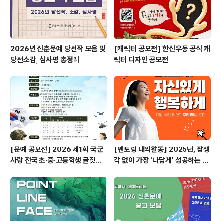
4.10.25 ◎ 활동내용2025..
2026년 신춘문예 당선작 모음 및
[캐릭터 공모전] 한신우동 공식 캐
당선소감, 심사평 총정리
릭터 디자인 공모전
[문예 공모전] 2026 제1회 국군
[멘토링 대외활동] 2025년, 잡생
사랑 전국 초·중·고등학생 글짓기
각 없이 가장 '나답게' 성공하는 법
공모전
ㅣ자기계발 명상캠프