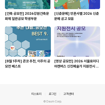
[건축 공모전] 2026강원건축문
[신춘문예] 언론사별 2026 신춘
화제 일반공모 학생부문
문예 공고 모음
[8월 1주차] 콘코 추천, 이주의 공
[영상 공모전] 2026 서울로미디
모전 베스트
어캔버스 신진예술가 지원전시 공
모
의안내
티스토리
로그인
고객센터
© Daum Corp.