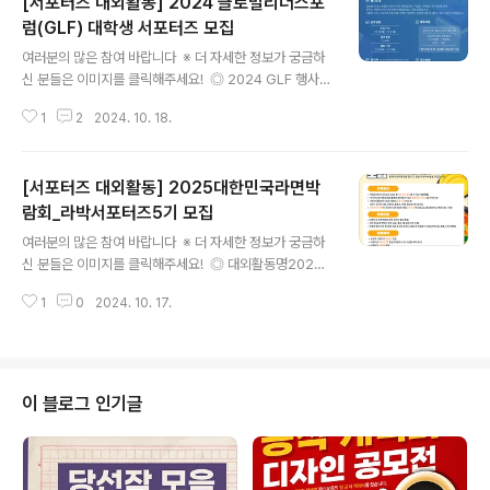
[서포터즈 대외활동] 2024 글로벌리더스포
럼(GLF) 대학생 서포터즈 모집
글 내용
여러분의 많은 참여 바랍니다 ※ 더 자세한 정보가 궁금하
신 분들은 이미지를 클릭해주세요! ◎ 2024 GLF 행사
개요- 행사명: 제12회 글로벌리더스포럼- 일자: 2024.11.
1
2
2024. 10. 18.
18.(월)~11.19.(화)- 장소: 그랜드워커힐 서울 비스타홀-
연사: 니얼 퍼거슨, 한스 울리히 굼브레히트, 김도윤 등 ◎
모집 대상- 대학교 재학생, 휴학생, 졸업예정자- 참가 비용
[서포터즈 대외활동] 2025대한민국라면박
X , SNS 필수 O ◎ 활동 내용SNS 홍보 콘텐츠 3회 제작
GLF 행사 양일 중 택 1일 필참* 양일 참석 가능, 요청 시
람회_라박서포터즈5기 모집
글 내용
결강계 지급 ◎ 모집 일정- 서류 접수: 10월 14일 (월) ~ 1
여러분의 많은 참여 바랍니다 ※ 더 자세한 정보가 궁금하
1월 3일 (일) 23:59(기간 이후 접수된 지원서는 자동 탈락
신 분들은 이미지를 클릭해주세요! ◎ 대외활동명2025
처리됩니다)- 결과 발표: 11월 6일 (수)- 모집인원: 200
대한민국라면박람회_라박서포터즈5기 ◎ 모집개요202
명 ◎ 활동 ..
1
0
2024. 10. 17.
5년 4월 4일부터 4월 6일까지 3일간, 신규개장하는 코엑
스 마곡에서 대한민국라면박람회>가 개최됩니다!라면박람
회를 적극적으로 홍보해줄 라면 러버들을 모집하고 있습니
다.라박 서포터즈는 매월 주어지는 '라면박람회 홍보미
션'을 수행하며 2024년 10월부터 2025년 4월까지 활동
이 블로그 인기글
합니다.이 기간 내 성실히 참여해주실 분들께서만 지원해
주시길 바랍니다. ◎ 참가자격- 대한민국 국민 누구나, 국
내 거주권자 외국인- 개인 SNS 계정 2개 이상 소지자. ◎
접수기간2024.10.10 ~ 2024.10.22 ◎ 발표날짜202