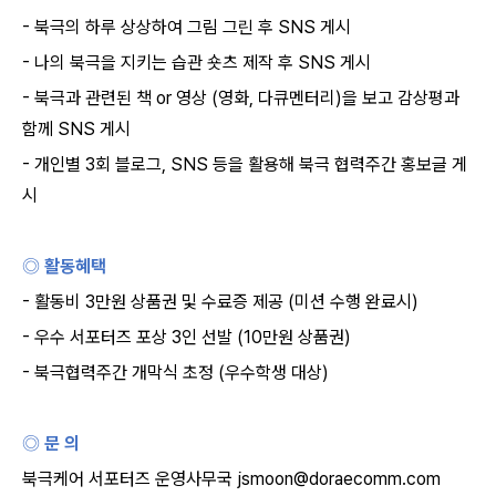
-
북극의 하루 상상하여 그림 그린 후
SNS
게시
-
나의 북극을 지키는 습관 숏츠 제작 후
SNS
게시
-
북극과 관련된 책
or
영상
(
영화
,
다큐멘터리
)
을 보고 감상평과
함께
SNS
게시
-
개인별
3
회 블로그
, SNS
등을 활용해 북극 협력주간 홍보글 게
시
◎ 활동혜택
-
활동비
3
만원 상품권 및 수료증 제공
(
미션 수행 완료시
)
-
우수 서포터즈 포상
3
인 선발
(10
만원 상품권
)
-
북극협력주간 개막식 초정
(
우수학생 대상
)
◎ 문 의
북극케어 서포터즈 운영사무국
jsmoon@doraecomm.com