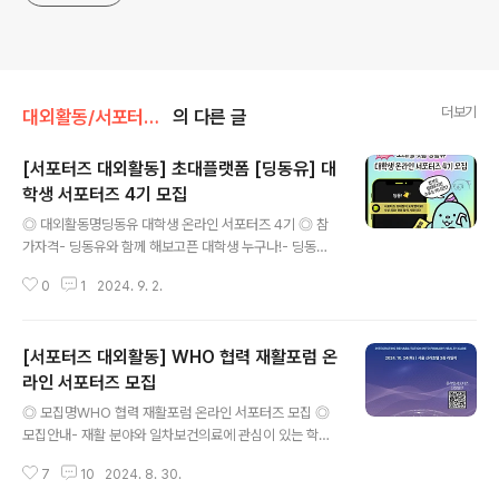
더보기
대외활동/서포터즈 • 기자단
의 다른 글
[서포터즈 대외활동] 초대플랫폼 [딩동유] 대
학생 서포터즈 4기 모집
글 내용
◎ 대외활동명딩동유 대학생 온라인 서포터즈 4기 ◎ 참
가자격- 딩동유와 함께 해보고픈 대학생 누구나!- 딩동유
사용해본 후 지원 필수! ◎ 선발 및 활동 기간- 모집기간: 2
0
1
2024. 9. 2.
4.9.2.(월)~24.9..8(일)- 합격발표: 24.9.10.(화)- 활동기
간: 24.9.10(화)~10.31.(목)※ SMS 개별 통지 ◎ 활동 내
용- 간단한 개별 온라인 활동- 기간 내 3회의 SNS 콘텐츠
[서포터즈 대외활동] WHO 협력 재활포럼 온
작성 ◎ 활동 혜택- 대외활동증명서- 우수 서포터즈 개별
포상 ◎ 신청 방법구글폼 지원 접수 ◎ 주 최딩동유 ◎ 담
라인 서포터즈 모집
글 내용
당자 TIP길고 짧은 건 대 봐야 아는 법!딩동유 대학생 서포
◎ 모집명WHO 협력 재활포럼 온라인 서포터즈 모집 ◎
터즈 4기는 지원자 모두가 합격이랍니다.(지나치게 성의
모집안내- 재활 분야와 일차보건의료에 관심이 있는 학생
없는 초대장을 제출하시면, 결격사유로 간주되어요)합격은
및 일반인- 블로그 및 SNS 활동을 활발히 하는 분- 주 2회
마음대로지만, 수료는 아닌 거 다들 아..
7
10
2024. 8. 30.
이상 온라인 활동이 가능한 분- 개인 SNS(블로그, 인스타