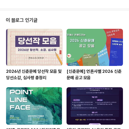
그램, 유튜브 등)를 통해 홍보 콘텐츠 게시가 가능한 분 ◎
우대사항- 국제회의 서포터즈 유경험자- 관련학과 재학생,
휴학생, 졸업생 (보건행정학, 보건의료경영학, 보건복지과,
간호과, 물리치료학과, 작업치료학과 등) ◎ 모집기간202
이 블로그 인기글
4.08.26. ~ 2024.09.06. ◎ 모집일정- 면접전형(유선)
; 2024.09.11. ~ 2024.09.13.- 합격자 발표: 2024.09.
17.*모집 일정은 기관 사정에 따라 변동 가능 ◎ 활동기간
2024년 09월 30일(월). ..
2026년 신춘문예 당선작 모음 및
[신춘문예] 언론사별 2026 신춘
당선소감, 심사평 총정리
문예 공고 모음