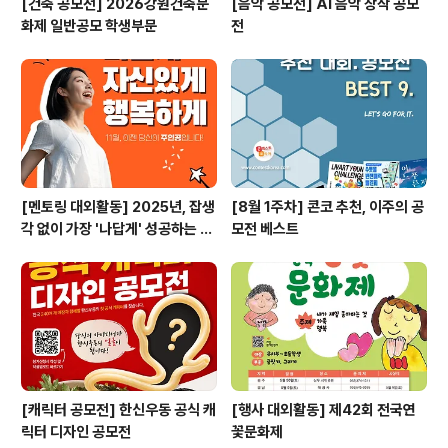
[건축 공모전] 2026강원건축문
[음악 공모전] AI 음악 창작 공모
화제 일반공모 학생부문
전
[멘토링 대외활동] 2025년, 잡생
[8월 1주차] 콘코 추천, 이주의 공
각 없이 가장 '나답게' 성공하는 법
모전 베스트
ㅣ자기계발 명상캠프
[캐릭터 공모전] 한신우동 공식 캐
[행사 대외활동] 제42회 전국연
릭터 디자인 공모전
꽃문화제