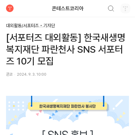
검색하기
콘테스트코리아
티스토리
대외활동/서포터즈 • 기자단
[서포터즈 대외활동] 한국새생명
복지재단 파란천사 SNS 서포터
즈 10기 모집
콘코
2024. 9. 3. 10:00