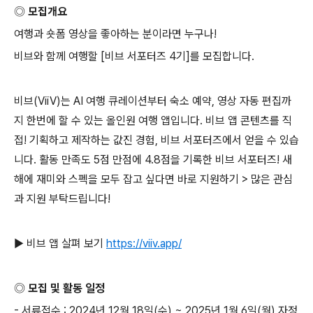
◎ 모집개요
여행과 숏폼 영상을 좋아하는 분이라면 누구나
!
비브와 함께 여행할
[
비브 서포터즈
4
기
]
를 모집합니다
.
비브
(ViiV)
는
AI
여행 큐레이션부터 숙소 예약
,
영상 자동 편집까
지 한번에 할 수 있는 올인원 여행 앱입니다
.
비브 앱 콘텐츠를 직
접
!
기획하고 제작하는 값진 경험
,
비브 서포터즈에서 얻을 수 있습
니다
.
활동 만족도
5
점 만점에
4.8
점을 기록한 비브 서포터즈
!
새
해에 재미와 스펙을 모두 잡고 싶다면 바로 지원하기
>
많은 관심
과 지원 부탁드립니다
!
▶ 비브 앱 살펴 보기
https://viiv.app/
◎ 모집 및 활동 일정
-
서류접수
: 2024
년
12
월
18
일
(
수
) ~ 2025
년
1
월
6
일
(
월
)
자정