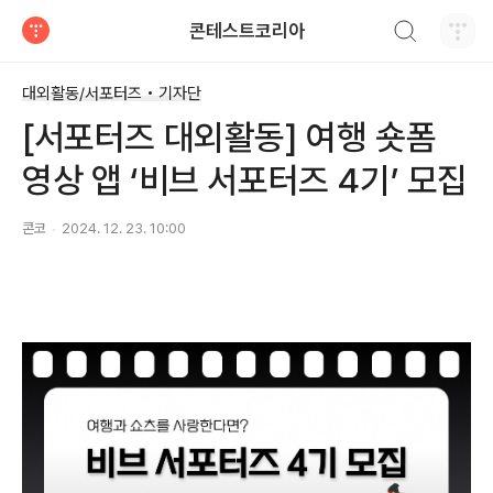
검색하기
콘테스트코리아
티스토리
대외활동/서포터즈 • 기자단
[서포터즈 대외활동] 여행 숏폼
영상 앱 ‘비브 서포터즈 4기’ 모집
콘코
2024. 12. 23. 10:00