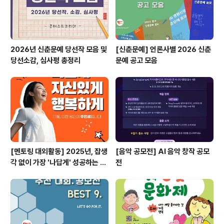
2026년 신춘문예 당선작 모음 및
[신춘문예] 언론사별 2026 신춘
당선소감, 심사평 총정리
문예 공고 모음
[멘토링 대외활동] 2025년, 잡생
[음악 공모전] AI 음악 창작 공모
각 없이 가장 '나답게' 성공하는 법
전
ㅣ자기계발 명상캠프