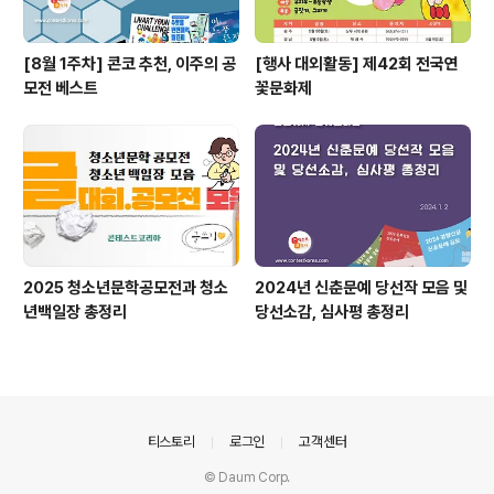
[8월 1주차] 콘코 추천, 이주의 공
[행사 대외활동] 제42회 전국연
모전 베스트
꽃문화제
2025 청소년문학공모전과 청소
2024년 신춘문예 당선작 모음 및
년백일장 총정리
당선소감, 심사평 총정리
의안내
티스토리
로그인
고객센터
© Daum Corp.