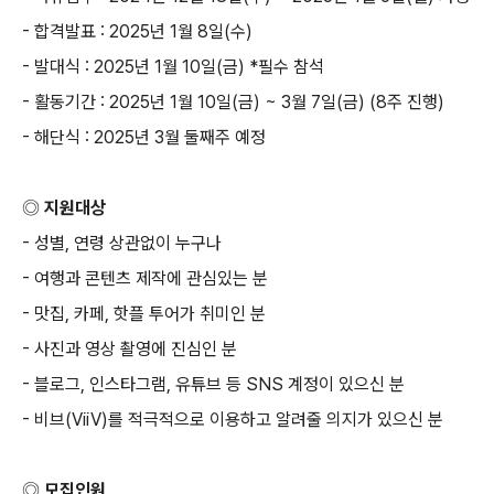
-
합격발표
: 2025
년
1
월
8
일
(
수
)
-
발대식
: 2025
년
1
월
10
일
(
금
) *
필수 참석
-
활동기간
: 2025
년
1
월
10
일
(
금
) ~ 3
월
7
일
(
금
) (8
주 진행
)
-
해단식
: 2025
년
3
월 둘째주 예정
◎ 지원대상
-
성별
,
연령 상관없이 누구나
-
여행과 콘텐츠 제작에 관심있는 분
-
맛집
,
카페
,
핫플 투어가 취미인 분
-
사진과 영상 촬영에 진심인 분
-
블로그
,
인스타그램
,
유튜브 등
SNS
계정이 있으신 분
-
비브
(ViiV)
를 적극적으로 이용하고 알려줄 의지가 있으신 분
◎ 모집인원