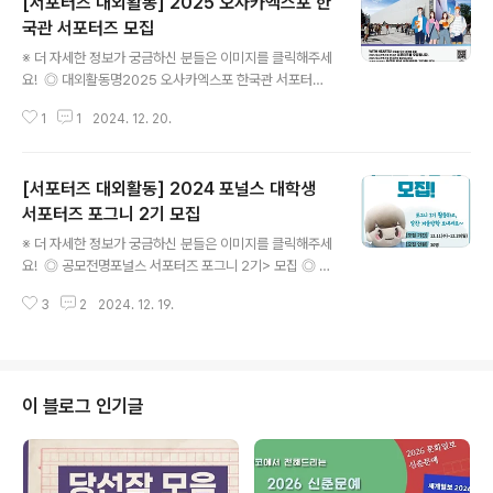
[서포터즈 대외활동] 2025 오사카엑스포 한
국관 서포터즈 모집
글 내용
※ 더 자세한 정보가 궁금하신 분들은 이미지를 클릭해주세
요! ◎ 대외활동명2025 오사카엑스포 한국관 서포터즈
모집 ◎ 주최주관사산업통상자원부 / KOTRA(대한무역
1
1
2024. 12. 20.
투자진흥공사) ◎ 모집 기간2024년 12월 10일(화) ~ 22
일(일) 18시까지 ◎ 모집 대상오사카엑스포 한국관 홍보에
대한 열정 가득한 누구나 ◎ 활동기간- 일본 출국 및 현장
[서포터즈 대외활동] 2024 포널스 대학생
교육 : 2025년 4월 5일부터 진행 예정- 오사카엑스포 한
국관 현장 활동 : 2025년 4월 13일 ~ 10월 13일 ◎ 활동
서포터즈 포그니 2기 모집
글 내용
내용오사카엑스포 한국관 관람객 관리, 전시 안내, 체험 프
※ 더 자세한 정보가 궁금하신 분들은 이미지를 클릭해주세
로그램 운영, 사무국 보조, 홍보 등 ◎ 혜택/특전- KOTRA
요! ◎ 공모전명포널스 서포터즈 포그니 2기> 모집 ◎ 접
서포터즈 수료증 발급 , 우수 서포터즈 포상- 비자 발급 및
수기간2024. 12. 11(수) 부터 2024. 12. 29(일)까지 ◎
왕복 항복권 지원, 숙소 및 근무 중 1회/일 식사..
3
2
2024. 12. 19.
모집인원30명 ◎ 참가방법1. 포그니2기>모집 구글폼 작
성 2. 모집 조건 참여(포널스 인스타/블로그 참고)- 서포터
즈 모집 홍보글(인스타) '좋아요+저장'- 포널스 운영 인스
타 계정(4개) '모두' 팔로우(@fornurse, @fornurse_of
ficial, @nurse_time_ @global_nurse_)- 포널스 블
이 블로그 인기글
로그(3개) '서로이웃' 신청- 유튜브 '포널스', '알엔지야TV'
채널 구독 ◎ 결과발표- 2024년 12월 30일- 포널스 인
스타그램 발표 예정(https://www.instagram.com/f..