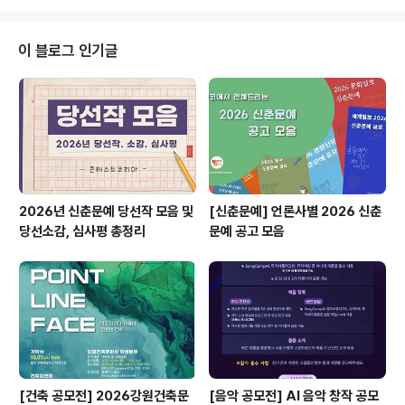
야만의 시대에, 역사를 꿰뚫는 민주 투쟁의 의미를 되새기
고자 「민주공화국 영상공모전」을 개최합니다. 민주주의의
가치를 지키고자 하는 모든 분들께서 함께해 주시기를 바
이 블로그 인기글
랍니다. ◎ 공모 일정ㅇ 우선지원 기획안 공모 접수(3.26
마감)본 영상을 출품하시기 전에 3월 26일까지 기획안을
먼저 내시면, 심사를 거쳐 10편 내외 작품을 선정해 제작
지원비 50만 원을 각각 드립니다.(총지원금 500만 원 내
외)기획안 심사 결과 발표: 4..
2026년 신춘문예 당선작 모음 및
[신춘문예] 언론사별 2026 신춘
당선소감, 심사평 총정리
문예 공고 모음
[건축 공모전] 2026강원건축문
[음악 공모전] AI 음악 창작 공모