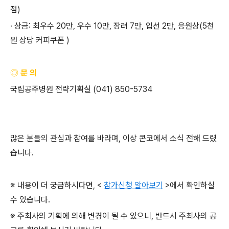
점
)
· 상금
:
최우수
20
만
,
우수
10
만
,
장려
7
만
,
입선
2
만
,
응원상
(5
천
원 상당 커피쿠폰
)
◎ 문 의
국립공주병원 전략기획실
(041) 850-5734
많은 분들의 관심과 참여를 바라며
,
이상 콘코에서 소식 전해 드렸
습니다
.
※ 내용이 더 궁금하시다면
, <
참가신청 알아보기
>
에서 확인하실
수 있습니다
.
※ 주최사의 기획에 의해 변경이 될 수 있으니
,
반드시 주최사의 공