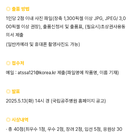
◎ 출품 방법
1
인당
2
점 이내 사진 파일
(
장축
1,300
픽셀 이상
JPG, JPEG/ 3,0
00
픽셀 이상 권장
),
출품신청서 및 출품표
, (
필요시
)
초상권사용동
의서 제출
(
일반카메라 및 휴대폰 촬영사진도 가능
)
◎ 접수처
메일
: atssa121@korea.kr
제출
(
파일명에 작품명
,
이름 기재
)
◎ 발표
2025.5.13(
화
) 14
시 경
(
국립공주병원 홈페이지 공고
)
◎ 시상내역
· 총
40
점
(
최우수
1
점
,
우수
2
점
,
장려
2
점
,
입선
5
점
,
응원상
30