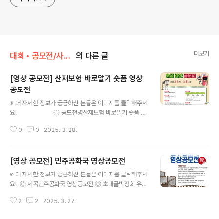
더보기
대회 • 공모전/사진 • 영상
의 다른 글
[영상 공모전] 산재보험 바로알기 숏폼 영상
공모전
글 내용
※ 더 자세한 정보가 궁금하신 분들은 이미지를 클릭해주세
요! ◎ 공모전명산재보험 바로알기 숏폼 영
상 공모전 ◎ 참가자격산재보험에 관심있는 대한민국 국민
0
0
2025. 3. 28.
누구나, 개인 또는 팀(최대 3인) ◎ 접수기간2025. 3. 4.
(화) ~ 2025. 3. 31.(월) ◎ 참가방법담당자 이메일(strik
er10@comwel.or.kr)로 참가 신청-참가자 본인의 영상
[영상 공모전] 민주공화국 영상공모전
플랫폼에 영상 업로드 후 참가 신청서에 영상 URL 기입제
글 내용
출형식: 20초 이상~60초 이내 숫폼 영상(1920x1080픽
※ 더 자세한 정보가 궁금하신 분들은 이미지를 클릭해주세
셀 9:1비율 -영상 업로드 시 해시태그 #근로복지공단 #산
요! ◎ 제목민주공화국 영상공모전 ◎ 초대글박정희 유신
재근로자의날 작성 필요 ◎ 시상내역최우수상(1점), 우수
독재의 잔혹한 긴급조치에 맞선 투쟁이 시작된 지 50년이
상(2점), 장려상(3점)※ 최우수상, 우수상 수상자 전원 이사
2
2
2025. 3. 27.
지났습니다. 오랜 세월이 지난 지금, 우리는 뜬금없는 불법
장 상장 수여\-..
계엄에 맞닥뜨리게 되었습니다. 독버섯처럼 다시 등장한