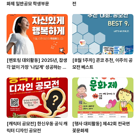
화제 일반공모 학생부문
전
[멘토링 대외활동] 2025년, 잡생
[8월 1주차] 콘코 추천, 이주의 공
각 없이 가장 '나답게' 성공하는 법
모전 베스트
ㅣ자기계발 명상캠프
[캐릭터 공모전] 한신우동 공식 캐
[행사 대외활동] 제42회 전국연
릭터 디자인 공모전
꽃문화제