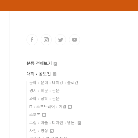
분류 전체보기
대회 • 공모전
문학 • 문예 • 네이밍 • 슬로건
경시 • 학문 • 논문
과학 • 공학 • 논문
IT • 소프트웨어 • 게임
스포츠
그림 • 미술 • 디자인 • 웹툰.
사진 • 영상