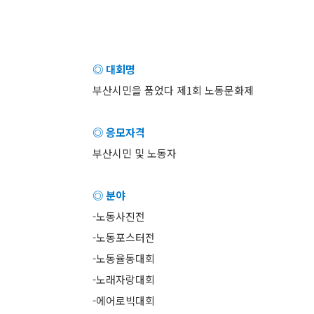
◎ 대회명
부산시민을 품었다 제1회 노동문화제
◎ 응모자격
부산시민 및 노동자
◎ 분야
-노동사진전
-노동포스터전
-노동율동대회
-노래자랑대회
-에어로빅대회