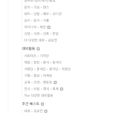
콩쿠르•성악•국악•동요
음악 • 가요 • 댄스
뷰티 • 선발 • 배우 • 오디션
요리 • 음식 • 식품
아이디어 • 제안
산업 • 사회 • 건축 • 창업
더 다양한 대회 • 공모전
대외활동
서포터즈 • 기자단
체험 • 탐방 • 봉사 • 동아리
서평단 • 참여단 • 평가단 • 자문단
기획 • 홍보 • 마케팅
교육 • 강연 • 멘토링
전시 • 박람 • 행사 • 축제
The 다양한 대외활동
주간 베스트
대회 • 공모전