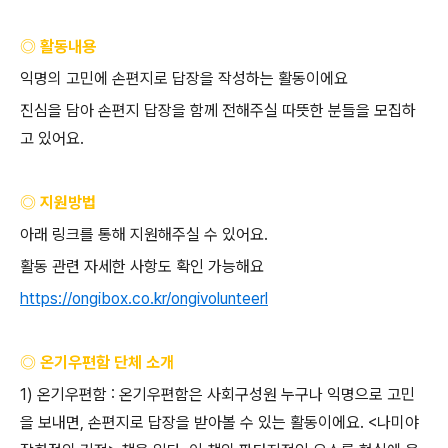
◎ 활동내용
익명의
고민에
손편지로
답장을
작성하는
활동이에요
진심을
담아
손편지
답장을
함께
전해주실
따뜻한
분들을
모집하
고
있어요
.
◎ 지원방법
아래
링크를
통해
지원해주실
수
있어요
.
활동
관련
자세한
사항도
확인
가능해요
https://ongibox.co.kr/ongivolunteerl
◎ 온기우편함 단체 소개
1)
온기우편함
:
온기우편함은
사회구성원
누구나
익명으로
고민
을
보내면
,
손편지로
답장을
받아볼
수
있는
활동이에요
. <
나미야