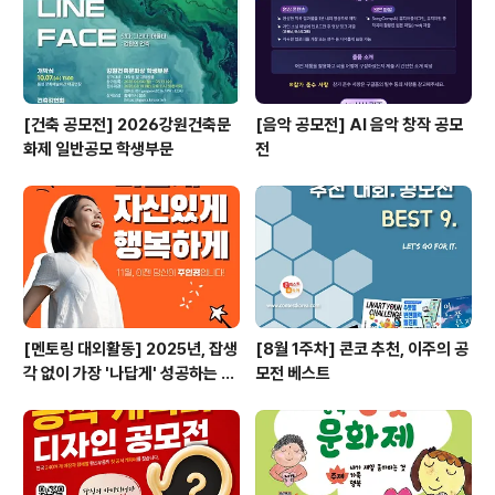
[건축 공모전] 2026강원건축문
[음악 공모전] AI 음악 창작 공모
화제 일반공모 학생부문
전
[멘토링 대외활동] 2025년, 잡생
[8월 1주차] 콘코 추천, 이주의 공
각 없이 가장 '나답게' 성공하는 법
모전 베스트
ㅣ자기계발 명상캠프