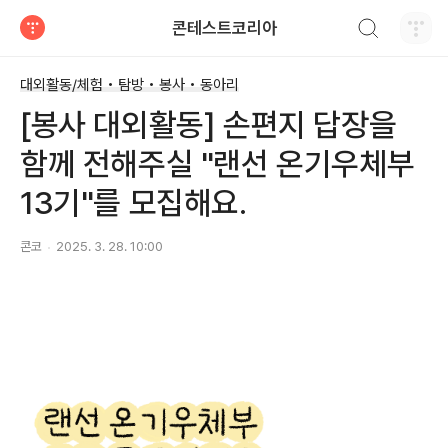
검색하기
콘테스트코리아
티스토리
대외활동/체험 • 탐방 • 봉사 • 동아리
[봉사 대외활동] 손편지 답장을
함께 전해주실 "랜선 온기우체부
13기"를 모집해요.
콘코
2025. 3. 28. 10:00