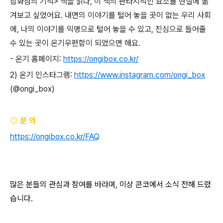
잡화점의
기적
>
책을
읽다
,
이
책의
판타지적인
요소를
현실에
옮
겨보고
싶었어요
.
내면의
이야기를
털어
놓을
곳이
없는
우리
사회
에
,
나의
이야기를
익명으로
털어
놓을
수
있고
,
진심으로
들어줄
수
있는
곳이
온기우편함이
되었으면
해요
.
-
온기
홈페이지
:
https://ongibox.co.kr/
2)
온기
인스타그램
:
https://www.instagram.com/ongi_box
(@ongi_box)
◎ 문 의
https://ongibox.co.kr/FAQ
많은 분들의 관심과 참여를 바라며
,
이상 콘코에서 소식 전해 드렸
습니다
.