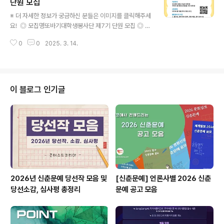
간: 2025년 3월 ~ 11월활동내용: 건강관리 및 학습지원
단원 모집
글 내용
및 문화활동(주1회 가량 1:1멘토링활동→1회당 2시간 진
※ 더 자세한 정보가 궁금하신 분들은 이미지를 클릭해주세
행), 멘토간담회, 기타(발대식, 종결식 등) ◎ 멘토단 모집
요! ◎ 모집명또바기대학생봉사단 제7기 단원 모집 ◎ 참
개요모집대상: 장애인분야에 관심이 있으며, 아동(멘티)과
가자격부산에서 활동 가능한 대학생(휴학생 포함), 꾸준히
함께 성장하고 싶은 자(교육, 상담, 사회복지 전공자 우대)
0
0
2025. 3. 14.
봉사를 할 열정을 가진 대학생 ◎ 접수기간2025. 3. 4.
모집인원: 10명모집기간:..
(화) ~ 3. 18.(화) ◎ 면접일정2025. 3. 22.(토) 10:00~,
부산북구청(추후 개별 공지) ◎ 신청방법네이버 폼 제출
(큐알 코드) ◎ 활동분야1. 플로깅, 문화 행사 참여, 연탄 배
달, 중식 봉사 등(추후 세부 계획 수립 예정)2. 2025. 3. 2
이 블로그 인기글
9.(토) ~ 11. 29.(토), 월 1~2회 토요일 ◎ 문 의051-309
-4126 많은 분들의 관심과 참여를 바라며, 이상 콘코에서
소식 전해 드렸습니다. ※ 내용이 더 궁금하시다면, 참가신
청 알아보기 >..
2026년 신춘문예 당선작 모음 및
[신춘문예] 언론사별 2026 신춘
당선소감, 심사평 총정리
문예 공고 모음