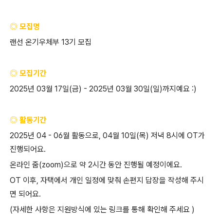
◎ 모집명
랜선
온기우체부
13
기
모집
◎ 모집기간
2025
년
03
월
17
일
(
금
) - 2025
년
03
월
30
일
(
일
)
까지예요
:)
◎ 활동기간
2025
년
04 - 06
월
활동으로
, 04
월
10
일
(
목
)
저녁
8
시에
OT
가
진행되어요
.
온라인
줌
(zoom)
으로
약
2
시간
동안
진행될
예정이에요
.
OT
이후
,
자택에서
개인
일정에
맞춰
손편지
답장을
작성해
주시
면
되어요
.
(
자세한
사항은
지원방식에
있는
링크를
통해
확인해
주세요
)