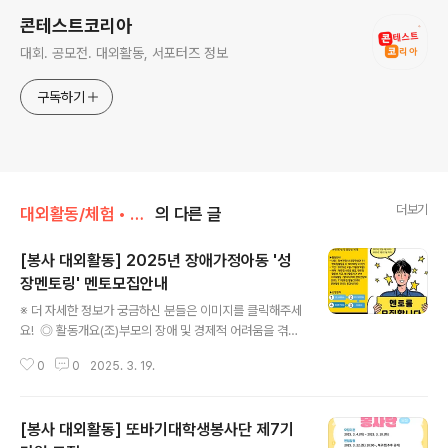
콘테스트코리아
대회. 공모전. 대외활동, 서포터즈 정보
구독하기
더보기
대외활동/체험 • 탐방 • 봉사 • 동아리
의 다른 글
[봉사 대외활동] 2025년 장애가정아동 '성
장멘토링' 멘토모집안내
글 내용
※ 더 자세한 정보가 궁금하신 분들은 이미지를 클릭해주세
요! ◎ 활동개요(조)부모의 장애 및 경제적 어려움을 겪고
있는 장애가정의 초등학생(비장애 또는 장애아동)을 대상
0
0
2025. 3. 19.
으로 1:1 멘토링 및 지역사회자원을 연계하여 밝고 건강하
며, 당당한 청소년으로서의 성장을 지원하고자 다음과 같
이 대상자를 모집합니다.사 업 명: 2025년 장애가정아동
[봉사 대외활동] 또바기대학생봉사단 제7기
‘성장멘토링’모집기관: 광주광역시장애인재활협회활동기